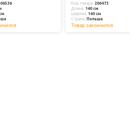
206536
Код товара
206473
м
Длина
140 см
см
Ширина
140 см
ьша
Страна
Польша
ончился
Товар закончился