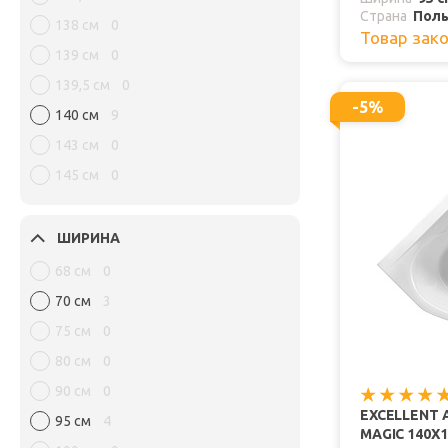
Страна
Пол
138 см
0
Товар зак
139 см
0
139,5 см
0
-5%
140 см
9
143 см
0
145 см
0
ШИРИНА
68 см
0
70 см
3
75 см
0
80 см
0
90 см
0
EXCELLENT
95 см
4
MAGIC 140Х1