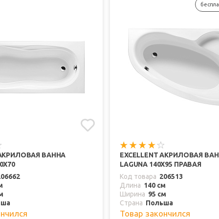
беспла
 АКРИЛОВАЯ ВАННА
EXCELLENT АКРИЛОВАЯ ВА
0X70
LAGUNA 140X95 ПРАВАЯ
206662
Код товара
206513
м
Длина
140 см
м
Ширина
95 см
ьша
Страна
Польша
ончился
Товар закончился