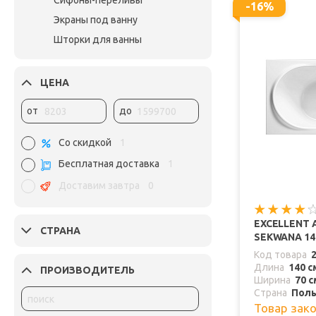
Сифоны-переливы
-16%
Экраны под ванну
Шторки для ванны
ЦЕНА
от
до
Со скидкой
1
Бесплатная доставка
1
Доставим завтра
0
EXCELLENT
СТРАНА
SEKWANA 14
Код товара
Длина
140 с
ПРОИЗВОДИТЕЛЬ
Ширина
70 с
Страна
Пол
Товар зак