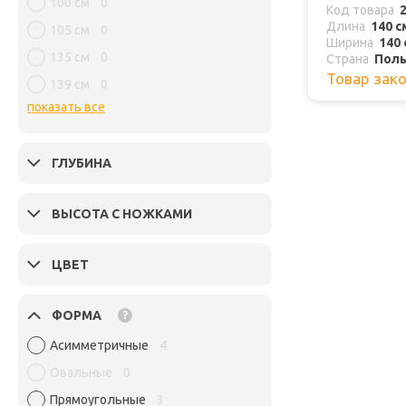
100 см
0
Код товара
Длина
140 с
105 см
0
Ширина
140 
135 см
0
Страна
Пол
Товар зак
139 см
0
показать все
ГЛУБИНА
ВЫСОТА С НОЖКАМИ
ЦВЕТ
ФОРМА
?
Асимметричные
4
Овальные
0
Прямоугольные
3