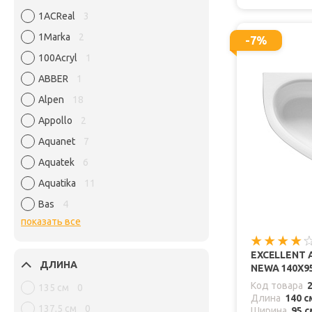
1ACReal
3
1Marka
2
-7%
100Acryl
1
ABBER
1
Alpen
18
Appollo
2
Aquanet
7
Aquatek
6
Aquatika
11
Bas
4
показать все
EXCELLENT
ДЛИНА
NEWA 140X9
Код товара
135 см
0
Длина
140 с
137,5 см
0
Ширина
95 с