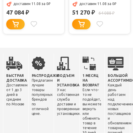
доставим 11.08
за 0
₽
доставим 11.08
за 0
₽
47 084
51 270
₽
₽
64 088
₽
БЫСТРАЯ
РАСПРОДАЖИ
ПОДЪЕМ
1 МЕСЯЦ
БОЛЬШОЙ
ДОСТАВКА
Предлагаем
И
НА
АССОРТИМЕ
Доставляем
лучшие
УСТАНОВКА
ВОЗВРАТ
Каждый
от 1 до 3
товары
У нас
Если что-
день
дней в
популярных
собственная
то не
работаем
среднем
брендов
служба
подойдет,
над
по Москве
по
доставки и
вы можете
подключение
отличной
проверенные
вернуть
новых
цене.
установщики.
или
поставщиков
обменять
и
товар в
обновлением
течение
товарных
30 дней.
позиций.