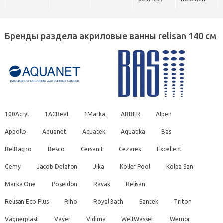
Бренды раздела акриловые ванны relisan 140 см
100Acryl
1ACReal
1Marka
ABBER
Alpen
Appollo
Aquanet
Aquatek
Aquatika
Bas
BelBagno
Besco
Cersanit
Cezares
Excellent
Gemy
Jacob Delafon
Jika
Koller Pool
Kolpa San
Marka One
Poseidon
Ravak
Relisan
Relisan Eco Plus
Riho
Royal Bath
Santek
Triton
Vagnerplast
Vayer
Vidima
WeltWasser
Wemor