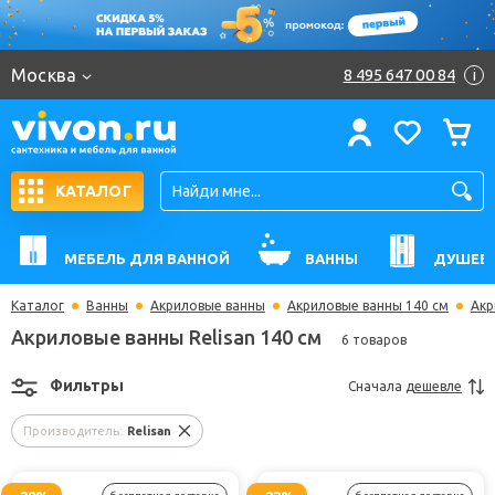
Москва
8 495 647 00 84
i
КАТАЛОГ
МЕБЕЛЬ ДЛЯ ВАННОЙ
ВАННЫ
ДУШЕВ
Каталог
Ванны
Акриловые ванны
Акриловые ванны 140 см
Акр
Акриловые ванны Relisan 140 см
6 товаров
Фильтры
Сначала
дешевле
Производитель:
Relisan