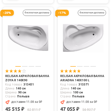
-28%
-17%
бесплатная доставка
бесплатная доставка
RELISAN АКРИЛОВАЯ ВАННА
RELISAN АКРИЛОВАЯ ВАННА
ZOYA R 140X90
ARIADNA 140X100 L
Код товара
313451
Код товара
313371
Длина
140 см
Длина
140 см
Ширина
90 см
Ширина
100 см
Страна
Польша
Страна
Польша
доставим 11.08
за 0
₽
доставим 11.08
за 0
₽
45 515
47 055
₽
₽
62 811
56 937
₽
₽