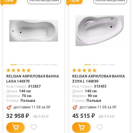
-29%
-22%
бесплатная доставка
бесплатная доставка
RELISAN АКРИЛОВАЯ ВАННА
RELISAN АКРИЛОВАЯ ВАННА
LADA 140X70
ZOYA L 140X90
Код товара
312827
Код товара
313453
Длина
140 см
Длина
140 см
Ширина
70 см
Ширина
90 см
Страна
Польша
Страна
Польша
доставим 11.08
за 0
₽
доставим 11.08
за 0
₽
32 958
45 515
₽
₽
46 141
58 714
₽
₽