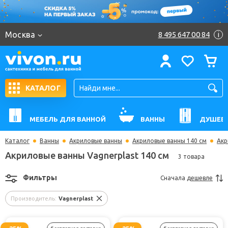
Москва
8 495 647 00 84
i
КАТАЛОГ
МЕБЕЛЬ ДЛЯ ВАННОЙ
ВАННЫ
ДУШЕВ
Каталог
Ванны
Акриловые ванны
Акриловые ванны 140 см
Акр
Акриловые ванны Vagnerplast 140 см
3 товара
Фильтры
Сначала
дешевле
Производитель:
Vagnerplast