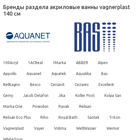
Бренды раздела акриловые ванны vagnerplast
140 см
100Acryl
1ACReal
1Marka
ABBER
Alpen
Appollo
Aquanet
Aquatek
Aquatika
Bas
BelBagno
Besco
Cersanit
Cezares
Excellent
Gemy
Jacob Delafon
Jika
Koller Pool
Kolpa San
Marka One
Poseidon
Ravak
Relisan
Relisan Eco Plus
Riho
Royal Bath
Santek
Triton
Vagnerplast
Vayer
Vidima
WeltWasser
Wemor
WhiteCross