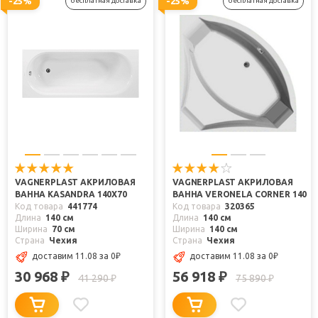
-25%
-25%
бесплатная доставка
бесплатная доставка
VAGNERPLAST АКРИЛОВАЯ
VAGNERPLAST АКРИЛОВАЯ
ВАННА KASANDRA 140X70
ВАННА VERONELA CORNER 140
Код товара
441774
Код товара
320365
Длина
140 см
Длина
140 см
Ширина
70 см
Ширина
140 см
Страна
Чехия
Страна
Чехия
доставим 11.08
за 0
₽
доставим 11.08
за 0
₽
30 968
56 918
₽
₽
41 290
75 890
₽
₽