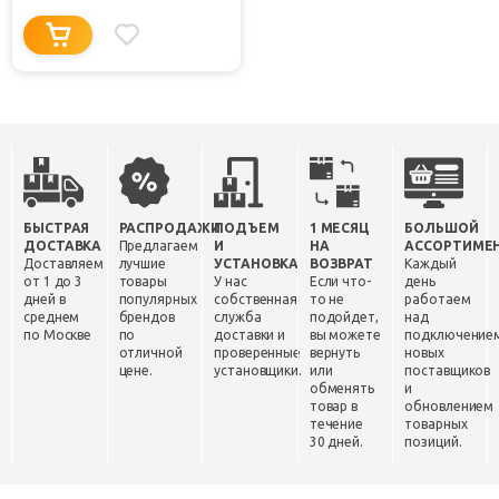
БЫСТРАЯ
РАСПРОДАЖИ
ПОДЪЕМ
1 МЕСЯЦ
БОЛЬШОЙ
ДОСТАВКА
Предлагаем
И
НА
АССОРТИМЕ
Доставляем
лучшие
УСТАНОВКА
ВОЗВРАТ
Каждый
от 1 до 3
товары
У нас
Если что-
день
дней в
популярных
собственная
то не
работаем
среднем
брендов
служба
подойдет,
над
по Москве
по
доставки и
вы можете
подключение
отличной
проверенные
вернуть
новых
цене.
установщики.
или
поставщиков
обменять
и
товар в
обновлением
течение
товарных
30 дней.
позиций.