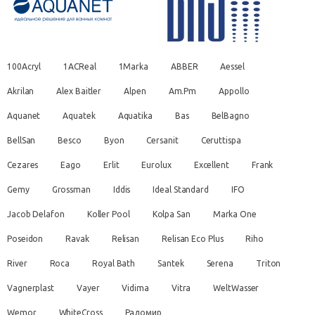
100Acryl
1ACReal
1Marka
ABBER
Aessel
Akrilan
Alex Baitler
Alpen
Am.Pm
Appollo
Aquanet
Aquatek
Aquatika
Bas
BelBagno
BellSan
Besco
Byon
Cersanit
Ceruttispa
Cezares
Eago
Erlit
Eurolux
Excellent
Frank
Gemy
Grossman
Iddis
Ideal Standard
IFO
Jacob Delafon
Koller Pool
Kolpa San
Marka One
Poseidon
Ravak
Relisan
Relisan Eco Plus
Riho
River
Roca
Royal Bath
Santek
Serena
Triton
Vagnerplast
Vayer
Vidima
Vitra
WeltWasser
Wemor
WhiteCross
Радомир