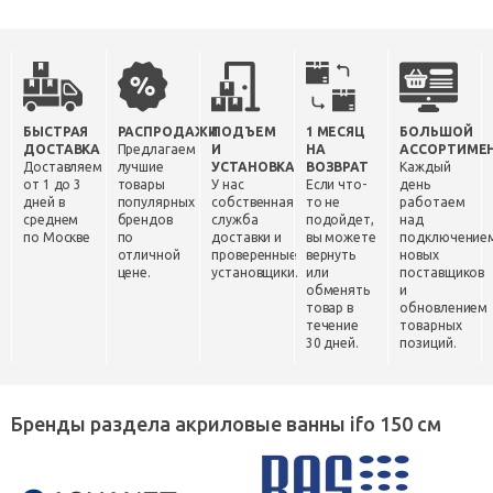
БЫСТРАЯ
РАСПРОДАЖИ
ПОДЪЕМ
1 МЕСЯЦ
БОЛЬШОЙ
ДОСТАВКА
Предлагаем
И
НА
АССОРТИМЕ
Доставляем
лучшие
УСТАНОВКА
ВОЗВРАТ
Каждый
от 1 до 3
товары
У нас
Если что-
день
дней в
популярных
собственная
то не
работаем
среднем
брендов
служба
подойдет,
над
по Москве
по
доставки и
вы можете
подключение
отличной
проверенные
вернуть
новых
цене.
установщики.
или
поставщиков
обменять
и
товар в
обновлением
течение
товарных
30 дней.
позиций.
Бренды раздела акриловые ванны ifo 150 см