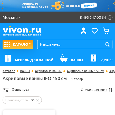
Москва
8 495 647 00 84
i
КАТАЛОГ
МЕБЕЛЬ ДЛЯ ВАННОЙ
ВАННЫ
ДУШЕВ
Каталог
Ванны
Акриловые ванны
Акриловые ванны 150 см
Акр
Акриловые ванны IFO 150 см
1 товар
Фильтры
Сначала
дешевле
Производитель:
IFO