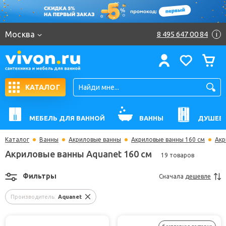
Москва
8 495 647 00 84
i
КАТАЛОГ
МЕБЕЛЬ ДЛЯ ВАННОЙ
ВАННЫ
ДУШЕВ
Каталог
Ванны
Акриловые ванны
Акриловые ванны 160 см
Акр
Акриловые ванны Aquanet 160 см
19 товаров
Фильтры
Сначала
дешевле
Производитель:
Aquanet