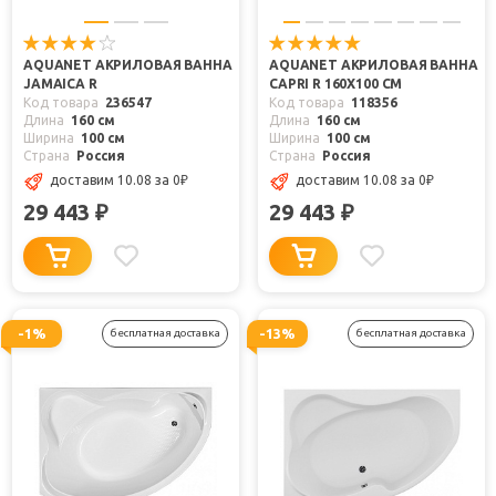
AQUANET АКРИЛОВАЯ ВАННА
AQUANET АКРИЛОВАЯ ВАННА
JAMAICA R
CAPRI R 160X100 СМ
Код товара
236547
Код товара
118356
Длина
160 см
Длина
160 см
Ширина
100 см
Ширина
100 см
Страна
Россия
Страна
Россия
доставим 10.08
за 0
₽
доставим 10.08
за 0
₽
29 443
29 443
₽
₽
-1%
-13%
бесплатная доставка
бесплатная доставка