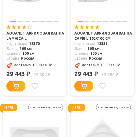
AQUANET АКРИЛОВАЯ ВАННА
AQUANET АКРИЛОВАЯ ВАННА
JAMAICA L
CAPRI L 160X100 СМ
Код товара
18370
Код товара
18351
Длина
160 см
Длина
160 см
Ширина
100 см
Ширина
100 см
Страна
Россия
Страна
Россия
доставим 10.08
за 0
₽
доставим 10.08
за 0
₽
29 443
29 443
₽
₽
29 809
33 886
₽
₽
-11%
-3%
бесплатная доставка
бесплатная доставка