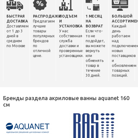
БЫСТРАЯ
РАСПРОДАЖИ
ПОДЪЕМ
1 МЕСЯЦ
БОЛЬШОЙ
ДОСТАВКА
Предлагаем
И
НА
АССОРТИМЕ
Доставляем
лучшие
УСТАНОВКА
ВОЗВРАТ
Каждый
от 1 до 3
товары
У нас
Если что-
день
дней в
популярных
собственная
то не
работаем
среднем
брендов
служба
подойдет,
над
по Москве
по
доставки и
вы можете
подключение
отличной
проверенные
вернуть
новых
цене.
установщики.
или
поставщиков
обменять
и
товар в
обновлением
течение
товарных
30 дней.
позиций.
Бренды раздела акриловые ванны aquanet 160
см