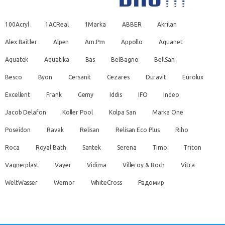
100Acryl
1ACReal
1Marka
ABBER
Akrilan
Alex Baitler
Alpen
Am.Pm
Appollo
Aquanet
Aquatek
Aquatika
Bas
BelBagno
BellSan
Besco
Byon
Cersanit
Cezares
Duravit
Eurolux
Excellent
Frank
Gemy
Iddis
IFO
Indeo
Jacob Delafon
Koller Pool
Kolpa San
Marka One
Poseidon
Ravak
Relisan
Relisan Eco Plus
Riho
Roca
Royal Bath
Santek
Serena
Timo
Triton
Vagnerplast
Vayer
Vidima
Villeroy & Boch
Vitra
WeltWasser
Wemor
WhiteCross
Радомир