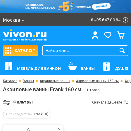
Москва
8 495 647 00 84
i
КАТАЛОГ
МЕБЕЛЬ ДЛЯ ВАННОЙ
ВАННЫ
ДУШЕВ
Каталог
Ванны
Акриловые ванны
Акриловые ванны 160 см
Акр
Акриловые ванны Frank 160 см
1 товар
Фильтры
Сначала
дешевле
Производитель:
Frank