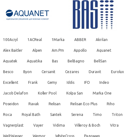
100Acryl
1ACReal
1Marka
ABBER
Akrilan
Alex Baitler
Alpen
Am.Pm
Appollo
Aquanet
Aquatek
Aquatika
Bas
BelBagno
BellSan
Besco
Byon
Cersanit
Cezares
Duravit
Eurolux
Excellent
Frank
Gemy
Iddis
IFO
Indeo
Jacob Delafon
Koller Pool
Kolpa San
Marka One
Poseidon
Ravak
Relisan
Relisan Eco Plus
Riho
Roca
Royal Bath
Santek
Serena
Timo
Triton
Vagnerplast
Vayer
Vidima
Villeroy & Boch
Vitra
WeltWasser
Wemor
WhiteCross
Радомир