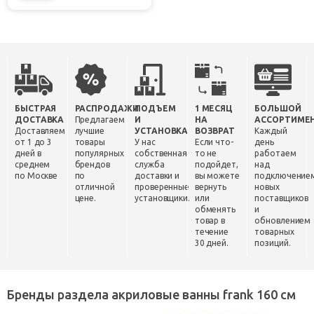
БЫСТРАЯ
РАСПРОДАЖИ
ПОДЪЕМ
1 МЕСЯЦ
БОЛЬШОЙ
ДОСТАВКА
Предлагаем
И
НА
АССОРТИМЕ
Доставляем
лучшие
УСТАНОВКА
ВОЗВРАТ
Каждый
от 1 до 3
товары
У нас
Если что-
день
дней в
популярных
собственная
то не
работаем
среднем
брендов
служба
подойдет,
над
по Москве
по
доставки и
вы можете
подключение
отличной
проверенные
вернуть
новых
цене.
установщики.
или
поставщиков
обменять
и
товар в
обновлением
течение
товарных
30 дней.
позиций.
Бренды раздела акриловые ванны frank 160 см