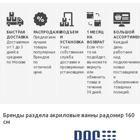
БЫСТРАЯ
РАСПРОДАЖИ
ПОДЪЕМ
1 МЕСЯЦ
БОЛЬШОЙ
ДОСТАВКА
Предлагаем
И
НА
АССОРТИМЕ
Доставляем
лучшие
УСТАНОВКА
ВОЗВРАТ
Каждый
от 1 до 3
товары
У нас
Если что-
день
дней в
популярных
собственная
то не
работаем
среднем
брендов
служба
подойдет,
над
по Москве
по
доставки и
вы можете
подключение
отличной
проверенные
вернуть
новых
цене.
установщики.
или
поставщиков
обменять
и
товар в
обновлением
течение
товарных
30 дней.
позиций.
Бренды раздела акриловые ванны радомир 160
см