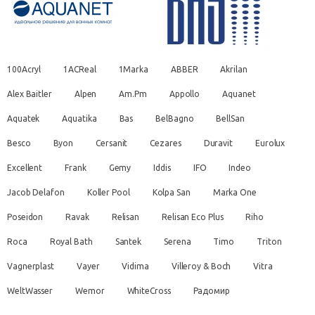
100Acryl
1ACReal
1Marka
ABBER
Akrilan
Alex Baitler
Alpen
Am.Pm
Appollo
Aquanet
Aquatek
Aquatika
Bas
BelBagno
BellSan
Besco
Byon
Cersanit
Cezares
Duravit
Eurolux
Excellent
Frank
Gemy
Iddis
IFO
Indeo
Jacob Delafon
Koller Pool
Kolpa San
Marka One
Poseidon
Ravak
Relisan
Relisan Eco Plus
Riho
Roca
Royal Bath
Santek
Serena
Timo
Triton
Vagnerplast
Vayer
Vidima
Villeroy & Boch
Vitra
WeltWasser
Wemor
WhiteCross
Радомир