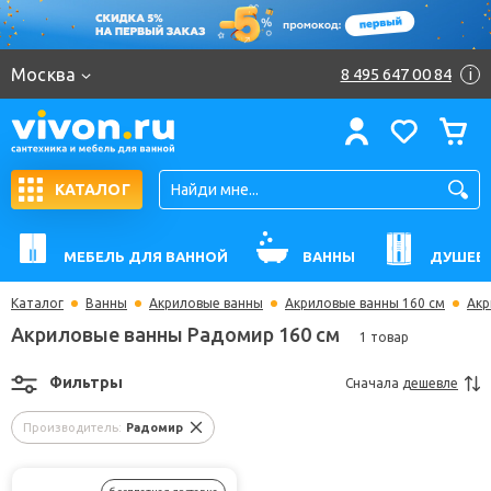
Москва
8 495 647 00 84
i
КАТАЛОГ
МЕБЕЛЬ ДЛЯ ВАННОЙ
ВАННЫ
ДУШЕВ
Каталог
Ванны
Акриловые ванны
Акриловые ванны 160 см
Акр
Акриловые ванны Радомир 160 см
1 товар
Фильтры
Сначала
дешевле
Производитель:
Радомир