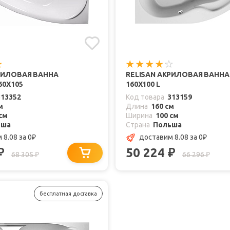
РИЛОВАЯ ВАННА
RELISAN АКРИЛОВАЯ ВАННА
60X105
160X100 L
313352
Код товара
313159
м
Длина
160 см
см
Ширина
100 см
ьша
Страна
Польша
 8.08
за 0
доставим 8.08
за 0
₽
₽
50 224
₽
₽
68 305
66 296
₽
₽
бесплатная доставка