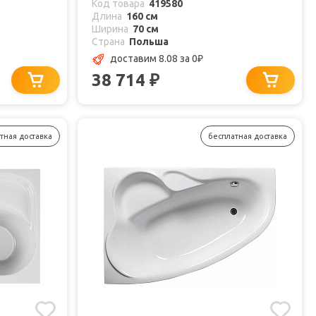
Код товара
419580
Длина
160 см
Ширина
70 см
Страна
Польша
доставим 8.08
за 0
₽
38 714
₽
тная доставка
бесплатная доставка