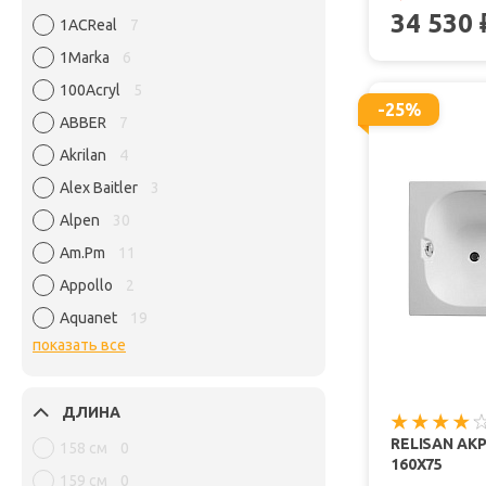
34 530
1ACReal
7
1Marka
6
100Acryl
5
-25%
ABBER
7
Akrilan
4
Alex Baitler
3
Alpen
30
Am.Pm
11
Appollo
2
Aquanet
19
показать все
ДЛИНА
RELISAN АК
158 см
0
160X75
159 см
0