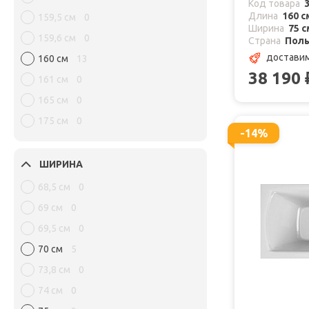
Код товара
Длина
160 с
159,5 см
0
Ширина
75 с
159,6 см
0
Страна
Пол
доставим
160 см
13
38 190
161 см
0
165 см
0
175 см
0
-14%
ШИРИНА
68,5 см
0
69 см
0
69,5 см
0
70 см
5
73,8 см
0
74 см
0