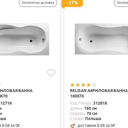
-17%
бесплатная доставка
беспла
РИЛОВАЯ ВАННА
RELISAN АКРИЛОВАЯ ВАННА
0X70
160X70
312716
Код товара
312818
м
Длина
160 см
м
Ширина
70 см
ьша
Страна
Польша
 8.08
за 0
доставим 8.08
за 0
₽
₽