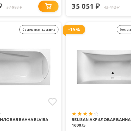
35 051
₽
₽
37 983
42 412
₽
₽
-15%
бесплатная доставка
беспла
РИЛОВАЯ ВАННА ELVIRA
RELISAN АКРИЛОВАЯ ВАННА
160X75