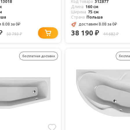
313018
Код товара
312877
м
Длина
160 см
м
Ширина
75 см
ьша
Страна
Польша
 8.08
за 0
доставим 8.08
за 0
₽
₽
38 190
₽
₽
50 793
44 682
₽
₽
бесплатная доставка
беспла