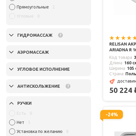
Прямоугольные
2
Угловые
0
ГИДРОМАССАЖ
?
RELISAN АК
ARIADNA R 1
АЭРОМАССАЖ
Код товара
Длина
160 с
Ширина
105 
УГЛОВОЕ ИСПОЛНЕНИЕ
Страна
Пол
доставим
АНТИСКОЛЬЖЕНИЕ
?
50 224
РУЧКИ
Есть
0
-24%
Нет
5
Установка по желанию
8