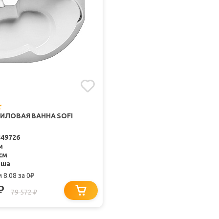
РИЛОВАЯ ВАННА SOFI
449726
м
см
ьша
 8.08
за 0
₽
₽
79 572
₽