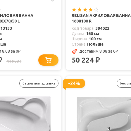
РИЛОВАЯ ВАННА
RELISAN АКРИЛОВАЯ ВАННА
0X70/50 L
160X100 R
313133
Код товара
394022
м
Длина
160 см
м
Ширина
100 см
ьша
Страна
Польша
 8.08
за 0
доставим 8.08
за 0
₽
₽
50 224
₽
₽
44 908
₽
-24%
бесплатная доставка
беспла