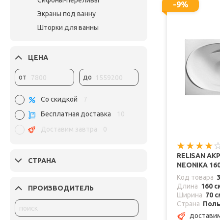
Сифоны-переливы
-9%
Экраны под ванну
Шторки для ванны
ЦЕНА
от
до
Со скидкой
7
Бесплатная доставка
10
Доставим завтра
0
RELISAN АК
СТРАНА
NEONIKA 16
Код товара
Длина
160 с
ПРОИЗВОДИТЕЛЬ
Ширина
70 с
Страна
Пол
доставим