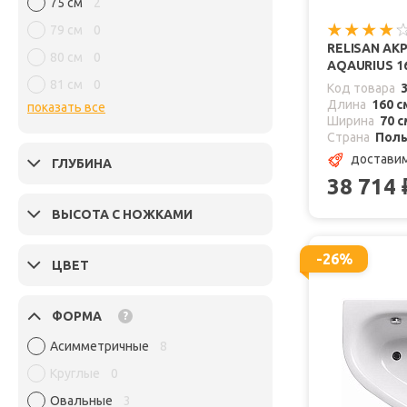
75 см
2
79 см
0
RELISAN АК
80 см
0
AQAURIUS 16
81 см
0
Код товара
Длина
160 с
показать все
Ширина
70 с
Страна
Пол
доставим
ГЛУБИНА
38 714
ВЫСОТА С НОЖКАМИ
-26%
ЦВЕТ
ФОРМА
?
Асимметричные
8
Круглые
0
Овальные
3