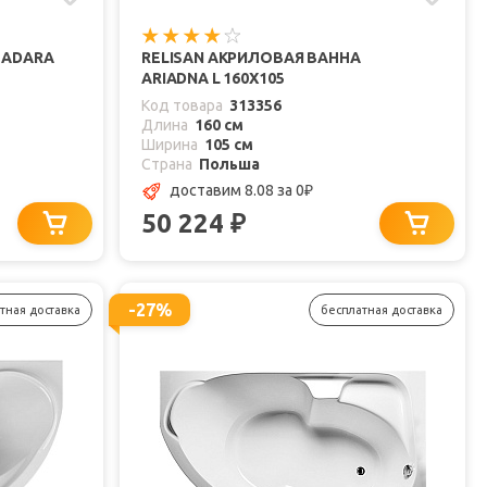
 ADARA
RELISAN АКРИЛОВАЯ ВАННА
ARIADNA L 160X105
Код товара
313356
Длина
160 см
Ширина
105 см
Страна
Польша
доставим 8.08
за 0
₽
50 224
₽
-27%
тная доставка
бесплатная доставка