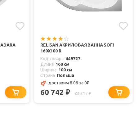
 ADARA
RELISAN АКРИЛОВАЯ ВАННА SOFI
160X100 R
Код товара
449727
Длина
160 см
Ширина
100 см
Страна
Польша
доставим 8.08
за 0
₽
60 742
₽
83 217
₽