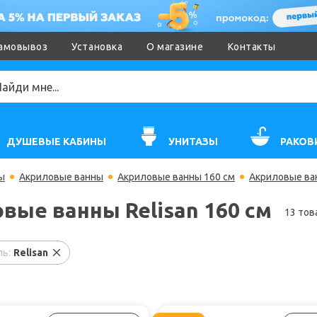
амовывоз
Установка
О магазине
Контакты
ДУШЕВЫЕ КАБИНЫ
УНИТАЗЫ
РАКОВ
ы
Акриловые ванны
Акриловые ванны 160 см
Акриловые ван
вые ванны Relisan 160 см
13 тов
ь:
Relisan