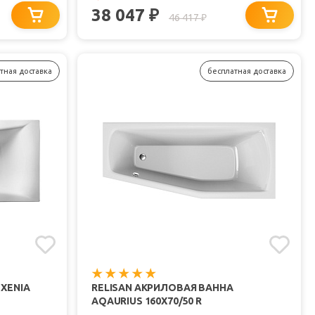
38 047
₽
46 417
₽
тная доставка
бесплатная доставка
 XENIA
RELISAN АКРИЛОВАЯ ВАННА
AQAURIUS 160X70/50 R