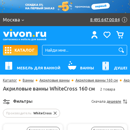
Москва
8 495 647 00 84
i
КАТАЛОГ
МЕБЕЛЬ ДЛЯ ВАННОЙ
ВАННЫ
ДУШЕВ
Каталог
Ванны
Акриловые ванны
Акриловые ванны 160 см
Акр
Акриловые ванны WhiteCross 160 см
2 товара
Фильтры
Сначала
дешевле
Производитель:
WhiteCross