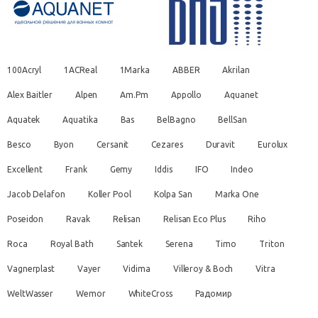
100Acryl
1ACReal
1Marka
ABBER
Akrilan
Alex Baitler
Alpen
Am.Pm
Appollo
Aquanet
Aquatek
Aquatika
Bas
BelBagno
BellSan
Besco
Byon
Cersanit
Cezares
Duravit
Eurolux
Excellent
Frank
Gemy
Iddis
IFO
Indeo
Jacob Delafon
Koller Pool
Kolpa San
Marka One
Poseidon
Ravak
Relisan
Relisan Eco Plus
Riho
Roca
Royal Bath
Santek
Serena
Timo
Triton
Vagnerplast
Vayer
Vidima
Villeroy & Boch
Vitra
WeltWasser
Wemor
WhiteCross
Радомир