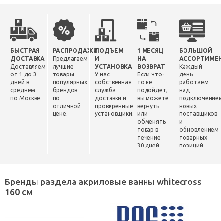
БЫСТРАЯ
РАСПРОДАЖИ
ПОДЪЕМ
1 МЕСЯЦ
БОЛЬШОЙ
ДОСТАВКА
Предлагаем
И
НА
АССОРТИМЕ
Доставляем
лучшие
УСТАНОВКА
ВОЗВРАТ
Каждый
от 1 до 3
товары
У нас
Если что-
день
дней в
популярных
собственная
то не
работаем
среднем
брендов
служба
подойдет,
над
по Москве
по
доставки и
вы можете
подключение
отличной
проверенные
вернуть
новых
цене.
установщики.
или
поставщиков
обменять
и
товар в
обновлением
течение
товарных
30 дней.
позиций.
Бренды раздела акриловые ванны whitecross
160 см