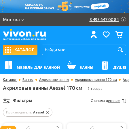
Москва
8 495 647 00 84
i
КАТАЛОГ
МЕБЕЛЬ ДЛЯ ВАННОЙ
ВАННЫ
ДУШЕВ
Каталог
Ванны
Акриловые ванны
Акриловые ванны 170 см
Акр
Акриловые ванны Aessel 170 см
2 товара
Фильтры
Сначала
дешевле
Производитель:
Aessel