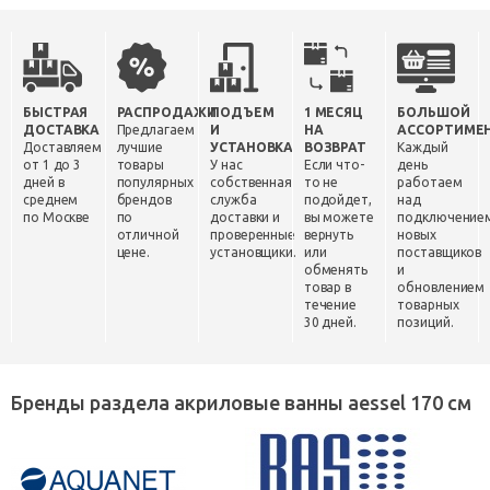
БЫСТРАЯ
РАСПРОДАЖИ
ПОДЪЕМ
1 МЕСЯЦ
БОЛЬШОЙ
ДОСТАВКА
Предлагаем
И
НА
АССОРТИМЕ
Доставляем
лучшие
УСТАНОВКА
ВОЗВРАТ
Каждый
от 1 до 3
товары
У нас
Если что-
день
дней в
популярных
собственная
то не
работаем
среднем
брендов
служба
подойдет,
над
по Москве
по
доставки и
вы можете
подключение
отличной
проверенные
вернуть
новых
цене.
установщики.
или
поставщиков
обменять
и
товар в
обновлением
течение
товарных
30 дней.
позиций.
Бренды раздела акриловые ванны aessel 170 см