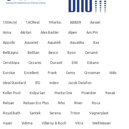
100Acryl
1ACReal
1Marka
ABBER
Aessel
Aima
Akrilan
Alex Baitler
Alpen
Am.Pm
Appollo
Aquanet
Aquatek
Aquatika
Bas
BelBagno
BellSan
Besco
Byon
Cersanit
Ceruttispa
Cezares
Duravit
Erlit
Esbano
Eurolux
Excellent
Frank
Gemy
Grossman
Iddis
Ideal Standard
IFO
Indeo
Jacob Delafon
Koller Pool
Kolpa San
Marka One
Poseidon
Ravak
Relisan
Relisan Eco Plus
Riho
River
Roca
Royal Bath
Santek
Serena
Triton
Vagnerplast
Vayer
Vidima
Villeroy & Boch
Vitra
WeltWasser