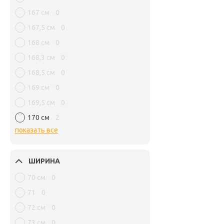
167 см
0
167,5 см
0
168 см
0
168,3 см
0
168,5 см
0
169 см
0
169,5 см
0
170 см
2
показать все
ШИРИНА
70 см
0
71
0
72 см
0
73 см
0