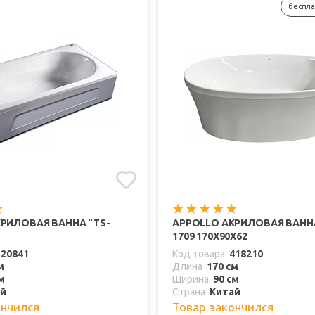
беспла
РИЛОВАЯ ВАННА "TS-
APPOLLO АКРИЛОВАЯ ВАННА
1709 170Х90Х62
320841
Код товара
418210
м
Длина
170 см
м
Ширина
90 см
ай
Страна
Китай
ончился
Товар закончился