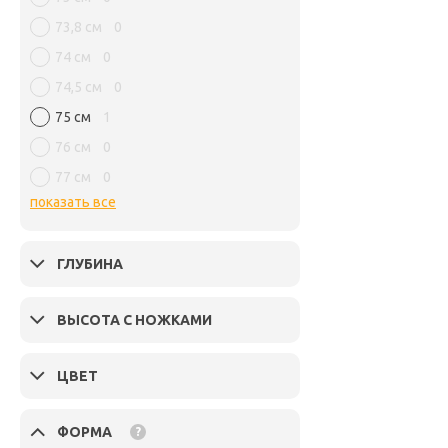
73,8 см
0
74 см
0
74,5 см
0
75 см
1
76 см
0
77 см
0
показать все
ГЛУБИНА
ВЫСОТА С НОЖКАМИ
ЦВЕТ
ФОРМА
?