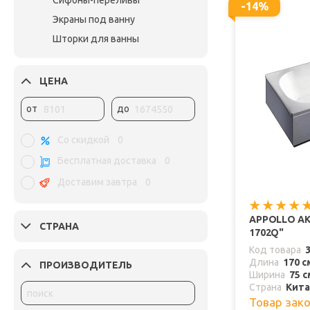
Сифоны-переливы
-14%
Экраны под ванну
Шторки для ванны
ЦЕНА
от
до
Со скидкой
0
Бесплатная доставка
0
Доставим завтра
0
APPOLLO АК
СТРАНА
1702Q"
Код товара
Длина
170 с
ПРОИЗВОДИТЕЛЬ
Ширина
75 с
Страна
Кит
Товар зак