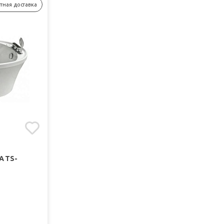
тная доставка
 TS-