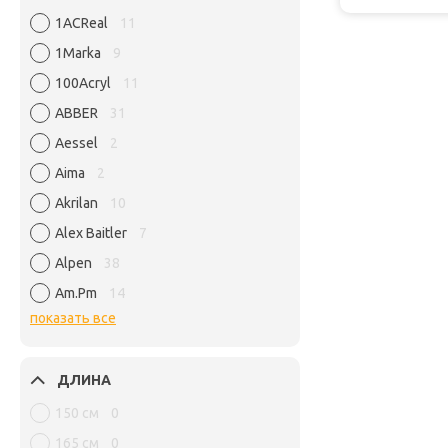
1ACReal
11
1Marka
9
100Acryl
11
ABBER
31
Aessel
2
Aima
2
Akrilan
10
Alex Baitler
7
Alpen
38
Am.Pm
14
показать все
ДЛИНА
150 см
0
165 см
0