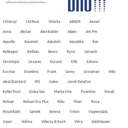
100Acryl
1ACReal
1Marka
ABBER
Aessel
Aima
Akrilan
Alex Baitler
Alpen
Am.Pm
Appollo
Aquanet
Aquatek
Aquatika
Bas
BelBagno
BellSan
Besco
Byon
Cersanit
Ceruttispa
Cezares
Duravit
Erlit
Esbano
Eurolux
Excellent
Frank
Gemy
Grossman
Iddis
Ideal Standard
IFO
Indeo
Jacob Delafon
Koller Pool
Kolpa San
Marka One
Poseidon
Ravak
Relisan
Relisan Eco Plus
Riho
River
Roca
Royal Bath
Santek
Serena
Triton
Vagnerplast
Vayer
Vidima
Villeroy & Boch
Vitra
WeltWasser