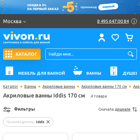
Москва
8 495 647 00 84
i
КАТАЛОГ
МЕБЕЛЬ ДЛЯ ВАННОЙ
ВАННЫ
ДУШЕВ
Каталог
Ванны
Акриловые ванны
Акриловые ванны 170 см
Акр
Акриловые ванны Iddis 170 см
4 товара
Фильтры
Сначала
дешевле
Производитель:
Iddis