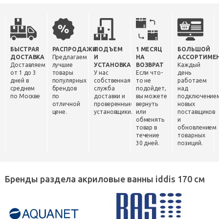
БЫСТРАЯ
РАСПРОДАЖИ
ПОДЪЕМ
1 МЕСЯЦ
БОЛЬШОЙ
ДОСТАВКА
Предлагаем
И
НА
АССОРТИМЕ
Доставляем
лучшие
УСТАНОВКА
ВОЗВРАТ
Каждый
от 1 до 3
товары
У нас
Если что-
день
дней в
популярных
собственная
то не
работаем
среднем
брендов
служба
подойдет,
над
по Москве
по
доставки и
вы можете
подключение
отличной
проверенные
вернуть
новых
цене.
установщики.
или
поставщиков
обменять
и
товар в
обновлением
течение
товарных
30 дней.
позиций.
Бренды раздела акриловые ванны iddis 170 см