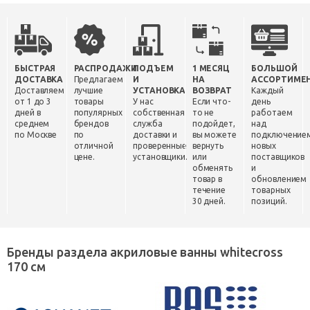
БЫСТРАЯ
РАСПРОДАЖИ
ПОДЪЕМ
1 МЕСЯЦ
БОЛЬШОЙ
ДОСТАВКА
Предлагаем
И
НА
АССОРТИМЕ
Доставляем
лучшие
УСТАНОВКА
ВОЗВРАТ
Каждый
от 1 до 3
товары
У нас
Если что-
день
дней в
популярных
собственная
то не
работаем
среднем
брендов
служба
подойдет,
над
по Москве
по
доставки и
вы можете
подключение
отличной
проверенные
вернуть
новых
цене.
установщики.
или
поставщиков
обменять
и
товар в
обновлением
течение
товарных
30 дней.
позиций.
Бренды раздела акриловые ванны whitecross
170 см