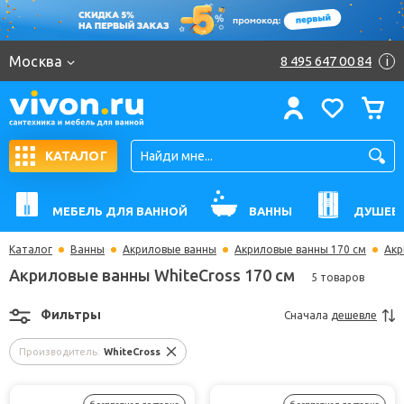
Москва
8 495 647 00 84
i
КАТАЛОГ
МЕБЕЛЬ ДЛЯ ВАННОЙ
ВАННЫ
ДУШЕВ
Каталог
Ванны
Акриловые ванны
Акриловые ванны 170 см
Акр
Акриловые ванны WhiteCross 170 см
5 товаров
Фильтры
Сначала
дешевле
Производитель:
WhiteCross