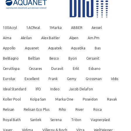
100Acryl
1ACReal
1Marka
ABBER
Aessel
Aima
Akrilan
Alex Baitler
Alpen
Am.Pm
Appollo
Aquanet
Aquatek
Aquatika
Bas
BelBagno
BellSan
Besco
Byon
Cersanit
Ceruttispa
Cezares
Duravit
Erlit
Esbano
Eurolux
Excellent
Frank
Gemy
Grossman
Iddis
Ideal Standard
IFO
Indeo
Jacob Delafon
Koller Pool
Kolpa San
Marka One
Poseidon
Ravak
Relisan
Relisan Eco Plus
Riho
River
Roca
Royal Bath
Santek
Serena
Triton
Vagnerplast
Vayer
Vidima
Villeroy & Boch
Vitra
WeltWasser