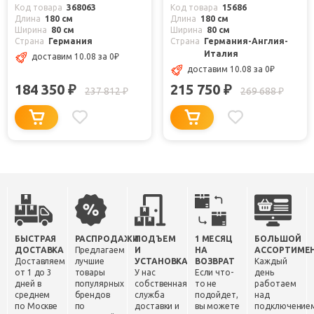
Код товара
368063
Код товара
15686
Длина
180 см
Длина
180 см
Ширина
80 см
Ширина
80 см
Страна
Германия
Страна
Германия-Англия-
Италия
доставим 10.08
за 0
₽
доставим 10.08
за 0
₽
184 350
215 750
₽
₽
237 812
269 688
₽
₽
БЫСТРАЯ
РАСПРОДАЖИ
ПОДЪЕМ
1 МЕСЯЦ
БОЛЬШОЙ
ДОСТАВКА
Предлагаем
И
НА
АССОРТИМЕ
Доставляем
лучшие
УСТАНОВКА
ВОЗВРАТ
Каждый
от 1 до 3
товары
У нас
Если что-
день
дней в
популярных
собственная
то не
работаем
среднем
брендов
служба
подойдет,
над
по Москве
по
доставки и
вы можете
подключение