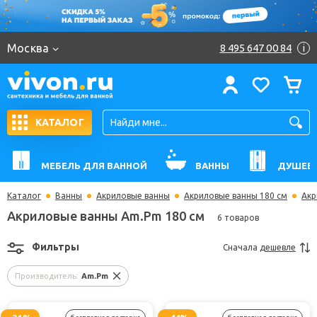
Москва
8 495 647 00 84
i
КАТАЛОГ
МЕБЕЛЬ ДЛЯ ВАННОЙ
ВАННЫ
ДУШЕВ
Каталог
Ванны
Акриловые ванны
Акриловые ванны 180 см
Акр
Акриловые ванны Am.Pm 180 см
6 товаров
Фильтры
Сначала
дешевле
Производитель:
Am.Pm