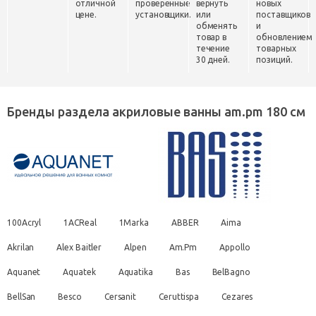
отличной
проверенные
вернуть
новых
цене.
установщики.
или
поставщиков
обменять
и
товар в
обновлением
течение
товарных
30 дней.
позиций.
Бренды раздела акриловые ванны am.pm 180 см
100Acryl
1ACReal
1Marka
ABBER
Aima
Akrilan
Alex Baitler
Alpen
Am.Pm
Appollo
Aquanet
Aquatek
Aquatika
Bas
BelBagno
BellSan
Besco
Cersanit
Ceruttispa
Cezares