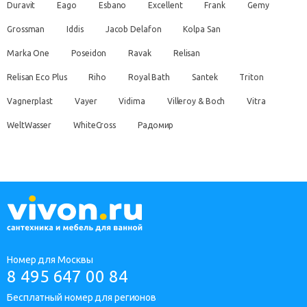
Duravit
Eago
Esbano
Excellent
Frank
Gemy
Grossman
Iddis
Jacob Delafon
Kolpa San
Marka One
Poseidon
Ravak
Relisan
Relisan Eco Plus
Riho
Royal Bath
Santek
Triton
Vagnerplast
Vayer
Vidima
Villeroy & Boch
Vitra
WeltWasser
WhiteCross
Радомир
Номер для Москвы
8 495 647 00 84
Бесплатный номер для регионов