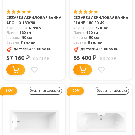
CEZARES АКРИЛОВАЯ ВАННА
CEZARES АКРИЛОВАЯ ВАННА
APOLLO 180X90
PLANE-180-90-49
Код товара
419905
Код товара
324168
Длина
180 см
Длина
180 см
Ширина
90 см
Ширина
90 см
Страна
Италия
Страна
Италия
доставим 11.08
за 0
₽
доставим 11.08
за 0
₽
57 160
63 400
₽
₽
65 734
88 760
₽
₽
-16%
-22%
бесплатная доставка
бесплатная доставка