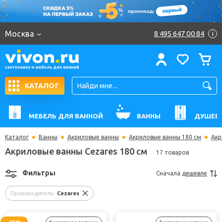
Москва
8 495 647 00 84
i
КАТАЛОГ
МЕБЕЛЬ ДЛЯ ВАННОЙ
ВАННЫ
ДУШЕВ
Каталог
Ванны
Акриловые ванны
Акриловые ванны 180 см
Акр
Акриловые ванны Cezares 180 см
17 товаров
Фильтры
Сначала
дешевле
Производитель:
Cezares