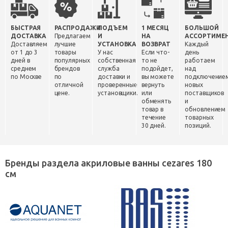
БЫСТРАЯ
РАСПРОДАЖИ
ПОДЪЕМ
1 МЕСЯЦ
БОЛЬШОЙ
ДОСТАВКА
Предлагаем
И
НА
АССОРТИМЕ
Доставляем
лучшие
УСТАНОВКА
ВОЗВРАТ
Каждый
от 1 до 3
товары
У нас
Если что-
день
дней в
популярных
собственная
то не
работаем
среднем
брендов
служба
подойдет,
над
по Москве
по
доставки и
вы можете
подключение
отличной
проверенные
вернуть
новых
цене.
установщики.
или
поставщиков
обменять
и
товар в
обновлением
течение
товарных
30 дней.
позиций.
Бренды раздела акриловые ванны cezares 180
см