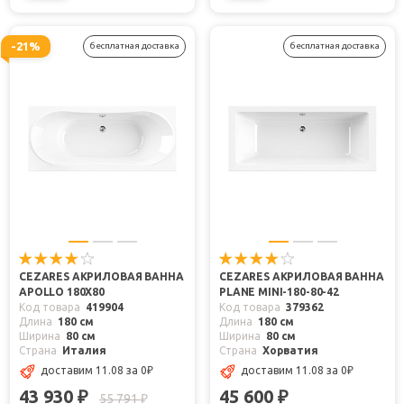
-21%
бесплатная доставка
бесплатная доставка
CEZARES АКРИЛОВАЯ ВАННА
CEZARES АКРИЛОВАЯ ВАННА
APOLLO 180X80
PLANE MINI-180-80-42
Код товара
419904
Код товара
379362
Длина
180 см
Длина
180 см
Ширина
80 см
Ширина
80 см
Страна
Италия
Страна
Хорватия
доставим 11.08
за 0
₽
доставим 11.08
за 0
₽
43 930
45 600
₽
₽
55 791
₽