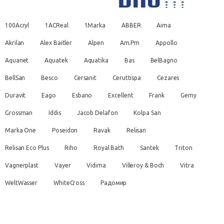
100Acryl
1ACReal
1Marka
ABBER
Aima
Akrilan
Alex Baitler
Alpen
Am.Pm
Appollo
Aquanet
Aquatek
Aquatika
Bas
BelBagno
BellSan
Besco
Cersanit
Ceruttispa
Cezares
Duravit
Eago
Esbano
Excellent
Frank
Gemy
Grossman
Iddis
Jacob Delafon
Kolpa San
Marka One
Poseidon
Ravak
Relisan
Relisan Eco Plus
Riho
Royal Bath
Santek
Triton
Vagnerplast
Vayer
Vidima
Villeroy & Boch
Vitra
WeltWasser
WhiteCross
Радомир