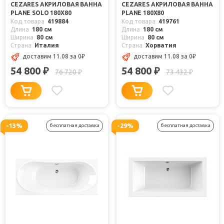
CEZARES АКРИЛОВАЯ ВАННА
CEZARES АКРИЛОВАЯ ВАННА
PLANE SOLO 180X80
PLANE 180X80
Код товара
419884
Код товара
419761
Длина
180 см
Длина
180 см
Ширина
80 см
Ширина
80 см
Страна
Италия
Страна
Хорватия
доставим 11.08
за 0
₽
доставим 11.08
за 0
₽
54 800
54 800
₽
₽
76 720
73 432
₽
₽
-13%
-29%
бесплатная доставка
бесплатная доставка