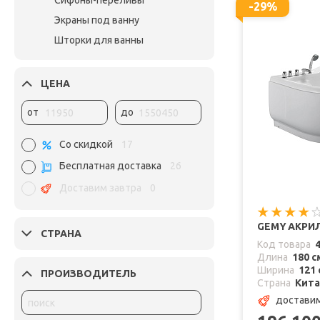
Сифоны-переливы
-29%
Экраны под ванну
Шторки для ванны
ЦЕНА
от
до
Со скидкой
17
Бесплатная доставка
26
Доставим завтра
0
GEMY АКРИЛ
СТРАНА
Код товара
Длина
180 с
Ширина
121 
ПРОИЗВОДИТЕЛЬ
Страна
Кит
доставим