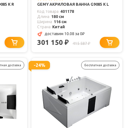
85 K R
GEMY АКРИЛОВАЯ ВАННА G9085 K L
Код товара
401178
Длина
180 см
Ширина
116 см
Страна
Китай
доставим 10.08
за 0
₽
301 150
₽
415 587
₽
-24%
тная доставка
бесплатная доставка