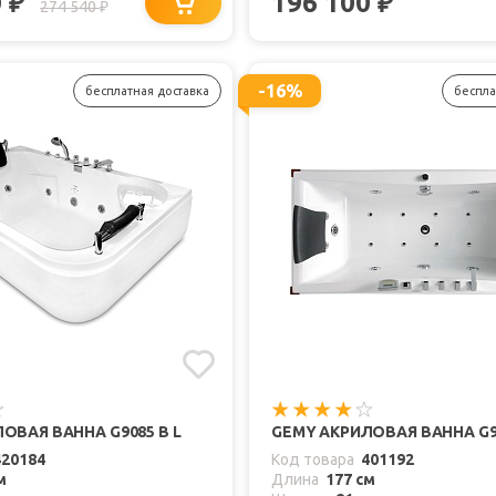
0
196 100
₽
₽
274 540
₽
-16%
бесплатная доставка
беспла
ОВАЯ ВАННА G9085 B L
GEMY АКРИЛОВАЯ ВАННА G9
420184
Код товара
401192
м
Длина
177 см