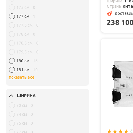
Ширина
116 
Страна
Кит
175 см
0
доставим
177 см
1
238 10
177,5 см
0
178 см
0
178,5 см
0
179,5 см
0
180 см
16
181 см
10
показать все
ШИРИНА
70 см
0
74 см
0
75 см
0
77 см
0