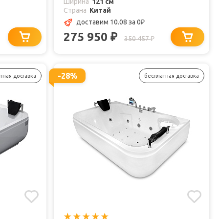
Ширина
121 см
Страна
Китай
доставим 10.08
за 0
₽
275 950
₽
350 457
₽
-28%
тная доставка
бесплатная доставка