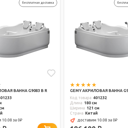
бесплатная доставка
беспла
ОВАЯ ВАННА G9083 B R
GEMY АКРИЛОВАЯ ВАННА G90
401233
Код товара
401232
м
Длина
180 см
см
Ширина
121 см
ай
Страна
Китай
 10.08
за 0
доставим 10.08
за 0
₽
₽