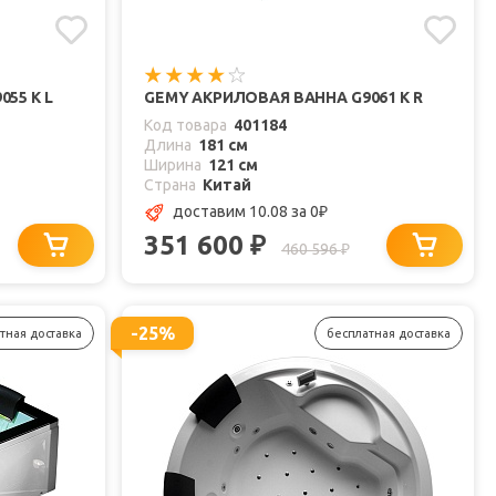
55 K L
GEMY АКРИЛОВАЯ ВАННА G9061 K R
Код товара
401184
Длина
181 см
Ширина
121 см
Страна
Китай
доставим 10.08
за 0
₽
351 600
₽
460 596
₽
-25%
тная доставка
бесплатная доставка