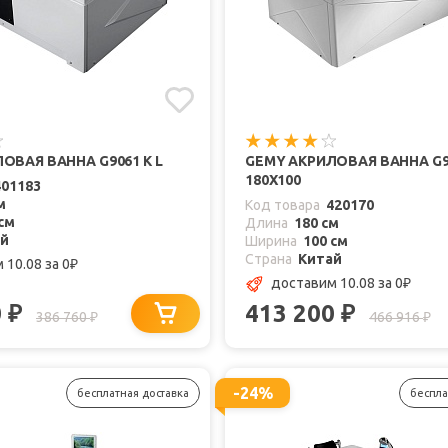
ОВАЯ ВАННА G9061 K L
GEMY АКРИЛОВАЯ ВАННА G9
180X100
401183
м
Код товара
420170
см
Длина
180 см
ай
Ширина
100 см
Страна
Китай
 10.08
за 0
₽
доставим 10.08
за 0
₽
0
413 200
₽
₽
386 760
466 916
₽
₽
-24%
бесплатная доставка
беспла