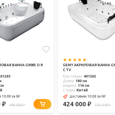
ОВАЯ ВАННА G9085 O R
GEMY АКРИЛОВАЯ ВАННА G90
С TV
401263
Код товара
401262
м
Длина
180 см
см
Ширина
116 см
ай
Страна
Китай
 10.08
за 0
доставим 10.08
за 0
₽
₽
0
424 000
₽
₽
496 080
555 440
₽
₽