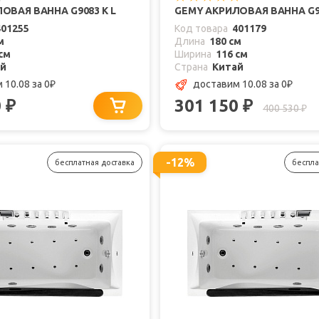
ОВАЯ ВАННА G9083 K L
GEMY АКРИЛОВАЯ ВАННА G90
401255
Код товара
401179
м
Длина
180 см
см
Ширина
116 см
ай
Страна
Китай
 10.08
за 0
доставим 10.08
за 0
₽
₽
0
301 150
₽
₽
400 530
₽
-12%
бесплатная доставка
беспла