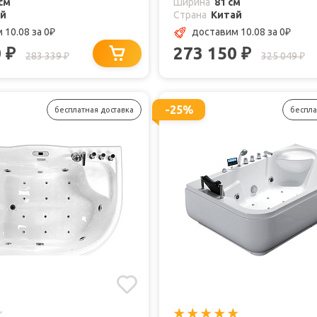
см
Ширина
81 см
ай
Страна
Китай
 10.08
за 0
доставим 10.08
за 0
₽
₽
0
273 150
₽
₽
283 339
325 049
₽
₽
-25%
бесплатная доставка
беспла