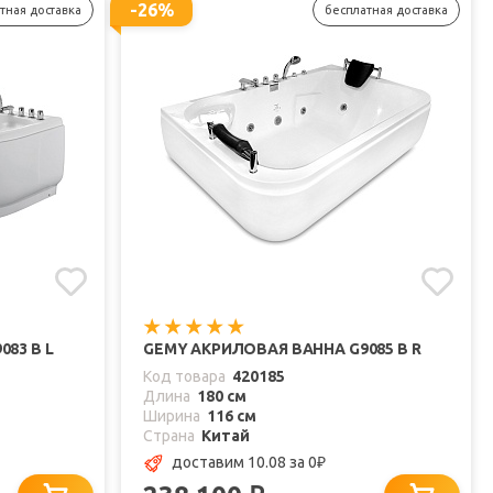
-26%
тная доставка
бесплатная доставка
83 B L
GEMY АКРИЛОВАЯ ВАННА G9085 B R
Код товара
420185
Длина
180 см
Ширина
116 см
Страна
Китай
доставим 10.08
за 0
₽