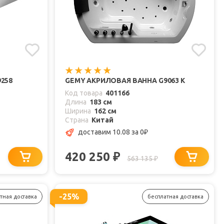
258
GEMY АКРИЛОВАЯ ВАННА G9063 K
Код товара
401166
Длина
183 см
Ширина
162 см
Страна
Китай
доставим 10.08
за 0
₽
420 250
₽
563 135
₽
-25%
тная доставка
бесплатная доставка