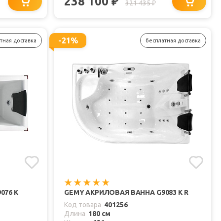
238 100
₽
321 435
₽
-21%
тная доставка
бесплатная доставка
076 K
GEMY АКРИЛОВАЯ ВАННА G9083 K R
Код товара
401256
Длина
180 см