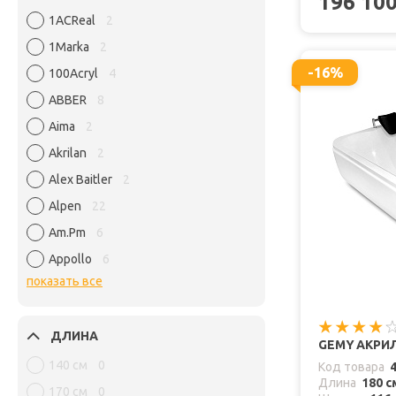
196 10
1ACReal
2
1Marka
2
-16%
100Acryl
4
ABBER
8
Aima
2
Akrilan
2
Alex Baitler
2
Alpen
22
Am.Pm
6
Appollo
6
показать все
ДЛИНА
GEMY АКРИЛ
140 см
0
Код товара
Длина
180 с
170 см
0