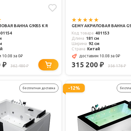
ОВАЯ ВАННА G9055 K R
GEMY АКРИЛОВАЯ ВАННА G90
401154
Код товара
401153
м
Длина
181 см
м
Ширина
92 см
ай
Страна
Китай
 10.08
за 0
доставим 10.08
за 0
₽
₽
0
315 200
₽
₽
362 480
356 176
₽
₽
-12%
бесплатная доставка
беспла