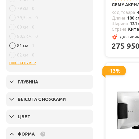
GEMY АКРИЛ
79 см
0
Код товара
79,5 см
0
Длина
180 с
Ширина
121 
80 см
0
Страна
Кит
80,5 см
0
доставим
275 95
81 см
1
82 см
0
показать все
-13%
ГЛУБИНА
ВЫСОТА С НОЖКАМИ
ЦВЕТ
ФОРМА
?