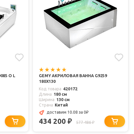
85 O L
GEMY АКРИЛОВАЯ ВАННА G9259
180X130
Код товара
420172
Длина
180 см
Ширина
130 см
Страна
Китай
доставим 10.08
за 0
₽
434 200
₽
577 486
₽