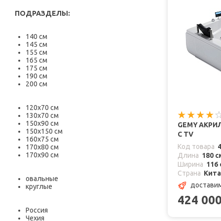
ПОДРАЗДЕЛЫ:
140 см
145 см
155 см
165 см
175 см
190 см
200 см
120х70 см
130х70 см
150х90 см
GEMY АКРИЛ
150х150 см
С TV
160х75 см
Код товара
170х80 см
170х90 см
Длина
180 с
Ширина
116 
Страна
Кит
овальные
доставим
круглые
424 00
Россия
Чехия