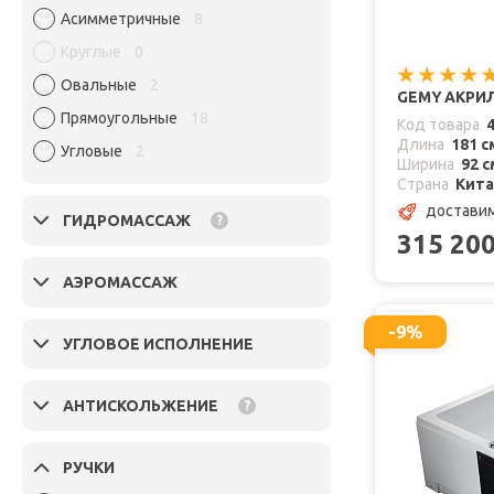
Асимметричные
8
Круглые
0
Овальные
2
GEMY АКРИЛ
Прямоугольные
18
Код товара
Длина
181 с
Угловые
2
Ширина
92 с
Страна
Кит
доставим
ГИДРОМАССАЖ
?
315 20
АЭРОМАССАЖ
-9%
УГЛОВОЕ ИСПОЛНЕНИЕ
АНТИСКОЛЬЖЕНИЕ
?
РУЧКИ