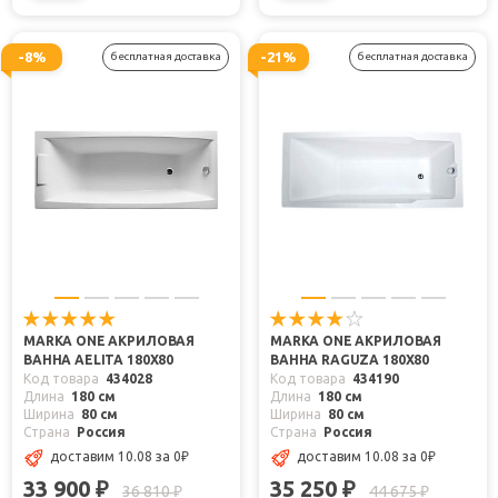
-8%
-21%
бесплатная доставка
бесплатная доставка
MARKA ONE АКРИЛОВАЯ
MARKA ONE АКРИЛОВАЯ
ВАННА AELITA 180X80
ВАННА RAGUZA 180X80
Код товара
434028
Код товара
434190
Длина
180 см
Длина
180 см
Ширина
80 см
Ширина
80 см
Страна
Россия
Страна
Россия
доставим 10.08
за 0
₽
доставим 10.08
за 0
₽
33 900
35 250
₽
₽
36 810
44 675
₽
₽