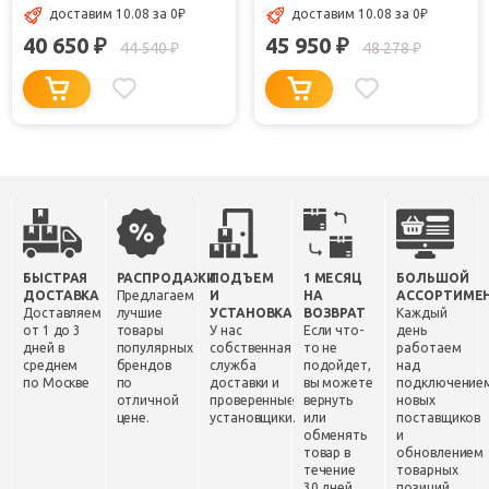
доставим 10.08
за 0
₽
доставим 10.08
за 0
₽
40 650
45 950
₽
₽
44 540
48 278
₽
₽
БЫСТРАЯ
РАСПРОДАЖИ
ПОДЪЕМ
1 МЕСЯЦ
БОЛЬШОЙ
ДОСТАВКА
Предлагаем
И
НА
АССОРТИМЕ
Доставляем
лучшие
УСТАНОВКА
ВОЗВРАТ
Каждый
от 1 до 3
товары
У нас
Если что-
день
дней в
популярных
собственная
то не
работаем
среднем
брендов
служба
подойдет,
над
по Москве
по
доставки и
вы можете
подключение
отличной
проверенные
вернуть
новых
цене.
установщики.
или
поставщиков
обменять
и
товар в
обновлением
течение
товарных
30 дней.
позиций.