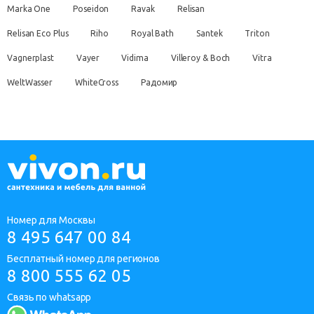
Marka One
Poseidon
Ravak
Relisan
Relisan Eco Plus
Riho
Royal Bath
Santek
Triton
Vagnerplast
Vayer
Vidima
Villeroy & Boch
Vitra
WeltWasser
WhiteCross
Радомир
Номер для Москвы
8 495 647 00 84
Бесплатный номер для регионов
8 800 555 62 05
Связь по whatsapp