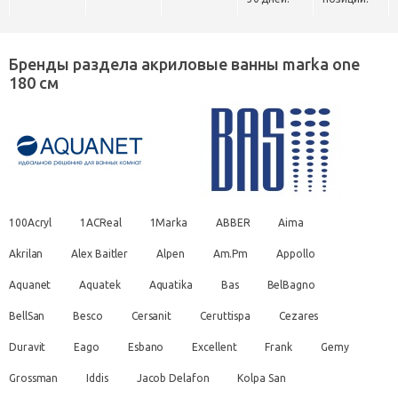
Бренды раздела акриловые ванны marka one
180 см
100Acryl
1ACReal
1Marka
ABBER
Aima
Akrilan
Alex Baitler
Alpen
Am.Pm
Appollo
Aquanet
Aquatek
Aquatika
Bas
BelBagno
BellSan
Besco
Cersanit
Ceruttispa
Cezares
Duravit
Eago
Esbano
Excellent
Frank
Gemy
Grossman
Iddis
Jacob Delafon
Kolpa San