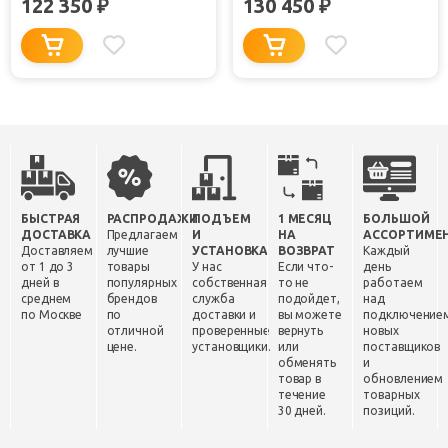
122 350
130 450
₽
₽
БЫСТРАЯ
РАСПРОДАЖИ
ПОДЪЕМ
1 МЕСЯЦ
БОЛЬШОЙ
ДОСТАВКА
Предлагаем
И
НА
АССОРТИМЕ
Доставляем
лучшие
УСТАНОВКА
ВОЗВРАТ
Каждый
от 1 до 3
товары
У нас
Если что-
день
дней в
популярных
собственная
то не
работаем
среднем
брендов
служба
подойдет,
над
по Москве
по
доставки и
вы можете
подключение
отличной
проверенные
вернуть
новых
цене.
установщики.
или
поставщиков
обменять
и
товар в
обновлением
течение
товарных
30 дней.
позиций.