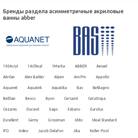
Бренды раздела асимметричные акриловые
ванны abber
100Acryl
1ACReal
1Marka
ABBER
Aessel
Akrilan
Alex Baitler
Alpen
Am.Pm
Appollo
Aquanet
Aquatek
Aquatika
Bas
BelBagno
BellSan
Besco
Byon
Cersanit
Ceruttispa
Cezares
Duravit
Eago
Esbano
Eurolux
Excellent
Gemy
Grossman
Iddis
Ideal Standard
IFO
Indeo
Jacob Delafon
Jika
Koller Pool