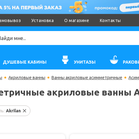
амовывоз
Установка
О магазине
Контакты
ДУШЕВЫЕ КАБИНЫ
УНИТАЗЫ
РАКОВ
ы
Акриловые ванны
Ванны акриловые асимметричные
Асим
тричные акриловые ванны A
ь:
Akrilan