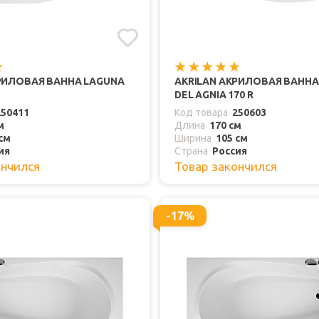
РИЛОВАЯ ВАННА LAGUNA
AKRILAN АКРИЛОВАЯ ВАННА
DEL AGNIA 170 R
250411
Код товара
250603
м
Длина
170 см
см
Ширина
105 см
ия
Страна
Россия
ончился
Товар закончился
-17%