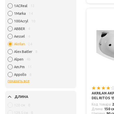
1ACReal
12
1Marka
14
100Acryl
10
ABBER
4
Aessel
4
Akrilan
24
Alex Baitler
8
Alpen
46
Am.Pm
11
Appollo
6
показать все
AKRILAN АК
ДЛИНА
DEL RITOS 1
Код товара
120 см
0
Длина
150 с
129,5 см
0
Ширина
90 с