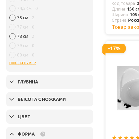
Код товара
74,5 см
0
Длина
150 с
Ширина
105 
75 см
2
Страна
Росс
Товар зак
77 см
0
78 см
2
79 см
0
-17%
80 см
0
показать все
ГЛУБИНА
ВЫСОТА С НОЖКАМИ
ЦВЕТ
ФОРМА
?