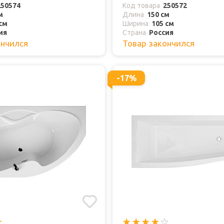
250574
Код товара
250572
м
Длина
150 см
см
Ширина
105 см
ия
Страна
Россия
ончился
Товар закончился
-17%