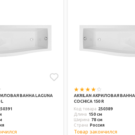
РИЛОВАЯ ВАННА LAGUNA
AKRILAN АКРИЛОВАЯ ВАННА
 L
COCHICA 150 R
250391
Код товара
250389
м
Длина
150 см
м
Ширина
78 см
ия
Страна
Россия
ончился
Товар закончился