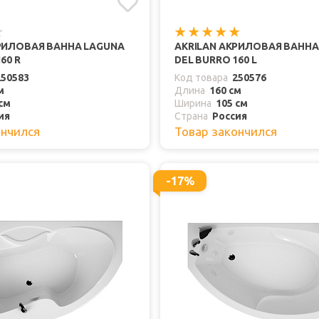
РИЛОВАЯ ВАННА LAGUNA
AKRILAN АКРИЛОВАЯ ВАННА
60 R
DEL BURRO 160 L
250583
Код товара
250576
м
Длина
160 см
см
Ширина
105 см
ия
Страна
Россия
ончился
Товар закончился
-17%