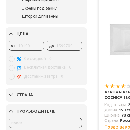
Сифоны-переливы
Экраны под ванну
Шторки для ванны
ЦЕНА
от
до
Со скидкой
0
Бесплатная доставка
0
Доставим завтра
0
AKRILAN АК
СТРАНА
COCHICA 150
Код товара
Длина
150 с
ПРОИЗВОДИТЕЛЬ
Ширина
78 с
Страна
Росс
Товар зак