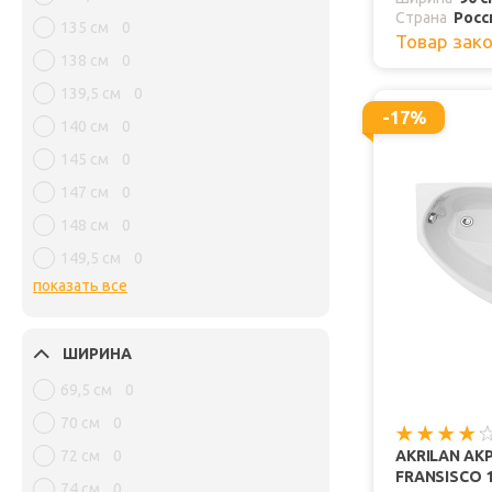
Страна
Росс
135 см
0
Товар зак
138 см
0
139,5 см
0
-17%
140 см
0
145 см
0
147 см
0
148 см
0
149,5 см
0
показать все
ШИРИНА
69,5 см
0
70 см
0
72 см
0
AKRILAN АК
FRANSISCO 1
74 см
0