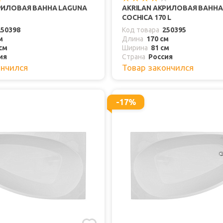
РИЛОВАЯ ВАННА LAGUNA
AKRILAN АКРИЛОВАЯ ВАННА
COCHICA 170 L
250398
Код товара
250395
м
Длина
170 см
см
Ширина
81 см
ия
Страна
Россия
ончился
Товар закончился
-17%