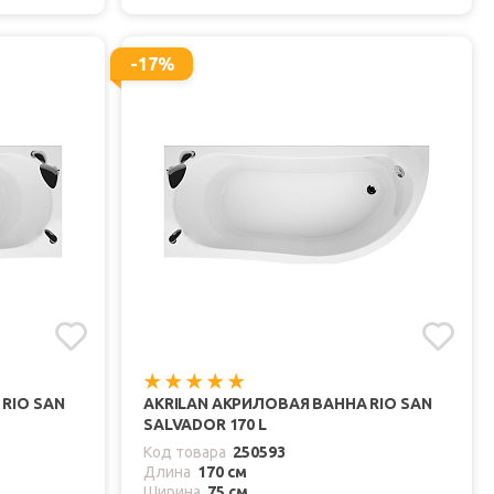
-17%
RIO SAN
AKRILAN АКРИЛОВАЯ ВАННА RIO SAN
SALVADOR 170 L
Код товара
250593
Длина
170 см
Ширина
75 см