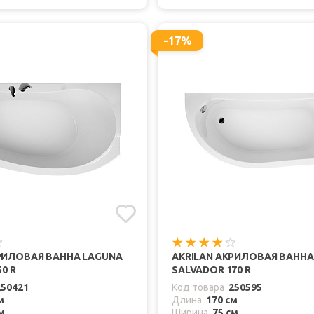
-17%
РИЛОВАЯ ВАННА LAGUNA
AKRILAN АКРИЛОВАЯ ВАННА 
50 R
SALVADOR 170 R
250421
Код товара
250595
м
Длина
170 см
м
Ширина
75 см