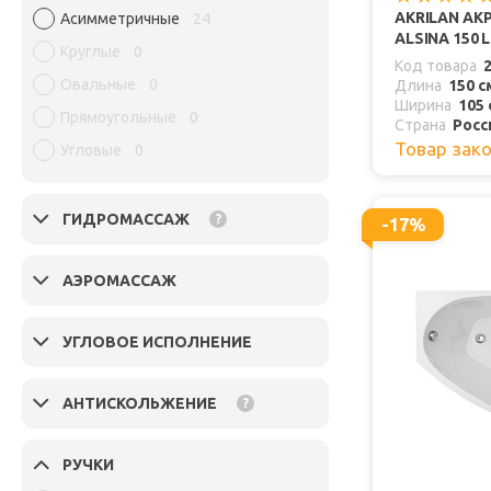
AKRILAN АК
Асимметричные
24
ALSINA 150 L
Круглые
0
Код товара
Овальные
0
Длина
150 с
Ширина
105 
Прямоугольные
0
Страна
Росс
Товар зак
Угловые
0
ГИДРОМАССАЖ
?
-17%
АЭРОМАССАЖ
УГЛОВОЕ ИСПОЛНЕНИЕ
АНТИСКОЛЬЖЕНИЕ
?
РУЧКИ