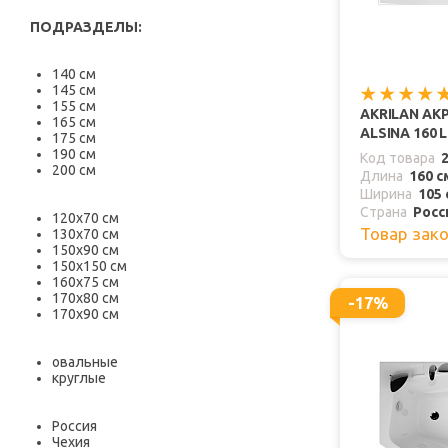
ПОДРАЗДЕЛЫ:
140 см
145 см
155 см
AKRILAN АК
165 см
ALSINA 160 L
175 см
190 см
Код товара
200 см
Длина
160 с
Ширина
105 
Страна
Росс
120х70 см
Товар зак
130х70 см
150х90 см
150х150 см
160х75 см
170х80 см
-17%
170х90 см
овальные
круглые
Россия
Чехия