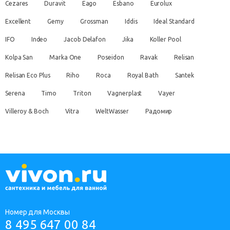
Cezares
Duravit
Eago
Esbano
Eurolux
Excellent
Gemy
Grossman
Iddis
Ideal Standard
IFO
Indeo
Jacob Delafon
Jika
Koller Pool
Kolpa San
Marka One
Poseidon
Ravak
Relisan
Relisan Eco Plus
Riho
Roca
Royal Bath
Santek
Serena
Timo
Triton
Vagnerplast
Vayer
Villeroy & Boch
Vitra
WeltWasser
Радомир
Номер для Москвы
8 495 647 00 84