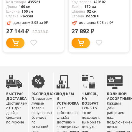
Код товара
435561
Код товара
420302
Длина
160 см
Длина
170 см
Ширина
100 см
Ширина
92 см
Страна
Россия
Страна
Россия
доставим 8.08
за 0
₽
доставим 8.08
за 0
₽
27 144
27 892
₽
₽
27 339
₽
БЫСТРАЯ
РАСПРОДАЖИ
ПОДЪЕМ
1 МЕСЯЦ
БОЛЬШОЙ
ДОСТАВКА
Предлагаем
И
НА
АССОРТИМЕ
Доставляем
лучшие
УСТАНОВКА
ВОЗВРАТ
Каждый
от 1 до 3
товары
У нас
Если что-
день
дней в
популярных
собственная
то не
работаем
среднем
брендов
служба
подойдет,
над
по Москве
по
доставки и
вы можете
подключение
отличной
проверенные
вернуть
новых
цене.
установщики.
или
поставщиков