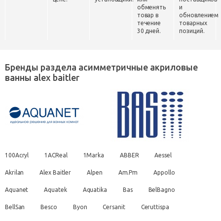
обменять
и
товар в
обновлением
течение
товарных
30 дней.
позиций.
Бренды раздела асимметричные акриловые
ванны alex baitler
100Acryl
1ACReal
1Marka
ABBER
Aessel
Akrilan
Alex Baitler
Alpen
Am.Pm
Appollo
Aquanet
Aquatek
Aquatika
Bas
BelBagno
BellSan
Besco
Byon
Cersanit
Ceruttispa