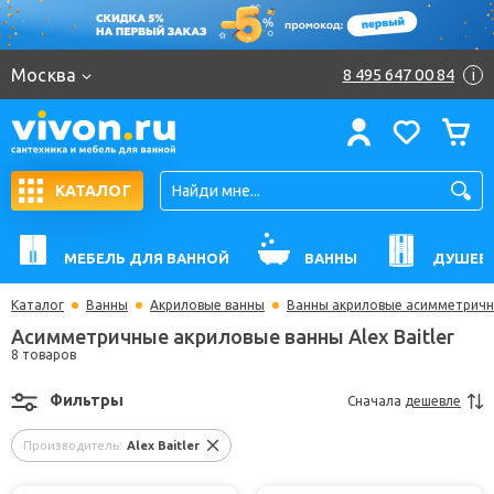
Москва
8 495 647 00 84
i
КАТАЛОГ
МЕБЕЛЬ ДЛЯ ВАННОЙ
ВАННЫ
ДУШЕВ
Каталог
Ванны
Акриловые ванны
Ванны акриловые асимметрич
Асимметричные акриловые ванны Alex Baitler
8 товаров
Фильтры
Сначала
дешевле
Производитель:
Alex Baitler