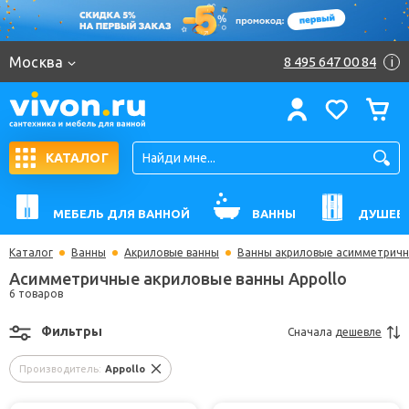
Москва
8 495 647 00 84
i
КАТАЛОГ
МЕБЕЛЬ ДЛЯ ВАННОЙ
ВАННЫ
ДУШЕВ
Каталог
Ванны
Акриловые ванны
Ванны акриловые асимметрич
Асимметричные акриловые ванны Appollo
6 товаров
Фильтры
Сначала
дешевле
Производитель:
Appollo