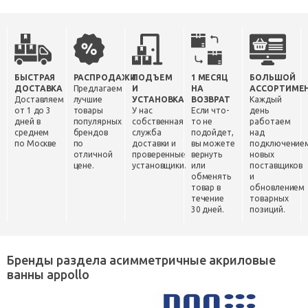
БЫСТРАЯ
РАСПРОДАЖИ
ПОДЪЕМ
1 МЕСЯЦ
БОЛЬШОЙ
ДОСТАВКА
Предлагаем
И
НА
АССОРТИМЕ
Доставляем
лучшие
УСТАНОВКА
ВОЗВРАТ
Каждый
от 1 до 3
товары
У нас
Если что-
день
дней в
популярных
собственная
то не
работаем
среднем
брендов
служба
подойдет,
над
по Москве
по
доставки и
вы можете
подключение
отличной
проверенные
вернуть
новых
цене.
установщики.
или
поставщиков
обменять
и
товар в
обновлением
течение
товарных
30 дней.
позиций.
Бренды раздела асимметричные акриловые
ванны appollo