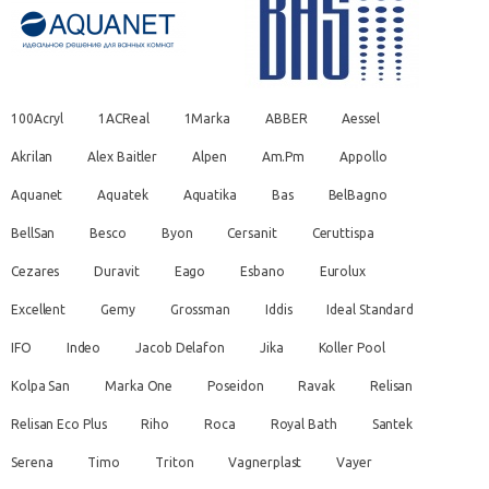
100Acryl
1ACReal
1Marka
ABBER
Aessel
Akrilan
Alex Baitler
Alpen
Am.Pm
Appollo
Aquanet
Aquatek
Aquatika
Bas
BelBagno
BellSan
Besco
Byon
Cersanit
Ceruttispa
Cezares
Duravit
Eago
Esbano
Eurolux
Excellent
Gemy
Grossman
Iddis
Ideal Standard
IFO
Indeo
Jacob Delafon
Jika
Koller Pool
Kolpa San
Marka One
Poseidon
Ravak
Relisan
Relisan Eco Plus
Riho
Roca
Royal Bath
Santek
Serena
Timo
Triton
Vagnerplast
Vayer