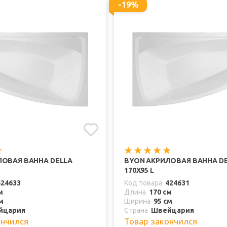
-19%
ЛОВАЯ ВАННА DELLA
BYON АКРИЛОВАЯ ВАННА D
170Х95 L
424633
Код товара
424631
м
Длина
170 см
м
Ширина
95 см
йцария
Страна
Швейцария
ончился
Товар закончился