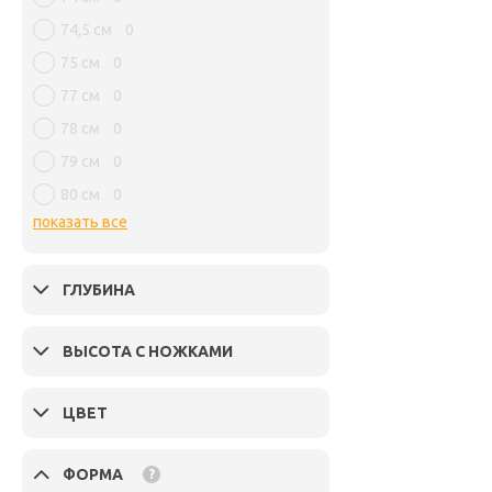
74,5 см
0
75 см
0
77 см
0
78 см
0
79 см
0
80 см
0
показать все
ГЛУБИНА
ВЫСОТА С НОЖКАМИ
ЦВЕТ
ФОРМА
?