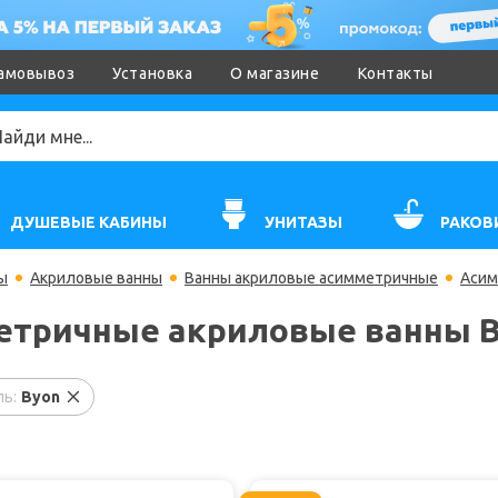
амовывоз
Установка
О магазине
Контакты
ДУШЕВЫЕ КАБИНЫ
УНИТАЗЫ
РАКОВ
ы
Акриловые ванны
Ванны акриловые асимметричные
Асим
тричные акриловые ванны 
ь:
Byon