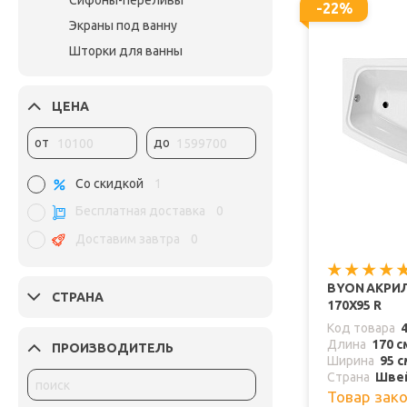
Сифоны-переливы
-22%
Экраны под ванну
Шторки для ванны
ЦЕНА
от
до
Со скидкой
1
Бесплатная доставка
0
Доставим завтра
0
BYON АКРИ
СТРАНА
170Х95 R
Код товара
Длина
170 с
ПРОИЗВОДИТЕЛЬ
Ширина
95 с
Страна
Шве
Товар зак