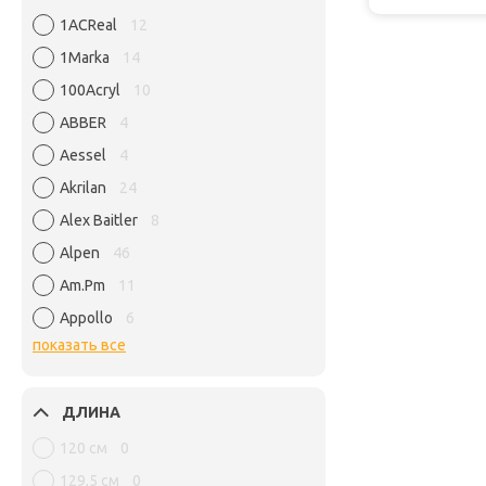
1ACReal
12
1Marka
14
100Acryl
10
ABBER
4
Aessel
4
Akrilan
24
Alex Baitler
8
Alpen
46
Am.Pm
11
Appollo
6
показать все
ДЛИНА
120 см
0
129,5 см
0