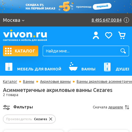
Москва
8 495 647 00 84
i
КАТАЛОГ
МЕБЕЛЬ ДЛЯ ВАННОЙ
ВАННЫ
ДУШЕВ
Каталог
Ванны
Акриловые ванны
Ванны акриловые асимметрич
Асимметричные акриловые ванны Cezares
2 товара
Фильтры
Сначала
дешевле
Производитель:
Cezares