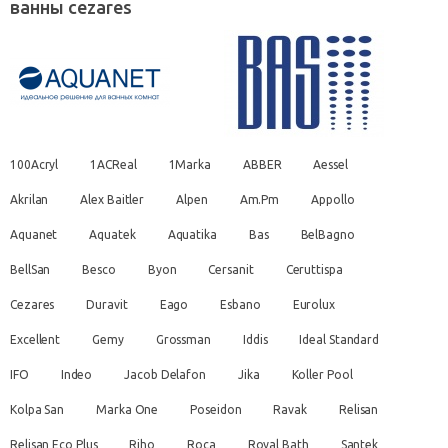
ванны cezares
100Acryl
1ACReal
1Marka
ABBER
Aessel
Akrilan
Alex Baitler
Alpen
Am.Pm
Appollo
Aquanet
Aquatek
Aquatika
Bas
BelBagno
BellSan
Besco
Byon
Cersanit
Ceruttispa
Cezares
Duravit
Eago
Esbano
Eurolux
Excellent
Gemy
Grossman
Iddis
Ideal Standard
IFO
Indeo
Jacob Delafon
Jika
Koller Pool
Kolpa San
Marka One
Poseidon
Ravak
Relisan
Relisan Eco Plus
Riho
Roca
Royal Bath
Santek