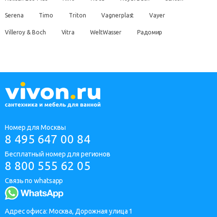
Serena
Timo
Triton
Vagnerplast
Vayer
Villeroy & Boch
Vitra
WeltWasser
Радомир
Номер для Москвы
8 495 647 00 84
Бесплатный номер для регионов
8 800 555 62 05
Связь по whatsapp
Адрес офиса: Москва, Дорожная улица 1