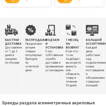
БЫСТРАЯ
РАСПРОДАЖИ
ПОДЪЕМ
1 МЕСЯЦ
БОЛЬШОЙ
ДОСТАВКА
Предлагаем
И
НА
АССОРТИМЕ
Доставляем
лучшие
УСТАНОВКА
ВОЗВРАТ
Каждый
от 1 до 3
товары
У нас
Если что-
день
дней в
популярных
собственная
то не
работаем
среднем
брендов
служба
подойдет,
над
по Москве
по
доставки и
вы можете
подключение
отличной
проверенные
вернуть
новых
цене.
установщики.
или
поставщиков
обменять
и
товар в
обновлением
течение
товарных
30 дней.
позиций.
Бренды раздела асимметричные акриловые