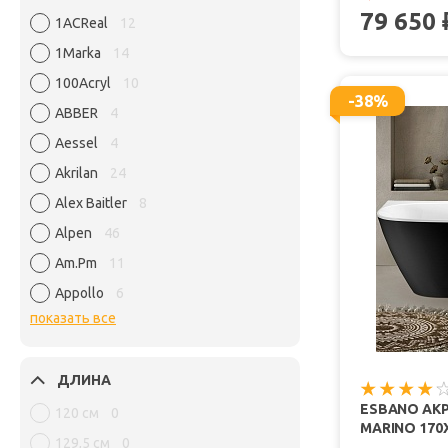
79 650
1ACReal
12
1Marka
14
100Acryl
10
-38%
ABBER
4
Aessel
4
Akrilan
24
Alex Baitler
8
Alpen
46
Am.Pm
11
Appollo
6
показать все
ДЛИНА
ESBANO АК
120 см
0
MARINO 170
129,5 см
0