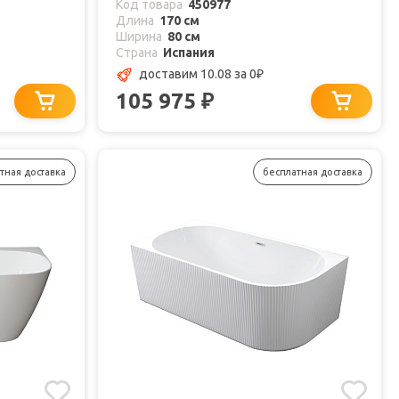
Код товара
450977
Длина
170 см
Ширина
80 см
Страна
Испания
доставим 10.08
за 0
₽
105 975
₽
тная доставка
бесплатная доставка