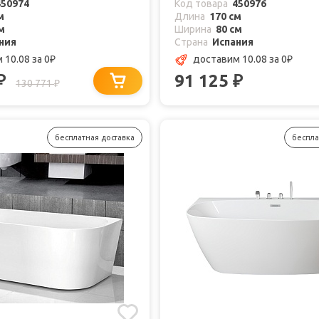
450974
Код товара
450976
м
Длина
170 см
м
Ширина
80 см
ния
Страна
Испания
 10.08
за 0
доставим 10.08
за 0
₽
₽
91 125
₽
₽
130 771
₽
бесплатная доставка
беспла