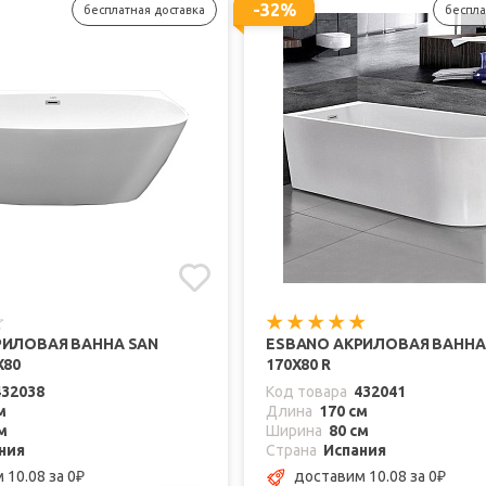
-32%
бесплатная доставка
беспла
РИЛОВАЯ ВАННА SAN
ESBANO АКРИЛОВАЯ ВАННА 
X80
170X80 R
432038
Код товара
432041
м
Длина
170 см
м
Ширина
80 см
ния
Страна
Испания
 10.08
за 0
доставим 10.08
за 0
₽
₽