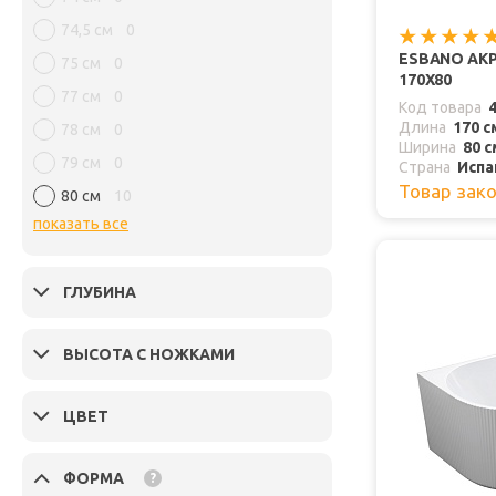
74,5 см
0
ESBANO АКР
75 см
0
170X80
77 см
0
Код товара
Длина
170 с
78 см
0
Ширина
80 с
79 см
0
Страна
Испа
Товар зак
80 см
10
показать все
ГЛУБИНА
ВЫСОТА С НОЖКАМИ
ЦВЕТ
ФОРМА
?