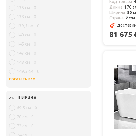
Код товара
Длина
170 с
135 см
0
Ширина
80 с
138 см
0
Страна
Испа
доставим
139,5 см
0
81 675
140 см
0
145 см
0
147 см
0
148 см
0
149,5 см
0
показать все
ШИРИНА
69,5 см
0
70 см
0
72 см
0
74 см
0