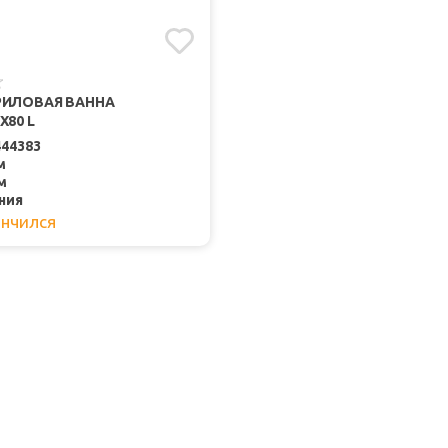
РИЛОВАЯ ВАННА
X80 L
444383
м
м
ния
ончился