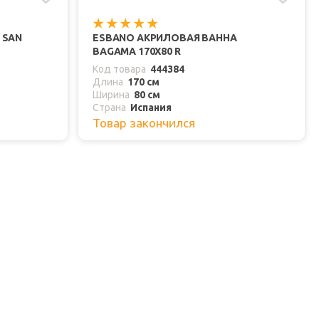
 SAN
ESBANO АКРИЛОВАЯ ВАННА
BAGAMA 170X80 R
Код товара
444384
Длина
170 см
Ширина
80 см
Страна
Испания
Товар закончился