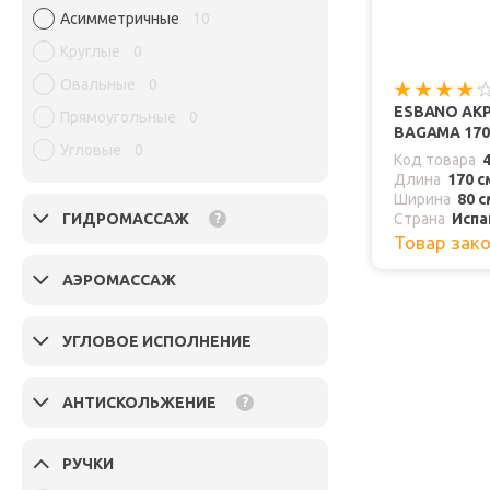
Асимметричные
10
Круглые
0
Овальные
0
ESBANO АК
Прямоугольные
0
BAGAMA 170
Угловые
0
Код товара
Длина
170 с
Ширина
80 с
ГИДРОМАССАЖ
Страна
Испа
?
Товар зак
АЭРОМАССАЖ
УГЛОВОЕ ИСПОЛНЕНИЕ
АНТИСКОЛЬЖЕНИЕ
?
РУЧКИ