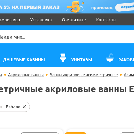
амовывоз
Установка
О магазине
Контакты
ДУШЕВЫЕ КАБИНЫ
УНИТАЗЫ
РАКОВ
ы
Акриловые ванны
Ванны акриловые асимметричные
Асим
тричные акриловые ванны E
ь:
Esbano