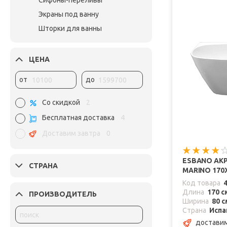
Сифоны-переливы
Экраны под ванну
Шторки для ванны
ЦЕНА
от
до
Со скидкой
2
Бесплатная доставка
4
Доставим завтра
0
ESBANO АК
СТРАНА
MARINO 170
Код товара
Длина
170 с
ПРОИЗВОДИТЕЛЬ
Ширина
80 с
Страна
Испа
доставим