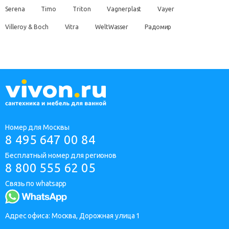
Serena
Timo
Triton
Vagnerplast
Vayer
Villeroy & Boch
Vitra
WeltWasser
Радомир
Номер для Москвы
8 495 647 00 84
Бесплатный номер для регионов
8 800 555 62 05
Связь по whatsapp
Адрес офиса: Москва, Дорожная улица 1