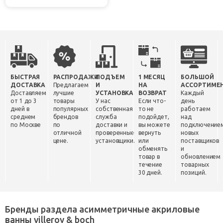
БЫСТРАЯ
РАСПРОДАЖИ
ПОДЪЕМ
1 МЕСЯЦ
БОЛЬШОЙ
ДОСТАВКА
Предлагаем
И
НА
АССОРТИМЕ
Доставляем
лучшие
УСТАНОВКА
ВОЗВРАТ
Каждый
от 1 до 3
товары
У нас
Если что-
день
дней в
популярных
собственная
то не
работаем
среднем
брендов
служба
подойдет,
над
по Москве
по
доставки и
вы можете
подключение
отличной
проверенные
вернуть
новых
цене.
установщики.
или
поставщиков
обменять
и
товар в
обновлением
течение
товарных
30 дней.
позиций.
Бренды раздела асимметричные акриловые
ванны villeroy & boch