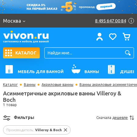
Москва
8 495 647 00 84
i
КАТАЛОГ
МЕБЕЛЬ ДЛЯ ВАННОЙ
ВАННЫ
ДУШЕВ
Каталог
Ванны
Акриловые ванны
Ванны акриловые асимметрич
Асимметричные акриловые ванны Villeroy &
Boch
1 товар
Фильтры
Сначала
дешевле
Производитель:
Villeroy & Boch