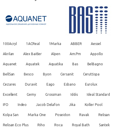
100Acryl
1ACReal
1Marka
ABBER
Aessel
Akrilan
Alex Baitler
Alpen
Am.Pm
Appollo
Aquanet
Aquatek
Aquatika
Bas
BelBagno
BellSan
Besco
Byon
Cersanit
Ceruttispa
Cezares
Duravit
Eago
Esbano
Eurolux
Excellent
Gemy
Grossman
Iddis
Ideal Standard
IFO
Indeo
Jacob Delafon
Jika
Koller Pool
Kolpa San
Marka One
Poseidon
Ravak
Relisan
Relisan Eco Plus
Riho
Roca
Royal Bath
Santek