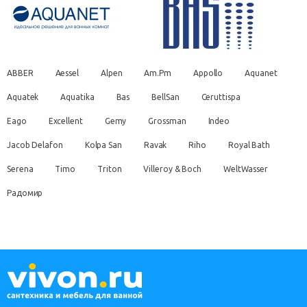
ABBER
Aessel
Alpen
Am.Pm
Appollo
Aquanet
Aquatek
Aquatika
Bas
BellSan
Ceruttispa
Eago
Excellent
Gemy
Grossman
Indeo
Jacob Delafon
Kolpa San
Ravak
Riho
Royal Bath
Serena
Timo
Triton
Villeroy & Boch
WeltWasser
Радомир