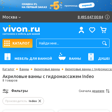
Москва
8 495 647 00 84
i
КАТАЛОГ
МЕБЕЛЬ ДЛЯ ВАННОЙ
ВАННЫ
ДУШЕВ
Каталог
Ванны
Акриловые ванны
Акриловые ванны с гидромасс
Акриловые ванны с гидромассажем Indeo
8 товаров
Фильтры
Сначала
дешевле
Производитель:
Indeo