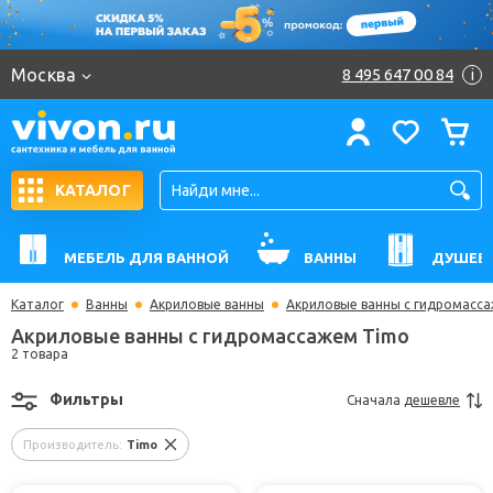
Москва
8 495 647 00 84
i
КАТАЛОГ
МЕБЕЛЬ ДЛЯ ВАННОЙ
ВАННЫ
ДУШЕВ
Каталог
Ванны
Акриловые ванны
Акриловые ванны с гидромасс
Акриловые ванны с гидромассажем Timo
2 товара
Фильтры
Сначала
дешевле
Производитель:
Timo