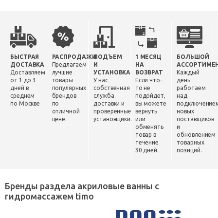
БЫСТРАЯ
РАСПРОДАЖИ
ПОДЪЕМ
1 МЕСЯЦ
БОЛЬШОЙ
ДОСТАВКА
Предлагаем
И
НА
АССОРТИМЕ
Доставляем
лучшие
УСТАНОВКА
ВОЗВРАТ
Каждый
от 1 до 3
товары
У нас
Если что-
день
дней в
популярных
собственная
то не
работаем
среднем
брендов
служба
подойдет,
над
по Москве
по
доставки и
вы можете
подключение
отличной
проверенные
вернуть
новых
цене.
установщики.
или
поставщиков
обменять
и
товар в
обновлением
течение
товарных
30 дней.
позиций.
Бренды раздела акриловые ванны с
гидромассажем timo