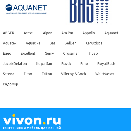
ABBER
Aessel
Alpen
Am.Pm
Appollo
Aquanet
Aquatek
Aquatika
Bas
BellSan
Ceruttispa
Eago
Excellent
Gemy
Grossman
Indeo
Jacob Delafon
Kolpa San
Ravak
Riho
Royal Bath
Serena
Timo
Triton
Villeroy & Boch
WeltWasser
Радомир