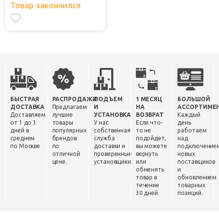
Товар закончился
БЫСТРАЯ
РАСПРОДАЖИ
ПОДЪЕМ
1 МЕСЯЦ
БОЛЬШОЙ
ДОСТАВКА
Предлагаем
И
НА
АССОРТИМЕ
Доставляем
лучшие
УСТАНОВКА
ВОЗВРАТ
Каждый
от 1 до 3
товары
У нас
Если что-
день
дней в
популярных
собственная
то не
работаем
среднем
брендов
служба
подойдет,
над
по Москве
по
доставки и
вы можете
подключение
отличной
проверенные
вернуть
новых
цене.
установщики.
или
поставщиков
обменять
и
товар в
обновлением
течение
товарных
30 дней.
позиций.