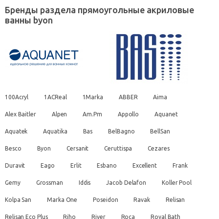
Бренды раздела прямоугольные акриловые
ванны byon
100Acryl
1ACReal
1Marka
ABBER
Aima
Alex Baitler
Alpen
Am.Pm
Appollo
Aquanet
Aquatek
Aquatika
Bas
BelBagno
BellSan
Besco
Byon
Cersanit
Ceruttispa
Cezares
Duravit
Eago
Erlit
Esbano
Excellent
Frank
Gemy
Grossman
Iddis
Jacob Delafon
Koller Pool
Kolpa San
Marka One
Poseidon
Ravak
Relisan
Relisan Eco Plus
Riho
River
Roca
Royal Bath