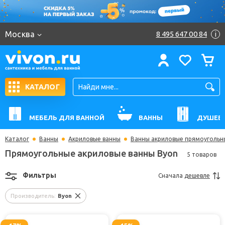
Москва
8 495 647 00 84
i
КАТАЛОГ
МЕБЕЛЬ ДЛЯ ВАННОЙ
ВАННЫ
ДУШЕВ
Каталог
Ванны
Акриловые ванны
Ванны акриловые прямоугольн
Прямоугольные акриловые ванны Byon
5 товаров
Фильтры
Сначала
дешевле
Производитель:
Byon