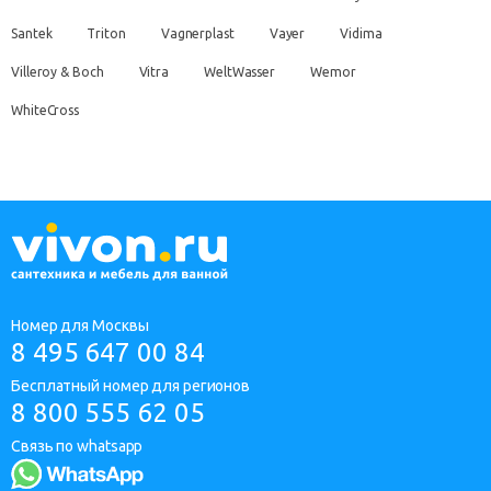
Santek
Triton
Vagnerplast
Vayer
Vidima
Villeroy & Boch
Vitra
WeltWasser
Wemor
WhiteCross
Номер для Москвы
8 495 647 00 84
Бесплатный номер для регионов
8 800 555 62 05
Связь по whatsapp