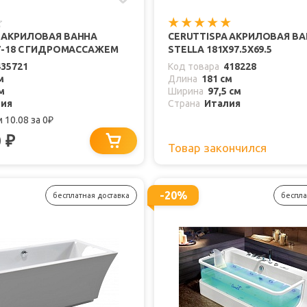
A АКРИЛОВАЯ ВАННА
CERUTTISPA АКРИЛОВАЯ В
77-18 С ГИДРОМАССАЖЕМ
STELLA 181Х97.5Х69.5
435721
Код товара
418228
м
Длина
181 см
м
Ширина
97,5 см
лия
Страна
Италия
 10.08
за 0
₽
0
₽
Товар закончился
-20%
бесплатная доставка
беспла