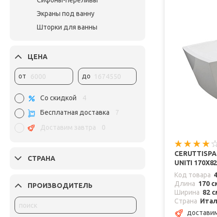
Сифоны-переливы
Экраны под ванну
Шторки для ванны
ЦЕНА
от
до
Со скидкой
4
Бесплатная доставка
7
Доставим завтра
0
CERUTTISP
СТРАНА
UNITI 170X8
Код товара
Длина
170 с
ПРОИЗВОДИТЕЛЬ
Ширина
82 с
Страна
Ита
доставим