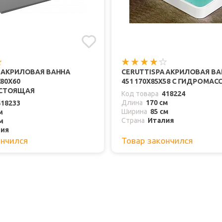
A АКРИЛОВАЯ ВАННА
CERUTTISPA АКРИЛОВАЯ ВА
X80X60
451 170Х85Х58 С ГИДРОМА
СТОЯЩАЯ
Код товара
418224
Длина
170 см
418233
Ширина
85 см
м
Страна
Италия
м
лия
ончился
Товар закончился