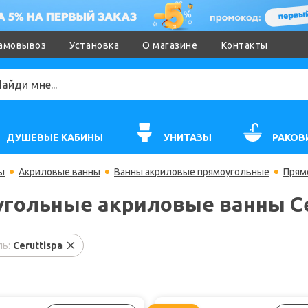
амовывоз
Установка
О магазине
Контакты
ДУШЕВЫЕ КАБИНЫ
УНИТАЗЫ
РАКОВ
ы
Акриловые ванны
Ванны акриловые прямоугольные
Прям
гольные акриловые ванны Ce
ь:
Ceruttispa