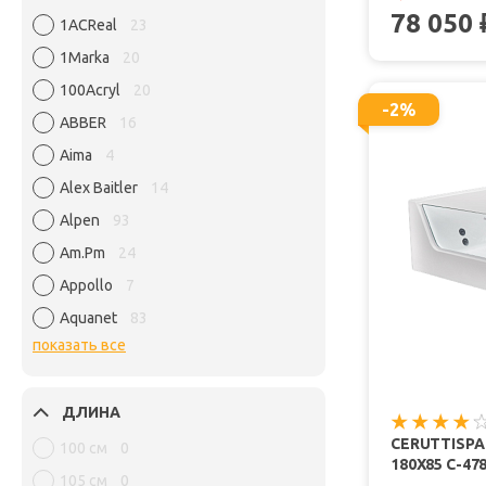
78 050
1ACReal
23
1Marka
20
100Acryl
20
-2%
ABBER
16
Aima
4
Alex Baitler
14
Alpen
93
Am.Pm
24
Appollo
7
Aquanet
83
показать все
ДЛИНА
CERUTTISP
100 см
0
180X85 C-4
105 см
0