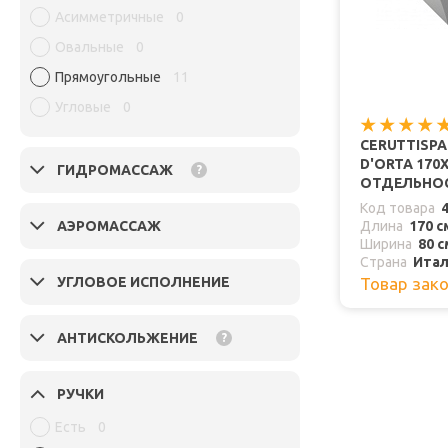
Асимметричные
0
Овальные
0
Прямоугольные
11
Угловые
0
CERUTTISP
D'ORTA 170
ГИДРОМАССАЖ
?
ОТДЕЛЬНО
Код товара
АЭРОМАССАЖ
Длина
170 с
Ширина
80 с
Страна
Ита
УГЛОВОЕ ИСПОЛНЕНИЕ
Товар зак
АНТИСКОЛЬЖЕНИЕ
?
РУЧКИ
Есть
0