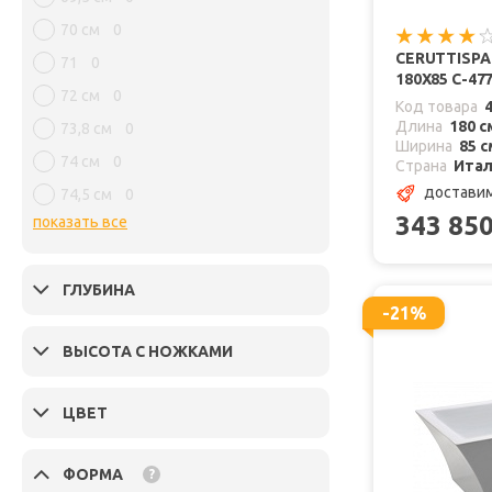
70 см
0
CERUTTISP
71
0
180X85 C-4
72 см
0
Код товара
Длина
180 с
73,8 см
0
Ширина
85 с
74 см
0
Страна
Ита
доставим
74,5 см
0
343 85
показать все
ГЛУБИНА
-21%
ВЫСОТА С НОЖКАМИ
ЦВЕТ
ФОРМА
?