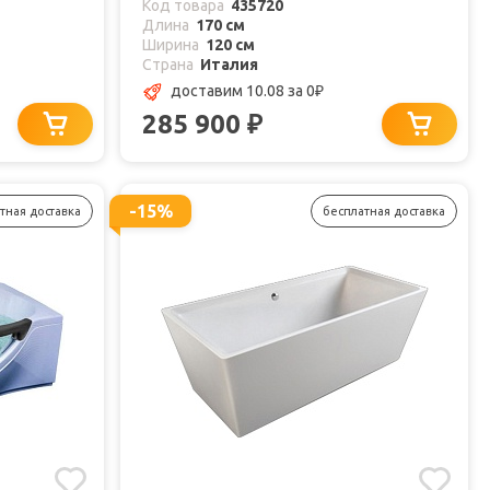
Код товара
435720
Длина
170 см
Ширина
120 см
Страна
Италия
доставим 10.08
за 0
₽
285 900
₽
-15%
тная доставка
бесплатная доставка