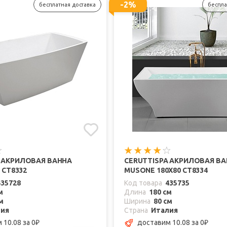
-2%
бесплатная доставка
беспла
A АКРИЛОВАЯ ВАННА
CERUTTISPA АКРИЛОВАЯ В
2 CT8332
MUSONE 180X80 CT8334
435728
Код товара
435735
м
Длина
180 см
м
Ширина
80 см
лия
Страна
Италия
 10.08
за 0
доставим 10.08
за 0
₽
₽