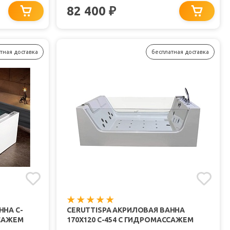
82 400
₽
тная доставка
бесплатная доставка
ННА C-
CERUTTISPA АКРИЛОВАЯ ВАННА
ССАЖЕМ
170X120 C-454 С ГИДРОМАССАЖЕМ