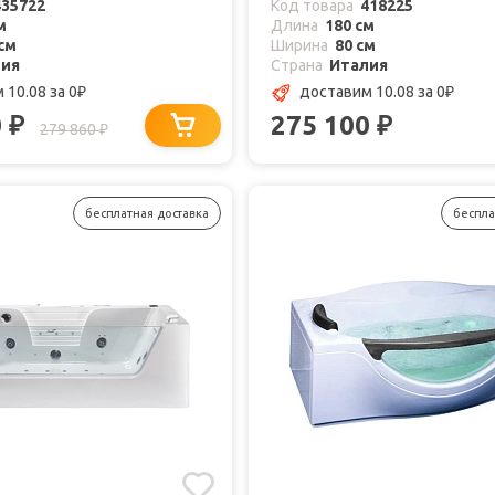
435722
Код товара
418225
м
Длина
180 см
см
Ширина
80 см
лия
Страна
Италия
 10.08
за 0
доставим 10.08
за 0
₽
₽
0
275 100
₽
₽
279 860
₽
бесплатная доставка
беспла