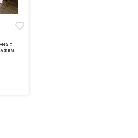
ННА C-
ССАЖЕМ