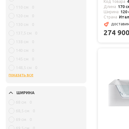
Код товара
Длина
170 с
110 см
0
Ширина
120 
120 см
0
Страна
Ита
доставим
130 см
0
274 90
137,5 см
0
138 см
0
140 см
0
145 см
0
148,5 см
0
показать все
ШИРИНА
68 см
0
68,5 см
0
69 см
0
69,5 см
0