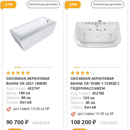
-37%
-39%
бесплатная доставка
бесплатная доставка
GROSSMAN АКРИЛОВАЯ
GROSSMAN АКРИЛОВАЯ
ВАННА GR-2021 180X80
ВАННА GR-15085-1 150X85 С
Код товара
432747
ГИДРОМАССАЖЕМ
Длина
180 см
Код товара
432783
Ширина
80 см
Длина
150 см
Страна
Китай
Ширина
85 см
Страна
Китай
доставим 10.08
за 0
₽
доставим 10.08
за 0
₽
90 700
108 200
₽
₽
144 526
178 200
₽
₽