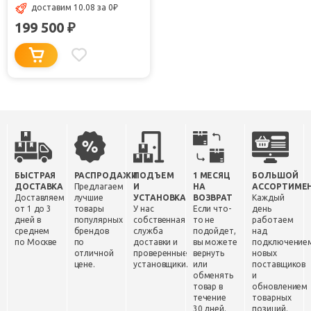
доставим 10.08
за 0
₽
199 500
₽
БЫСТРАЯ
РАСПРОДАЖИ
ПОДЪЕМ
1 МЕСЯЦ
БОЛЬШОЙ
ДОСТАВКА
Предлагаем
И
НА
АССОРТИМЕ
Доставляем
лучшие
УСТАНОВКА
ВОЗВРАТ
Каждый
от 1 до 3
товары
У нас
Если что-
день
дней в
популярных
собственная
то не
работаем
среднем
брендов
служба
подойдет,
над
по Москве
по
доставки и
вы можете
подключение
отличной
проверенные
вернуть
новых
цене.
установщики.
или
поставщиков
обменять
и
товар в
обновлением
течение
товарных
30 дней.
позиций.