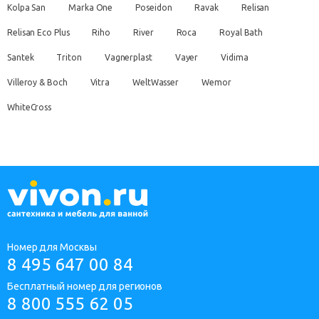
Kolpa San
Marka One
Poseidon
Ravak
Relisan
Relisan Eco Plus
Riho
River
Roca
Royal Bath
Santek
Triton
Vagnerplast
Vayer
Vidima
Villeroy & Boch
Vitra
WeltWasser
Wemor
WhiteCross
Номер для Москвы
8 495 647 00 84
Бесплатный номер для регионов
8 800 555 62 05