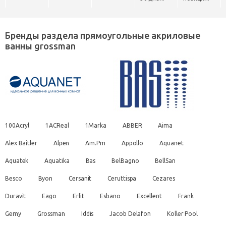
Бренды раздела прямоугольные акриловые
ванны grossman
100Acryl
1ACReal
1Marka
ABBER
Aima
Alex Baitler
Alpen
Am.Pm
Appollo
Aquanet
Aquatek
Aquatika
Bas
BelBagno
BellSan
Besco
Byon
Cersanit
Ceruttispa
Cezares
Duravit
Eago
Erlit
Esbano
Excellent
Frank
Gemy
Grossman
Iddis
Jacob Delafon
Koller Pool