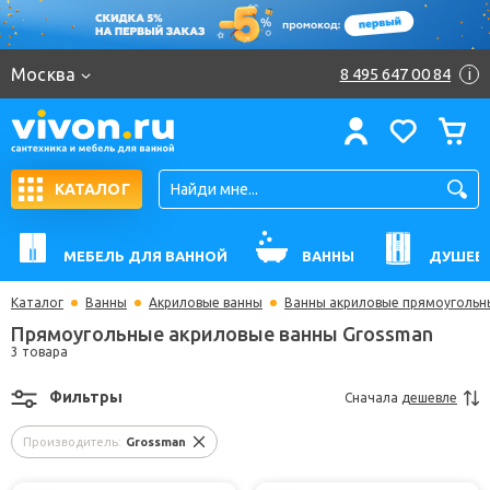
Москва
8 495 647 00 84
i
КАТАЛОГ
МЕБЕЛЬ ДЛЯ ВАННОЙ
ВАННЫ
ДУШЕВ
Каталог
Ванны
Акриловые ванны
Ванны акриловые прямоугольн
Прямоугольные акриловые ванны Grossman
3 товара
Фильтры
Сначала
дешевле
Производитель:
Grossman