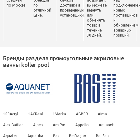
среднем
брендов
служба
подойдет,
над
по Москве
по
доставки и
вы можете
подключение
отличной
проверенные
вернуть
новых
цене.
установщики.
или
поставщиков
обменять
и
товар в
обновлением
течение
товарных
30 дней.
позиций.
Бренды раздела прямоугольные акриловые
ванны koller pool
100Acryl
1ACReal
1Marka
ABBER
Aima
Alex Baitler
Alpen
Am.Pm
Appollo
Aquanet
Aquatek
Aquatika
Bas
BelBagno
BellSan