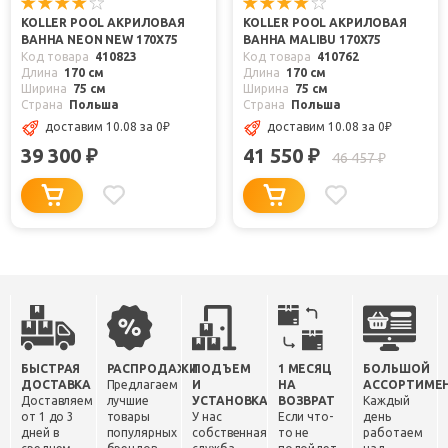
KOLLER POOL АКРИЛОВАЯ
KOLLER POOL АКРИЛОВАЯ
ВАННА NEON NEW 170X75
ВАННА MALIBU 170Х75
Код товара
410823
Код товара
410762
Длина
170 см
Длина
170 см
Ширина
75 см
Ширина
75 см
Страна
Польша
Страна
Польша
доставим 10.08
за 0
₽
доставим 10.08
за 0
₽
39 300
41 550
₽
₽
46 457
₽
БЫСТРАЯ
РАСПРОДАЖИ
ПОДЪЕМ
1 МЕСЯЦ
БОЛЬШОЙ
ДОСТАВКА
Предлагаем
И
НА
АССОРТИМЕ
Доставляем
лучшие
УСТАНОВКА
ВОЗВРАТ
Каждый
от 1 до 3
товары
У нас
Если что-
день
дней в
популярных
собственная
то не
работаем