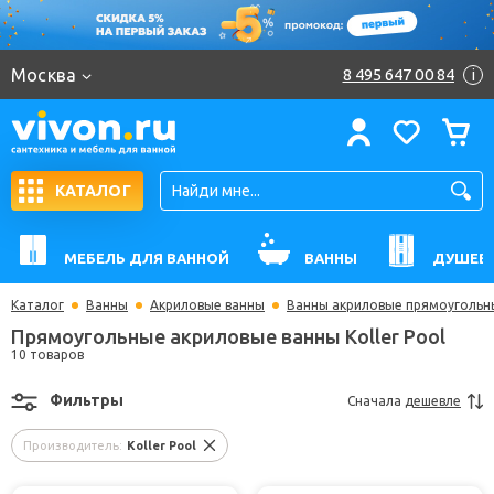
Москва
8 495 647 00 84
i
КАТАЛОГ
МЕБЕЛЬ ДЛЯ ВАННОЙ
ВАННЫ
ДУШЕВ
Каталог
Ванны
Акриловые ванны
Ванны акриловые прямоугольн
Прямоугольные акриловые ванны Koller Pool
10 товаров
Фильтры
Сначала
дешевле
Производитель:
Koller Pool