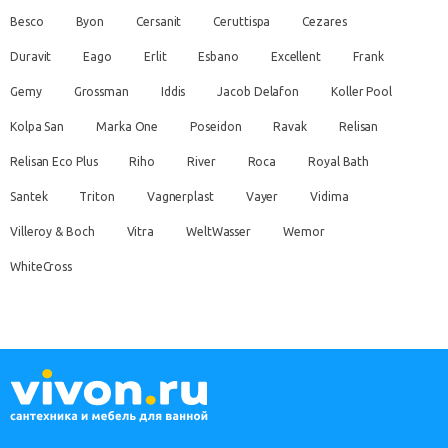
Besco
Byon
Cersanit
Ceruttispa
Cezares
Duravit
Eago
Erlit
Esbano
Excellent
Frank
Gemy
Grossman
Iddis
Jacob Delafon
Koller Pool
Kolpa San
Marka One
Poseidon
Ravak
Relisan
Relisan Eco Plus
Riho
River
Roca
Royal Bath
Santek
Triton
Vagnerplast
Vayer
Vidima
Villeroy & Boch
Vitra
WeltWasser
Wemor
WhiteCross