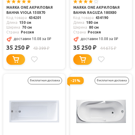
MARKA ONE АКРИЛОВАЯ
MARKA ONE АКРИЛОВАЯ
ВАННА VIOLA 150X70
ВАННА RAGUZA 180X80
Код товара
434201
Код товара
434190
Длина
150 см
Длина
180 см
Ширина
70 см
Ширина
80 см
Страна
Россия
Страна
Россия
доставим 10.08
за 0
₽
доставим 10.08
за 0
₽
35 250
35 250
₽
₽
43 399
44 675
₽
₽
-21%
бесплатная доставка
бесплатная доставка