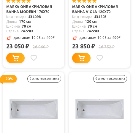
MARKA ONE АКРИЛОВАЯ
MARKA ONE АКРИЛОВАЯ
ВАННА MODERN 170X70
ВАННА VIOLA 120X70
Код товара
434098
Код товара
434203
Длина
170 см
Длина
120 см
Ширина
70 см
Ширина
70 см
Страна
Россия
Страна
Россия
доставим 10.08
за 400
₽
доставим 10.08
за 400
₽
23 050
23 850
₽
₽
26 960
26 752
₽
₽
-20%
бесплатная доставка
бесплатная доставка