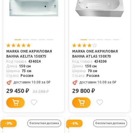
MARKA ONE АКРИЛОВАЯ
MARKA ONE АКРИЛОВАЯ
ВАННА AELITA 150X75
ВАННА ATLAS 150X70
Код товара
434024
Код товара
434206
Длина
150 см
Длина
150 см
Ширина
75 см
Ширина
70 см
Страна
Россия
Страна
Россия
доставим 10.08
за 0
₽
доставим 10.08
за 0
₽
29 450
29 800
₽
₽
33 288
₽
-9%
-6%
бесплатная доставка
бесплатная доставка