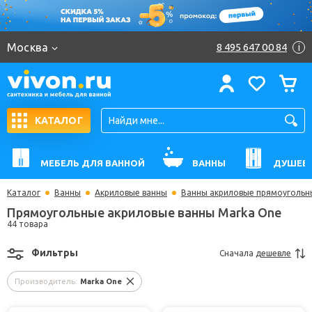
Москва
8 495 647 00 84
i
КАТАЛОГ
МЕБЕЛЬ ДЛЯ ВАННОЙ
ВАННЫ
ДУШЕВ
Каталог
Ванны
Акриловые ванны
Ванны акриловые прямоугольн
Прямоугольные акриловые ванны Marka One
44 товара
Фильтры
Сначала
дешевле
Производитель:
Marka One