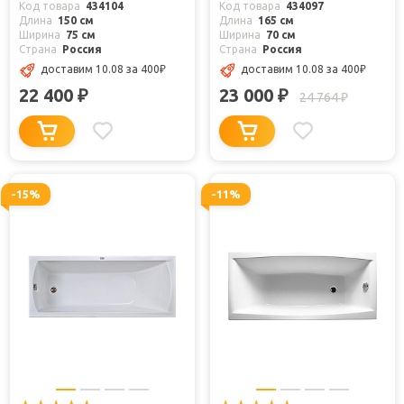
Код товара
434104
Код товара
434097
Длина
150 см
Длина
165 см
Ширина
75 см
Ширина
70 см
Страна
Россия
Страна
Россия
доставим 10.08
за 400
₽
доставим 10.08
за 400
₽
22 400
23 000
₽
₽
24 764
₽
-15%
-11%