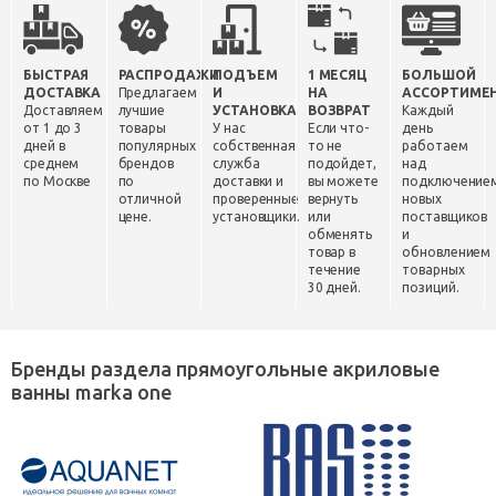
БЫСТРАЯ
РАСПРОДАЖИ
ПОДЪЕМ
1 МЕСЯЦ
БОЛЬШОЙ
ДОСТАВКА
Предлагаем
И
НА
АССОРТИМЕ
Доставляем
лучшие
УСТАНОВКА
ВОЗВРАТ
Каждый
от 1 до 3
товары
У нас
Если что-
день
дней в
популярных
собственная
то не
работаем
среднем
брендов
служба
подойдет,
над
по Москве
по
доставки и
вы можете
подключение
отличной
проверенные
вернуть
новых
цене.
установщики.
или
поставщиков
обменять
и
товар в
обновлением
течение
товарных
30 дней.
позиций.
Бренды раздела прямоугольные акриловые
ванны marka one