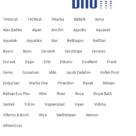
100Acryl
1ACReal
1Marka
ABBER
Aima
Alex Baitler
Alpen
Am.Pm
Appollo
Aquanet
Aquatek
Aquatika
Bas
BelBagno
BellSan
Besco
Byon
Cersanit
Ceruttispa
Cezares
Duravit
Eago
Erlit
Esbano
Excellent
Frank
Gemy
Grossman
Iddis
Jacob Delafon
Koller Pool
Kolpa San
Marka One
Poseidon
Ravak
Relisan
Relisan Eco Plus
Riho
River
Roca
Royal Bath
Santek
Triton
Vagnerplast
Vayer
Vidima
Villeroy & Boch
Vitra
WeltWasser
Wemor
WhiteCross