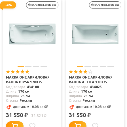
-4%
бесплатная доставка
бесплатная доставка
MARKA ONE АКРИЛОВАЯ
MARKA ONE АКРИЛОВАЯ
ВАННА DIPSA 170X75
ВАННА AELITA 170X75
Код товара
434108
Код товара
434025
Длина
170 см
Длина
170 см
Ширина
75 см
Ширина
75 см
Страна
Россия
Страна
Россия
доставим 10.08
за 0
₽
доставим 10.08
за 0
₽
31 550
31 550
₽
₽
32 821
₽