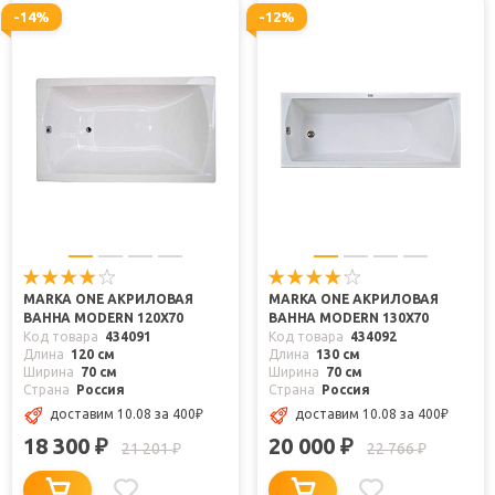
-14%
-12%
MARKA ONE АКРИЛОВАЯ
MARKA ONE АКРИЛОВАЯ
ВАННА MODERN 120X70
ВАННА MODERN 130X70
Код товара
434091
Код товара
434092
Длина
120 см
Длина
130 см
Ширина
70 см
Ширина
70 см
Страна
Россия
Страна
Россия
доставим 10.08
за 400
₽
доставим 10.08
за 400
₽
18 300
20 000
₽
₽
21 201
22 766
₽
₽