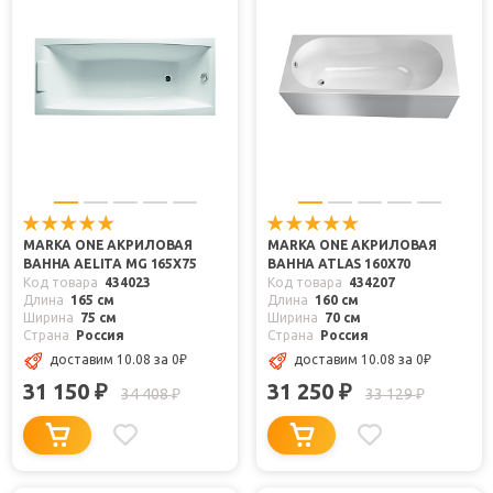
MARKA ONE АКРИЛОВАЯ
MARKA ONE АКРИЛОВАЯ
ВАННА AELITA MG 165X75
ВАННА ATLAS 160X70
Код товара
434023
Код товара
434207
Длина
165 см
Длина
160 см
Ширина
75 см
Ширина
70 см
Страна
Россия
Страна
Россия
доставим 10.08
за 0
₽
доставим 10.08
за 0
₽
31 150
31 250
₽
₽
34 408
33 129
₽
₽