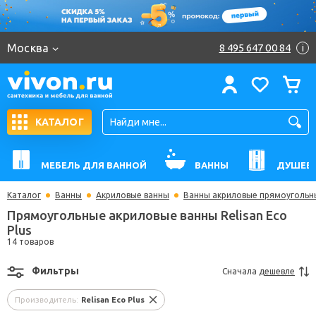
Москва
8 495 647 00 84
i
КАТАЛОГ
МЕБЕЛЬ ДЛЯ ВАННОЙ
ВАННЫ
ДУШЕВ
Каталог
Ванны
Акриловые ванны
Ванны акриловые прямоугольн
Прямоугольные акриловые ванны Relisan Eco
Plus
14 товаров
Фильтры
Сначала
дешевле
Производитель:
Relisan Eco Plus