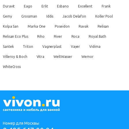
Duravit
Eago
Erlit
Esbano
Excellent
Frank
Gemy
Grossman
Iddis
Jacob Delafon
Koller Pool
Kolpa San
Marka One
Poseidon
Ravak
Relisan
Relisan Eco Plus
Riho
River
Roca
Royal Bath
Santek
Triton
Vagnerplast
Vayer
Vidima
Villeroy & Boch
Vitra
WeltWasser
Wemor
WhiteCross
Номер для Москвы