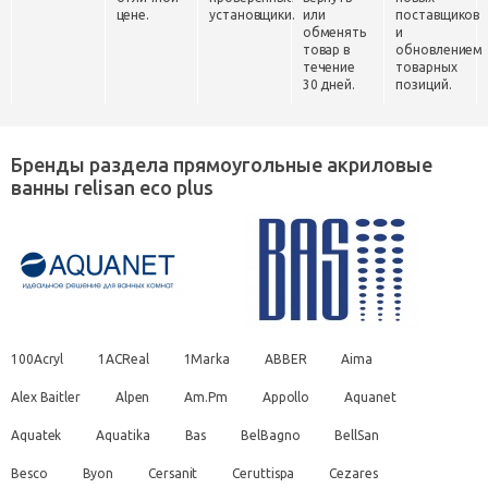
цене.
установщики.
или
поставщиков
обменять
и
товар в
обновлением
течение
товарных
30 дней.
позиций.
Бренды раздела прямоугольные акриловые
ванны relisan eco plus
100Acryl
1ACReal
1Marka
ABBER
Aima
Alex Baitler
Alpen
Am.Pm
Appollo
Aquanet
Aquatek
Aquatika
Bas
BelBagno
BellSan
Besco
Byon
Cersanit
Ceruttispa
Cezares