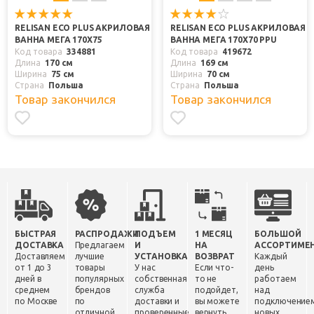
RELISAN ECO PLUS АКРИЛОВАЯ
RELISAN ECO PLUS АКРИЛОВАЯ
ВАННА МЕГА 170Х75
ВАННА МЕГА 170Х70 PPU
Код товара
334881
Код товара
419672
Длина
170 см
Длина
169 см
Ширина
75 см
Ширина
70 см
Страна
Польша
Страна
Польша
Товар закончился
Товар закончился
БЫСТРАЯ
РАСПРОДАЖИ
ПОДЪЕМ
1 МЕСЯЦ
БОЛЬШОЙ
ДОСТАВКА
Предлагаем
И
НА
АССОРТИМЕ
Доставляем
лучшие
УСТАНОВКА
ВОЗВРАТ
Каждый
от 1 до 3
товары
У нас
Если что-
день
дней в
популярных
собственная
то не
работаем
среднем
брендов
служба
подойдет,
над
по Москве
по
доставки и
вы можете
подключение
отличной
проверенные
вернуть
новых