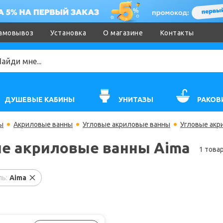
амовывоз
Установка
О магазине
Контакты
ДУШЕВЫЕ КАБИНЫ
УНИТАЗЫ
РАКОВ
ы
Акриловые ванны
Угловые акриловые ванны
Угловые акр
е акриловые ванны Aima
1 това
ь:
Aima