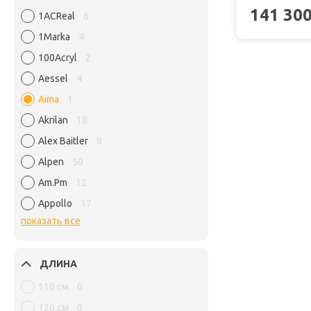
141 30
1ACReal
6
1Marka
4
100Acryl
2
Aessel
4
Aima
1
Akrilan
18
Alex Baitler
8
Alpen
50
Am.Pm
12
Appollo
17
показать все
ДЛИНА
110 см
0
120 см
0