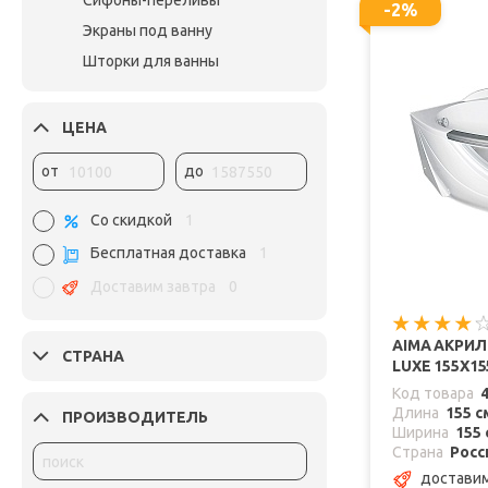
Сифоны-переливы
-2%
Экраны под ванну
Шторки для ванны
ЦЕНА
от
до
Со скидкой
1
Бесплатная доставка
1
Доставим завтра
0
AIMA АКРИ
СТРАНА
LUXE 155X15
Код товара
Длина
155 с
ПРОИЗВОДИТЕЛЬ
Ширина
155 
Страна
Росс
доставим