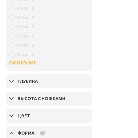
84 см
0
85 см
0
90 см
0
92 см
0
94 см
0
95 см
0
показать все
ГЛУБИНА
ВЫСОТА С НОЖКАМИ
ЦВЕТ
ФОРМА
?