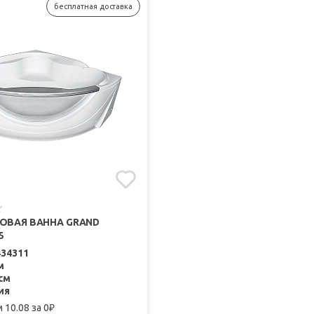
бесплатная доставка
ЛОВАЯ ВАННА GRAND
5
434311
м
см
ия
 10.08
за 0
₽