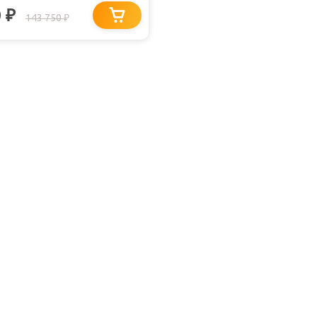
0
₽
143 750
₽