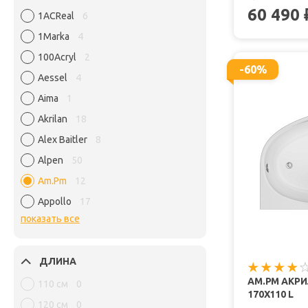
60 490
1ACReal
6
1Marka
4
100Acryl
2
-60%
Aessel
4
Aima
1
Akrilan
18
Alex Baitler
8
Alpen
50
Am.Pm
12
Appollo
17
показать все
ДЛИНА
AM.PM АКРИ
110 см
0
170Х110 L
120 см
0