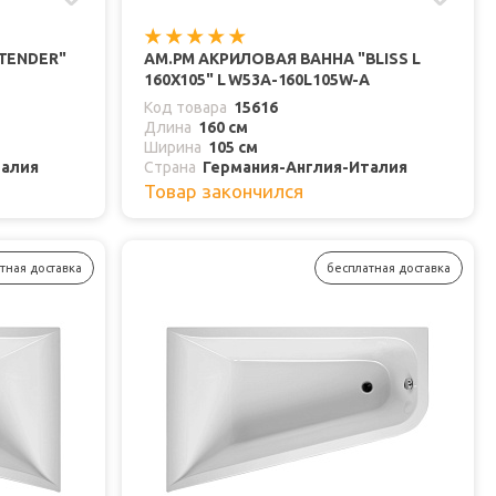
TENDER"
AM.PM АКРИЛОВАЯ ВАННА "BLISS L
160Х105" L W53A-160L105W-A
Код товара
15616
Длина
160 см
Ширина
105 см
талия
Страна
Германия-Англия-Италия
Товар закончился
тная доставка
бесплатная доставка