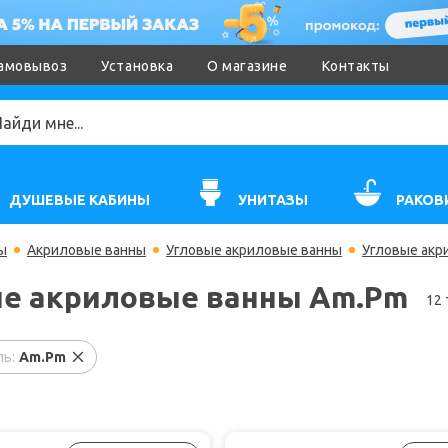
амовывоз
Установка
О магазине
Контакты
ДУШЕВЫЕ КАБИНЫ
УНИТАЗЫ
РАКОВ
ы
Акриловые ванны
Угловые акриловые ванны
Угловые акр
е акриловые ванны Am.Pm
12
ь:
Am.Pm