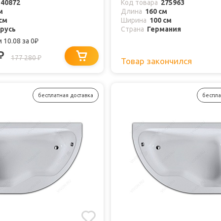
340872
Код товара
275963
м
Длина
160 см
см
Ширина
100 см
русь
Страна
Германия
 10.08
за 0
₽
₽
177 280
₽
Товар закончился
бесплатная доставка
беспла