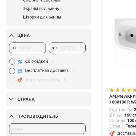
Сифоны-переливы
Экраны под ванну
Шторки для ванны
ЦЕНА
от
до
Со скидкой
3
Бесплатная доставка
4
Доставим завтра
0
AM.PM АКРИ
СТРАНА
160Х100 R W
Код товара
Длина
160 с
ПРОИЗВОДИТЕЛЬ
Ширина
100 
Страна
Герм
доставим