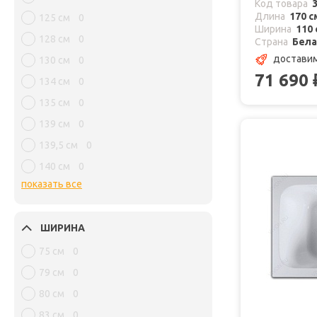
Код товара
Длина
170 с
125 см
0
Ширина
110 
128 см
0
Страна
Бела
доставим
130 см
0
71 690
134 см
0
135 см
0
139 см
0
139,5 см
0
140 см
0
показать все
ШИРИНА
75 см
0
79 см
0
80 см
0
83 см
0