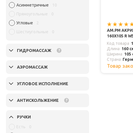
Асимметричные
10
Прямоугольные
0
Угловые
2
AM.PM АКРИ
Шестиугольные
0
160Х105 R W
Код товара
Длина
160 с
ГИДРОМАССАЖ
?
Ширина
105 
Страна
Герм
Товар зак
АЭРОМАССАЖ
УГЛОВОЕ ИСПОЛНЕНИЕ
АНТИСКОЛЬЖЕНИЕ
?
РУЧКИ
Есть
0