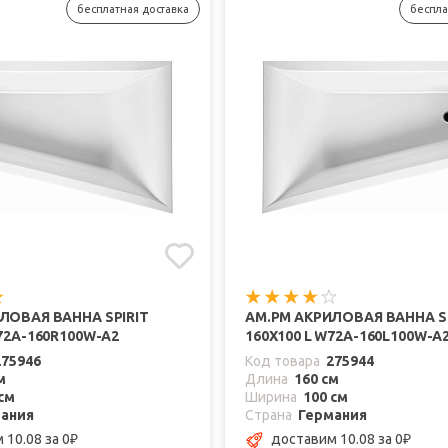
бесплатная доставка
беспла
ЛОВАЯ ВАННА SPIRIT
AM.PM АКРИЛОВАЯ ВАННА SP
72A-160R100W-A2
160Х100 L W72A-160L100W-A
275946
Код товара
275944
м
Длина
160 см
см
Ширина
100 см
ания
Страна
Германия
 10.08
за 0
доставим 10.08
за 0
₽
₽