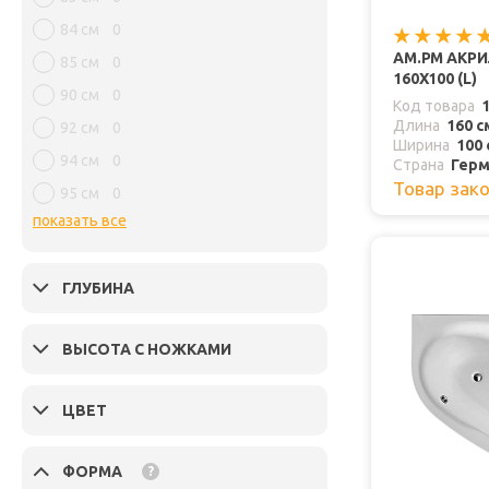
84 см
0
AM.PM АКРИ
85 см
0
160Х100 (L)
90 см
0
Код товара
Длина
160 с
92 см
0
Ширина
100 
94 см
0
Страна
Герм
Товар зак
95 см
0
показать все
ГЛУБИНА
ВЫСОТА С НОЖКАМИ
ЦВЕТ
ФОРМА
?