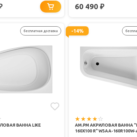
60 490
₽
₽
-14%
бесплатная доставка
беспла
ЛОВАЯ ВАННА LIKE
AM.PM АКРИЛОВАЯ ВАННА "I
160Х100 R" W5AA-160R100W-