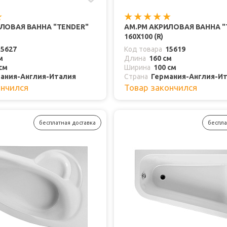
ЛОВАЯ ВАННА "TENDER"
AM.PM АКРИЛОВАЯ ВАННА "
160Х100 (R)
15627
Код товара
15619
м
Длина
160 см
см
Ширина
100 см
ания-Англия-Италия
Страна
Германия-Англия-И
ончился
Товар закончился
бесплатная доставка
беспла