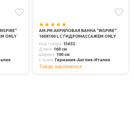
NSPIRE"
AM.PM АКРИЛОВАЯ ВАННА "INSPIRE"
ЕМ ONLY
160X100 L С ГИДРОМАССАЖЕМ ONLY
Код товара
15632
Длина
160 см
Ширина
100 см
талия
Страна
Германия-Англия-Италия
Товар закончился