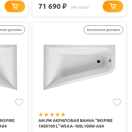
71 690
₽
191 130
₽
тная доставка
бесплатная доставка
NSPIRE
AM.PM АКРИЛОВАЯ ВАННА "INSPIRE
A64
160Х100 L" W5AA-160L100W-A64