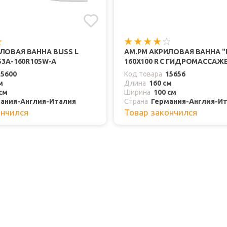
ЛОВАЯ ВАННА BLISS L
AM.PM АКРИЛОВАЯ ВАННА "I
53A-160R105W-A
160X100 R С ГИДРОМАССАЖ
15600
Код товара
15656
м
Длина
160 см
см
Ширина
100 см
ания-Англия-Италия
Страна
Германия-Англия-И
ончился
Товар закончился