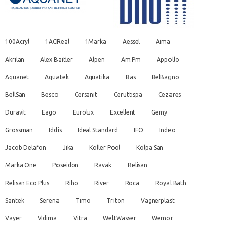
100Acryl
1ACReal
1Marka
Aessel
Aima
Akrilan
Alex Baitler
Alpen
Am.Pm
Appollo
Aquanet
Aquatek
Aquatika
Bas
BelBagno
BellSan
Besco
Cersanit
Ceruttispa
Cezares
Duravit
Eago
Eurolux
Excellent
Gemy
Grossman
Iddis
Ideal Standard
IFO
Indeo
Jacob Delafon
Jika
Koller Pool
Kolpa San
Marka One
Poseidon
Ravak
Relisan
Relisan Eco Plus
Riho
River
Roca
Royal Bath
Santek
Serena
Timo
Triton
Vagnerplast
Vayer
Vidima
Vitra
WeltWasser
Wemor