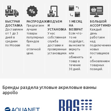
БЫСТРАЯ
РАСПРОДАЖИ
ПОДЪЕМ
1 МЕСЯЦ
БОЛЬШОЙ
ДОСТАВКА
Предлагаем
И
НА
АССОРТИМЕ
Доставляем
лучшие
УСТАНОВКА
ВОЗВРАТ
Каждый
от 1 до 3
товары
У нас
Если что-
день
дней в
популярных
собственная
то не
работаем
среднем
брендов
служба
подойдет,
над
по Москве
по
доставки и
вы можете
подключение
отличной
проверенные
вернуть
новых
цене.
установщики.
или
поставщиков
обменять
и
товар в
обновлением
течение
товарных
30 дней.
позиций.
Бренды раздела угловые акриловые ванны
appollo