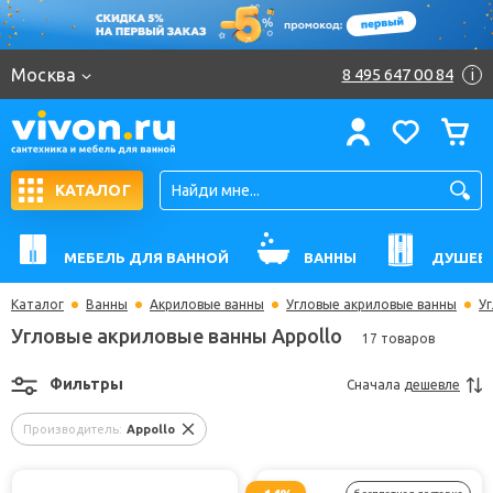
Москва
8 495 647 00 84
i
КАТАЛОГ
МЕБЕЛЬ ДЛЯ ВАННОЙ
ВАННЫ
ДУШЕВ
Каталог
Ванны
Акриловые ванны
Угловые акриловые ванны
У
Угловые акриловые ванны Appollo
17 товаров
Фильтры
Сначала
дешевле
Производитель:
Appollo