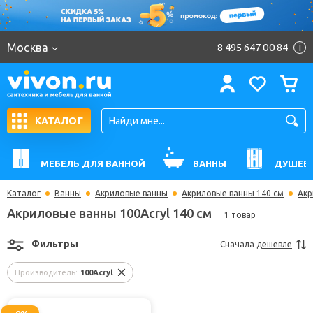
Москва
8 495 647 00 84
i
КАТАЛОГ
МЕБЕЛЬ ДЛЯ ВАННОЙ
ВАННЫ
ДУШЕВ
Каталог
Ванны
Акриловые ванны
Акриловые ванны 140 см
Акр
Акриловые ванны 100Acryl 140 см
1 товар
Фильтры
Сначала
дешевле
Производитель:
100Acryl