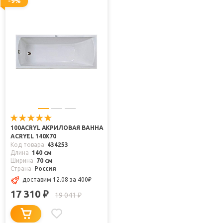
-9%
100ACRYL АКРИЛОВАЯ ВАННА
ACRYEL 140X70
Код товара
434253
Длина
140 см
Ширина
70 см
Страна
Россия
доставим 12.08
за 400
₽
17 310
₽
19 041
₽