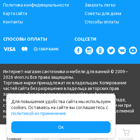
Политика конфиденциальности
Заказать легко
Карта сайта
Советы для дома
Контакты
Способы оплаты
СПОСОБЫ ОПЛАТЫ
СОЦСЕТИ
Интернет-магазин сантехники и мебели для ванной © 2009 –
2026 vivon.ru Все права защищены.
Торговые марки принадлежат их владельцам. Копирование
частей сайта без разрешения владельца авторских прав
запрещено. Вся представленная на сайте информация,
касающаяся технических характеристик, наличия на складе,
Для повышения удобства сайта мы используем
стоимости товаров, носит информационный характер и ни при
cookies. Оставаясь на сайте вы соглашаетесь с
каких условиях не является публичной офертой, определяемой
политикой их применения
положениями ч.2 ст. 437 Гражданского кодекса РФ.
Ок
Главная
Каталог
Избранное
Позвонить
Корзина