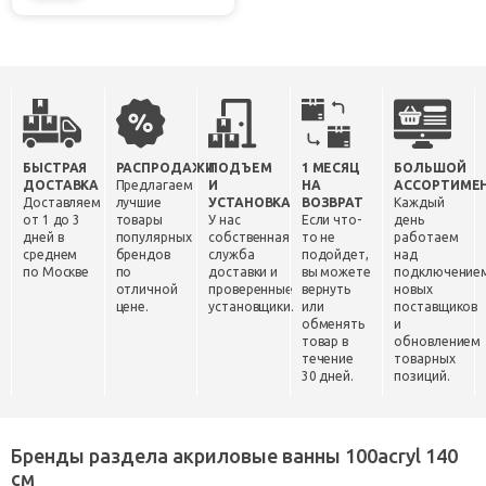
БЫСТРАЯ
РАСПРОДАЖИ
ПОДЪЕМ
1 МЕСЯЦ
БОЛЬШОЙ
ДОСТАВКА
Предлагаем
И
НА
АССОРТИМЕ
Доставляем
лучшие
УСТАНОВКА
ВОЗВРАТ
Каждый
от 1 до 3
товары
У нас
Если что-
день
дней в
популярных
собственная
то не
работаем
среднем
брендов
служба
подойдет,
над
по Москве
по
доставки и
вы можете
подключение
отличной
проверенные
вернуть
новых
цене.
установщики.
или
поставщиков
обменять
и
товар в
обновлением
течение
товарных
30 дней.
позиций.
Бренды раздела акриловые ванны 100acryl 140
см