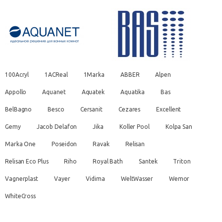
100Acryl
1ACReal
1Marka
ABBER
Alpen
Appollo
Aquanet
Aquatek
Aquatika
Bas
BelBagno
Besco
Cersanit
Cezares
Excellent
Gemy
Jacob Delafon
Jika
Koller Pool
Kolpa San
Marka One
Poseidon
Ravak
Relisan
Relisan Eco Plus
Riho
Royal Bath
Santek
Triton
Vagnerplast
Vayer
Vidima
WeltWasser
Wemor
WhiteCross