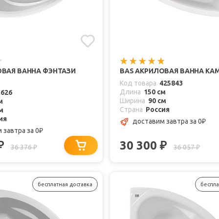
ОВАЯ ВАННА ФЭНТАЗИ
BAS АКРИЛОВАЯ ВАННА КАМЕ
Код товара
425843
Длина
150 см
1626
Ширина
90 см
м
Страна
Россия
м
ия
доставим завтра
за 0
₽
м завтра
за 0
₽
30 300
₽
₽
36 376
36 057
₽
₽
бесплатная доставка
беспла