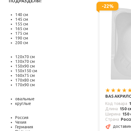
ПОДРАЗДЕЛЫ:
-22%
140 см
145 см
155 см
165 см
175 см
190 см
200 см
120х70 см
130х70 см
150х90 см
150х150 см
160х75 см
170х80 см
170х90 см
BAS АКРИЛО
овальные
круглые
Код товара
Длина
150 с
Ширина
150 
Россия
Страна
Росс
Чехия
достави
Германия