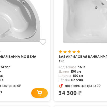
ОВАЯ ВАННА МОДЕНА
BAS АКРИЛОВАЯ ВАННА ИМ
150
174727
Код товара
1631
м
Длина
150 см
см
Ширина
150 см
ия
Страна
Россия
м завтра
за 0
доставим завтра
за 0
₽
₽
34 300
₽
₽