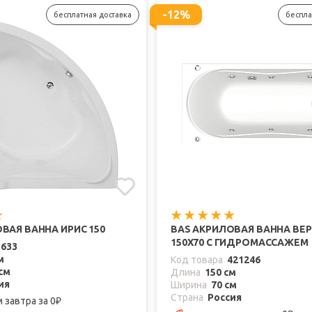
-12%
бесплатная доставка
беспла
ВАЯ ВАННА ИРИС 150
BAS АКРИЛОВАЯ ВАННА ВЕ
150X70 С ГИДРОМАССАЖЕМ
1633
м
Код товара
421246
см
Длина
150 см
ия
Ширина
70 см
Страна
Россия
м завтра
за 0
₽