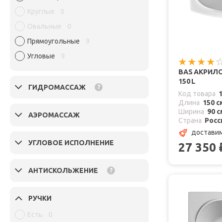
Круглые
0
Овальные
0
Прямоугольные
9
Угловые
9
BAS АКРИЛ
150 L
ГИДРОМАССАЖ
?
Код товара
Длина
150 с
Ширина
90 с
АЭРОМАССАЖ
Страна
Росс
достави
УГЛОВОЕ ИСПОЛНЕНИЕ
27 350
АНТИСКОЛЬЖЕНИЕ
?
РУЧКИ
Есть
0