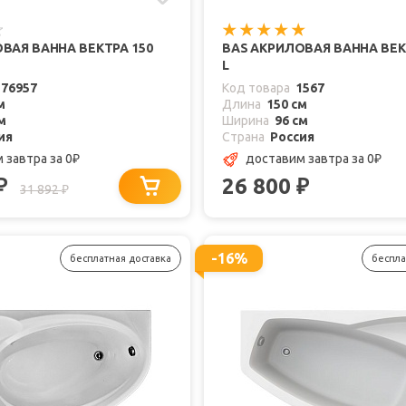
ВАЯ ВАННА ВЕКТРА 150
BAS АКРИЛОВАЯ ВАННА ВЕК
L
176957
Код товара
1567
м
Длина
150 см
м
Ширина
96 см
ия
Страна
Россия
м завтра
за 0
доставим завтра
за 0
₽
₽
26 800
₽
₽
31 892
₽
-16%
бесплатная доставка
беспла