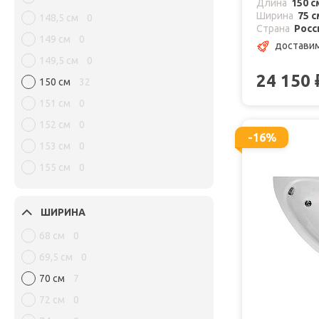
Длина
150 с
Ширина
75 с
148,5 см
0
Страна
Росс
149 см
0
достави
149,5 см
0
24 150
150 см
32
151 см
0
152 см
0
-16%
153 см
0
155 см
0
ШИРИНА
68 см
0
69,5 см
0
70 см
7
72 см
0