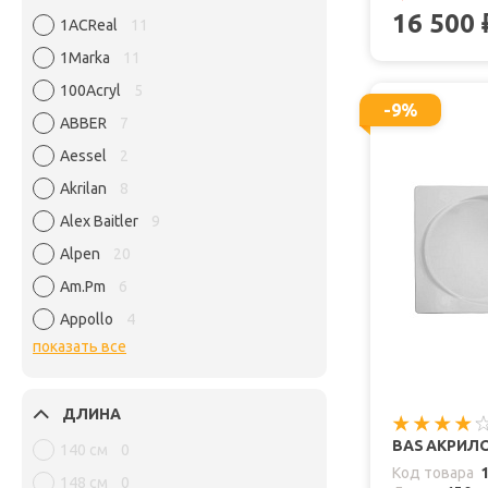
16 500
1ACReal
11
1Marka
11
100Acryl
5
-9%
ABBER
7
Aessel
2
Akrilan
8
Alex Baitler
9
Alpen
20
Am.Pm
6
Appollo
4
показать все
ДЛИНА
BAS АКРИЛО
140 см
0
Код товара
148 см
0