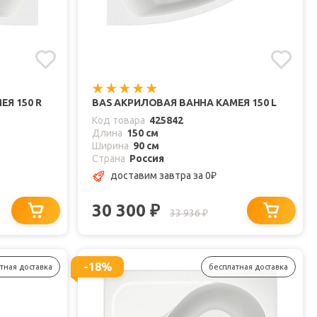
Я 150 R
BAS АКРИЛОВАЯ ВАННА КАМЕЯ 150 L
Код товара
425842
Длина
150 см
Ширина
90 см
Страна
Россия
доставим завтра
за 0
₽
30 300
₽
33 936
₽
-18%
тная доставка
бесплатная доставка