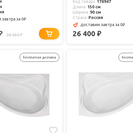
м
Код товара
176947
м
Длина
150 см
ия
Ширина
90 см
Страна
Россия
м завтра
за 0
₽
доставим завтра
за 0
₽
26 400
₽
₽
26 565
₽
бесплатная доставка
беспла