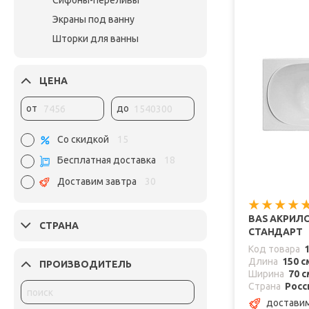
Сифоны-переливы
Экраны под ванну
Шторки для ванны
ЦЕНА
от
до
Со скидкой
15
Бесплатная доставка
18
Доставим завтра
30
BAS АКРИЛО
СТРАНА
СТАНДАРТ
Код товара
Длина
150 с
ПРОИЗВОДИТЕЛЬ
Ширина
70 с
Страна
Росс
достави