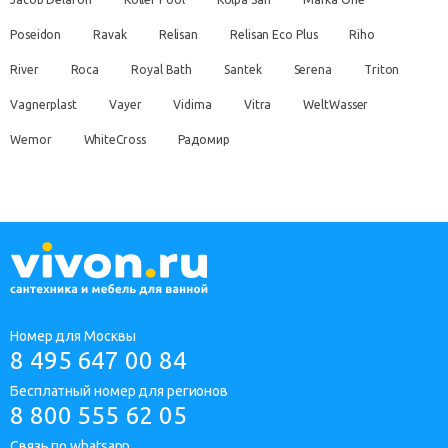
Poseidon
Ravak
Relisan
Relisan Eco Plus
Riho
River
Roca
Royal Bath
Santek
Serena
Triton
Vagnerplast
Vayer
Vidima
Vitra
WeltWasser
Wemor
WhiteCross
Радомир
Номер для Москвы
8 495 647 00 84
Бесплатный номер для регионов
8 800 555 62 05
Связь по whatsapp