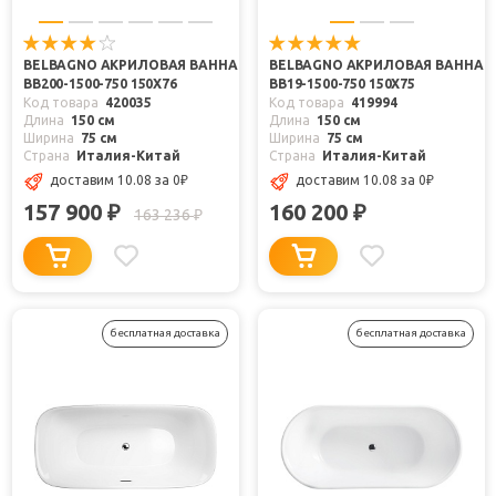
BELBAGNO АКРИЛОВАЯ ВАННА
BELBAGNO АКРИЛОВАЯ ВАННА
BB200-1500-750 150X76
BB19-1500-750 150X75
Код товара
420035
Код товара
419994
Длина
150 см
Длина
150 см
Ширина
75 см
Ширина
75 см
Страна
Италия-Китай
Страна
Италия-Китай
доставим 10.08
за 0
₽
доставим 10.08
за 0
₽
157 900
160 200
₽
₽
163 236
₽
бесплатная доставка
бесплатная доставка