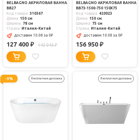
BELBAGNO АКРИЛОВАЯ ВАННА
BELBAGNO АКРИЛОВАЯ ВАННА
BB27
BB73-1500-750 150X75
Код товара
310367
Код товара
420023
Длина
150 см
Длина
150 см
Ширина
78 см
Ширина
75 см
Страна
Италия-Китай
Страна
Италия-Китай
доставим 10.08
за 0
₽
доставим 10.08
за 0
₽
127 400
156 950
₽
₽
142 045
₽
-3%
бесплатная доставка
бесплатная доставка