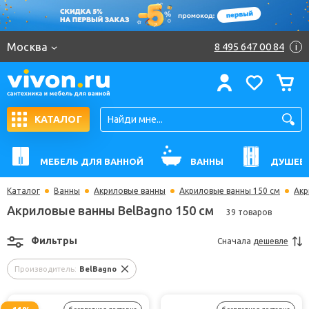
Москва
8 495 647 00 84
i
КАТАЛОГ
МЕБЕЛЬ ДЛЯ ВАННОЙ
ВАННЫ
ДУШЕВ
Каталог
Ванны
Акриловые ванны
Акриловые ванны 150 см
Акр
Акриловые ванны BelBagno 150 см
39 товаров
Фильтры
Сначала
дешевле
Производитель:
BelBagno