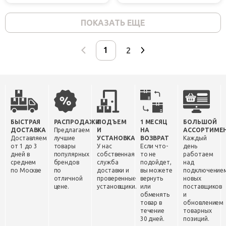
ПОКАЗАТЬ ЕЩЕ
2
БЫСТРАЯ
РАСПРОДАЖИ
ПОДЪЕМ
1 МЕСЯЦ
БОЛЬШОЙ
ДОСТАВКА
Предлагаем
И
НА
АССОРТИМЕ
Доставляем
лучшие
УСТАНОВКА
ВОЗВРАТ
Каждый
от 1 до 3
товары
У нас
Если что-
день
дней в
популярных
собственная
то не
работаем
среднем
брендов
служба
подойдет,
над
по Москве
по
доставки и
вы можете
подключение
отличной
проверенные
вернуть
новых
цене.
установщики.
или
поставщиков
обменять
и
товар в
обновлением
течение
товарных
30 дней.
позиций.