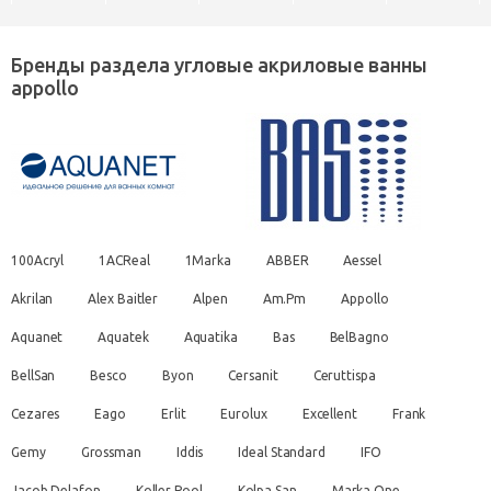
Бренды раздела угловые акриловые ванны
appollo
100Acryl
1ACReal
1Marka
ABBER
Aessel
Akrilan
Alex Baitler
Alpen
Am.Pm
Appollo
Aquanet
Aquatek
Aquatika
Bas
BelBagno
BellSan
Besco
Byon
Cersanit
Ceruttispa
Cezares
Eago
Erlit
Eurolux
Excellent
Frank
Gemy
Grossman
Iddis
Ideal Standard
IFO
Jacob Delafon
Koller Pool
Kolpa San
Marka One