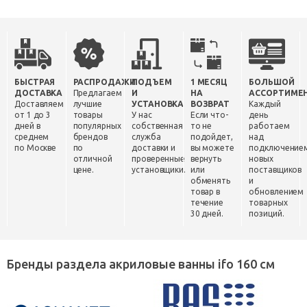
БЫСТРАЯ
РАСПРОДАЖИ
ПОДЪЕМ
1 МЕСЯЦ
БОЛЬШОЙ
ДОСТАВКА
Предлагаем
И
НА
АССОРТИМЕ
Доставляем
лучшие
УСТАНОВКА
ВОЗВРАТ
Каждый
от 1 до 3
товары
У нас
Если что-
день
дней в
популярных
собственная
то не
работаем
среднем
брендов
служба
подойдет,
над
по Москве
по
доставки и
вы можете
подключение
отличной
проверенные
вернуть
новых
цене.
установщики.
или
поставщиков
обменять
и
товар в
обновлением
течение
товарных
30 дней.
позиций.
Бренды раздела акриловые ванны ifo 160 см