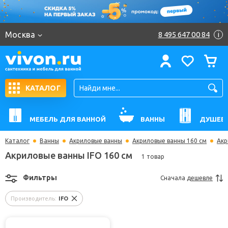
Москва
8 495 647 00 84
i
КАТАЛОГ
МЕБЕЛЬ ДЛЯ ВАННОЙ
ВАННЫ
ДУШЕВ
Каталог
Ванны
Акриловые ванны
Акриловые ванны 160 см
Акр
Акриловые ванны IFO 160 см
1 товар
Фильтры
Сначала
дешевле
Производитель:
IFO