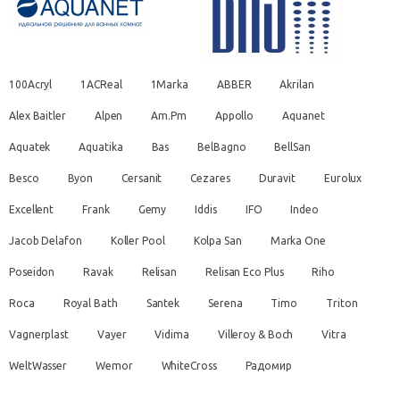
100Acryl
1ACReal
1Marka
ABBER
Akrilan
Alex Baitler
Alpen
Am.Pm
Appollo
Aquanet
Aquatek
Aquatika
Bas
BelBagno
BellSan
Besco
Byon
Cersanit
Cezares
Duravit
Eurolux
Excellent
Frank
Gemy
Iddis
IFO
Indeo
Jacob Delafon
Koller Pool
Kolpa San
Marka One
Poseidon
Ravak
Relisan
Relisan Eco Plus
Riho
Roca
Royal Bath
Santek
Serena
Timo
Triton
Vagnerplast
Vayer
Vidima
Villeroy & Boch
Vitra
WeltWasser
Wemor
WhiteCross
Радомир