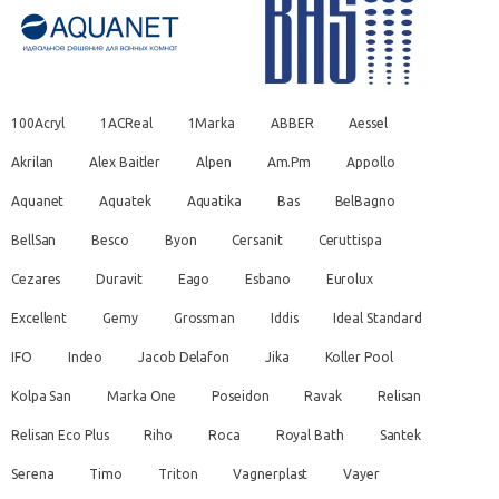
100Acryl
1ACReal
1Marka
ABBER
Aessel
Akrilan
Alex Baitler
Alpen
Am.Pm
Appollo
Aquanet
Aquatek
Aquatika
Bas
BelBagno
BellSan
Besco
Byon
Cersanit
Ceruttispa
Cezares
Duravit
Eago
Esbano
Eurolux
Excellent
Gemy
Grossman
Iddis
Ideal Standard
IFO
Indeo
Jacob Delafon
Jika
Koller Pool
Kolpa San
Marka One
Poseidon
Ravak
Relisan
Relisan Eco Plus
Riho
Roca
Royal Bath
Santek
Serena
Timo
Triton
Vagnerplast
Vayer