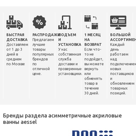
БЫСТРАЯ
РАСПРОДАЖИ
ПОДЪЕМ
1 МЕСЯЦ
БОЛЬШОЙ
ДОСТАВКА
Предлагаем
И
НА
АССОРТИМЕ
Доставляем
лучшие
УСТАНОВКА
ВОЗВРАТ
Каждый
от 1 до 3
товары
У нас
Если что-
день
дней в
популярных
собственная
то не
работаем
среднем
брендов
служба
подойдет,
над
по Москве
по
доставки и
вы можете
подключение
отличной
проверенные
вернуть
новых
цене.
установщики.
или
поставщиков
обменять
и
товар в
обновлением
течение
товарных
30 дней.
позиций.
Бренды раздела асимметричные акриловые
ванны aessel