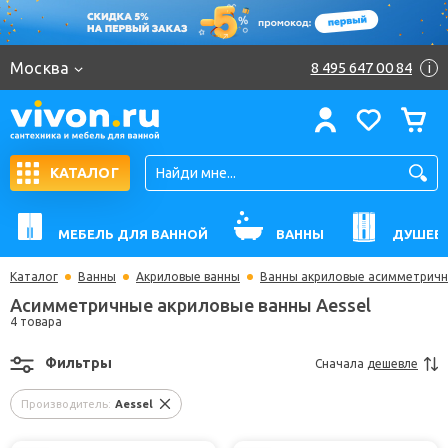
Москва
8 495 647 00 84
i
КАТАЛОГ
МЕБЕЛЬ ДЛЯ ВАННОЙ
ВАННЫ
ДУШЕВ
Каталог
Ванны
Акриловые ванны
Ванны акриловые асимметрич
Асимметричные акриловые ванны Aessel
4 товара
Фильтры
Сначала
дешевле
Производитель:
Aessel