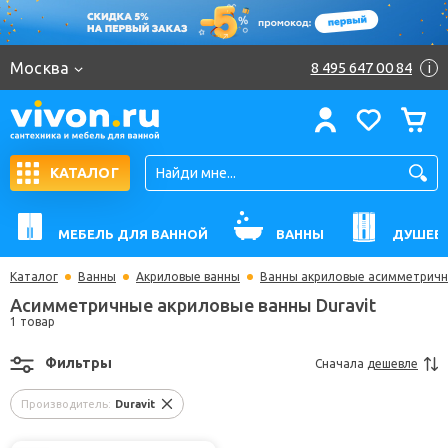
Москва
8 495 647 00 84
i
КАТАЛОГ
МЕБЕЛЬ ДЛЯ ВАННОЙ
ВАННЫ
ДУШЕВ
Каталог
Ванны
Акриловые ванны
Ванны акриловые асимметрич
Асимметричные акриловые ванны Duravit
1 товар
Фильтры
Сначала
дешевле
Производитель:
Duravit