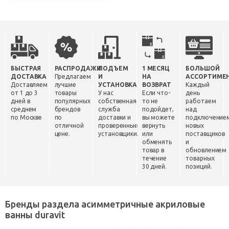
БЫСТРАЯ
РАСПРОДАЖИ
ПОДЪЕМ
1 МЕСЯЦ
БОЛЬШОЙ
ДОСТАВКА
Предлагаем
И
НА
АССОРТИМЕ
Доставляем
лучшие
УСТАНОВКА
ВОЗВРАТ
Каждый
от 1 до 3
товары
У нас
Если что-
день
дней в
популярных
собственная
то не
работаем
среднем
брендов
служба
подойдет,
над
по Москве
по
доставки и
вы можете
подключение
отличной
проверенные
вернуть
новых
цене.
установщики.
или
поставщиков
обменять
и
товар в
обновлением
течение
товарных
30 дней.
позиций.
Бренды раздела асимметричные акриловые
ванны duravit