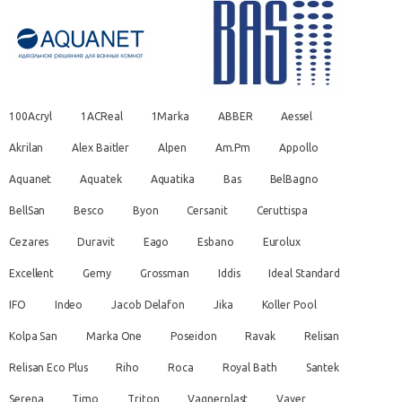
100Acryl
1ACReal
1Marka
ABBER
Aessel
Akrilan
Alex Baitler
Alpen
Am.Pm
Appollo
Aquanet
Aquatek
Aquatika
Bas
BelBagno
BellSan
Besco
Byon
Cersanit
Ceruttispa
Cezares
Duravit
Eago
Esbano
Eurolux
Excellent
Gemy
Grossman
Iddis
Ideal Standard
IFO
Indeo
Jacob Delafon
Jika
Koller Pool
Kolpa San
Marka One
Poseidon
Ravak
Relisan
Relisan Eco Plus
Riho
Roca
Royal Bath
Santek
Serena
Timo
Triton
Vagnerplast
Vayer