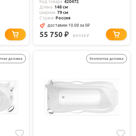
Код товара
420472
Длина
148 см
Ширина
79 см
Страна
Россия
доставим 10.08
за 0
₽
55 750
₽
64 113
₽
тная доставка
бесплатная доставка