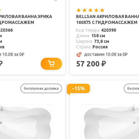
КРИЛОВАЯ ВАННА ЭРИКА
BELLSAN АКРИЛОВАЯ ВАНН
ГИДРОМАССАЖЕМ
160X75 С ГИДРОМАССАЖЕМ
420366
Код товара
420390
м
Длина
158 см
м
Ширина
73,8 см
ия
Страна
Россия
 10.08
за 0
доставим 10.08
за 0
₽
₽
57 200
₽
₽
-15%
бесплатная доставка
беспла