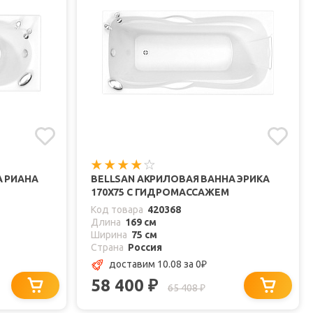
А РИАНА
BELLSAN АКРИЛОВАЯ ВАННА ЭРИКА
170X75 С ГИДРОМАССАЖЕМ
Код товара
420368
Длина
169 см
Ширина
75 см
Страна
Россия
доставим 10.08
за 0
₽
58 400
₽
65 408
₽