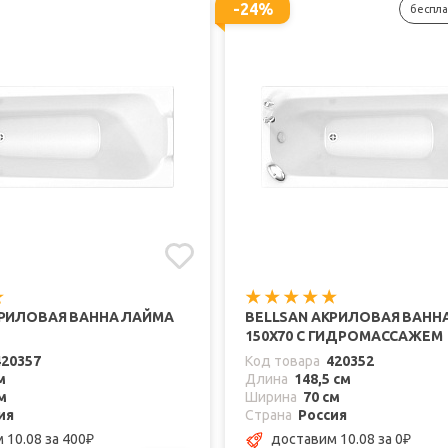
-24%
беспла
КРИЛОВАЯ ВАННА ЛАЙМА
BELLSAN АКРИЛОВАЯ ВАНН
150X70 С ГИДРОМАССАЖЕМ
420357
Код товара
420352
м
Длина
148,5 см
м
Ширина
70 см
ия
Страна
Россия
 10.08
за 400
доставим 10.08
за 0
₽
₽