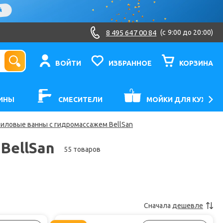
8 495 647 00 84
(c 9:00 до 20:00)
ВОЙТИ
ИЗБРАННОЕ
КОРЗИНА
ИНЫ
СМЕСИТЕЛИ
МОЙКИ ДЛЯ КУХНИ
иловые ванны с гидромассажем BellSan
BellSan
55 товаров
Сначала
дешевле