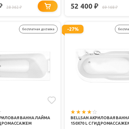
52 400
₽
₽
28 362
69 168
₽
₽
-27%
бесплатная доставка
беспла
КРИЛОВАЯ ВАННА ЛАЙМА
BELLSAN АКРИЛОВАЯ ВАНН
ГИДРОМАССАЖЕМ
150X70 L С ГИДРОМАССАЖЕ