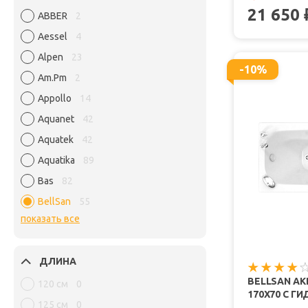
21 650
ABBER
2
Aessel
4
Alpen
23
-10%
Am.Pm
2
Appollo
14
Aquanet
42
Aquatek
42
Aquatika
89
Bas
82
BellSan
55
показать все
ДЛИНА
BELLSAN А
120 см
0
170X70 С 
125 см
0