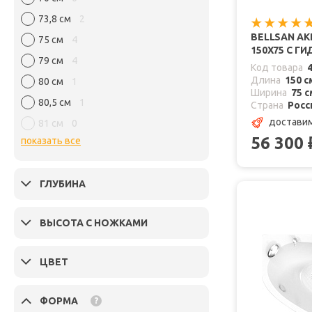
73,8 см
2
BELLSAN А
75 см
4
150X75 С 
79 см
4
Код товара
Длина
150 с
80 см
1
Ширина
75 с
80,5 см
1
Страна
Росс
доставим
81 см
0
56 300
показать все
ГЛУБИНА
ВЫСОТА С НОЖКАМИ
ЦВЕТ
ФОРМА
?