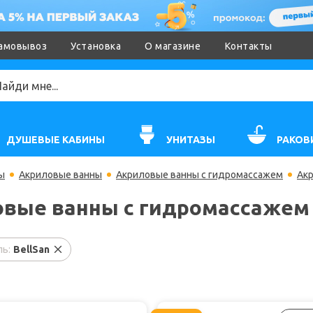
амовывоз
Установка
О магазине
Контакты
ДУШЕВЫЕ КАБИНЫ
УНИТАЗЫ
РАКОВ
ы
Акриловые ванны
Акриловые ванны с гидромассажем
Акр
вые ванны с гидромассажем 
ь:
BellSan