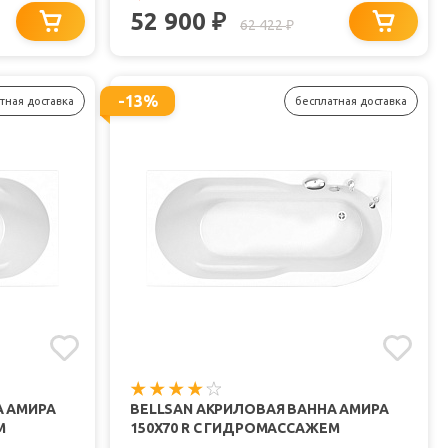
52 900
₽
62 422
₽
-13%
тная доставка
бесплатная доставка
А АМИРА
BELLSAN АКРИЛОВАЯ ВАННА АМИРА
М
150X70 R С ГИДРОМАССАЖЕМ