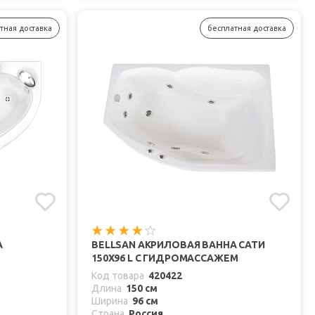
тная доставка
бесплатная доставка
А
BELLSAN АКРИЛОВАЯ ВАННА САТИ
150X96 L С ГИДРОМАССАЖЕМ
Код товара
420422
Длина
150 см
Ширина
96 см
Страна
Россия