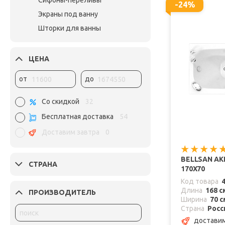
Сифоны-переливы
-24%
Экраны под ванну
Шторки для ванны
ЦЕНА
от
до
Со скидкой
32
Бесплатная доставка
54
Доставим завтра
0
BELLSAN А
СТРАНА
170X70
Код товара
Длина
168 с
ПРОИЗВОДИТЕЛЬ
Ширина
70 с
Страна
Росс
доставим