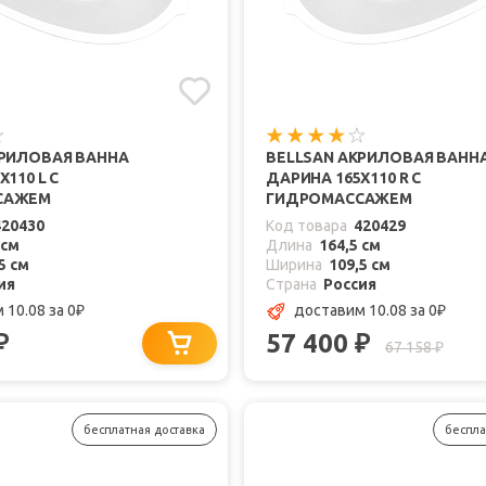
КРИЛОВАЯ ВАННА
BELLSAN АКРИЛОВАЯ ВАНН
110 L С
ДАРИНА 165X110 R С
САЖЕМ
ГИДРОМАССАЖЕМ
420430
Код товара
420429
 см
Длина
164,5 см
5 см
Ширина
109,5 см
ия
Страна
Россия
 10.08
за 0
доставим 10.08
за 0
₽
₽
57 400
₽
₽
67 158
₽
бесплатная доставка
беспла