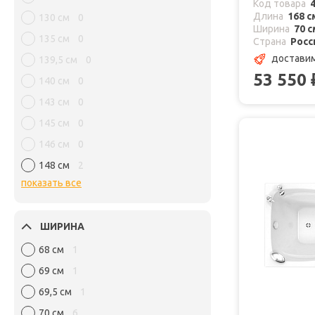
Код товара
Длина
168 с
130 см
0
Ширина
70 с
135 см
0
Страна
Росс
доставим
139,5 см
0
53 550
140 см
0
143 см
0
145 см
0
146 см
0
148 см
2
показать все
ШИРИНА
68 см
1
69 см
1
69,5 см
1
70 см
6