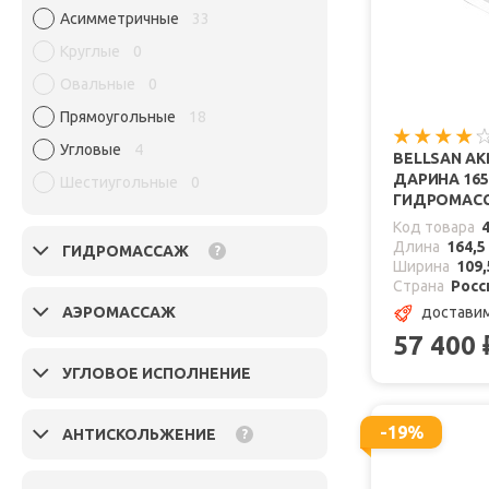
Асимметричные
33
Круглые
0
Овальные
0
Прямоугольные
18
Угловые
4
BELLSAN А
ДАРИНА 165X
Шестиугольные
0
ГИДРОМАС
Код товара
Длина
164,5
ГИДРОМАССАЖ
?
Ширина
109,
Страна
Росс
доставим
АЭРОМАССАЖ
57 400
УГЛОВОЕ ИСПОЛНЕНИЕ
-19%
АНТИСКОЛЬЖЕНИЕ
?