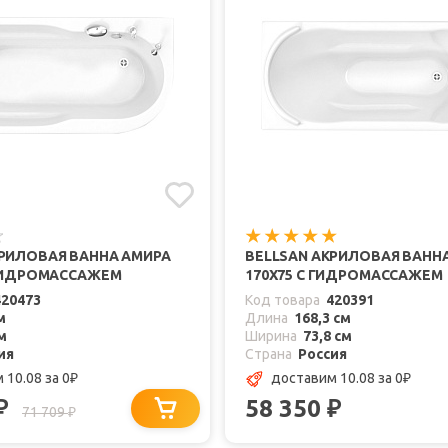
КРИЛОВАЯ ВАННА АМИРА
BELLSAN АКРИЛОВАЯ ВАНН
 ГИДРОМАССАЖЕМ
170X75 С ГИДРОМАССАЖЕМ
420473
Код товара
420391
м
Длина
168,3 см
м
Ширина
73,8 см
ия
Страна
Россия
 10.08
за 0
доставим 10.08
за 0
₽
₽
58 350
₽
₽
71 709
₽