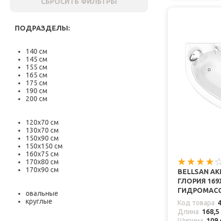
СБРОСИТЬ ФИЛЬТРЫ
ПОДРАЗДЕЛЫ:
140 см
145 см
155 см
165 см
175 см
190 см
200 см
120х70 см
130х70 см
150х90 см
150х150 см
160х75 см
170х80 см
170х90 см
BELLSAN А
ГЛОРИЯ 169X
ГИДРОМАС
овальные
круглые
Код товара
Длина
168,5
Ширина
109 