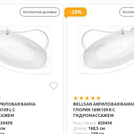
-28%
бесплатная доставка
беспла
КРИЛОВАЯ ВАННА
BELLSAN АКРИЛОВАЯ ВАНН
109 L С
ГЛОРИЯ 169X109 R С
САЖЕМ
ГИДРОМАССАЖЕМ
420438
Код товара
420436
 см
Длина
168,5 см
см
Ширина
109 см