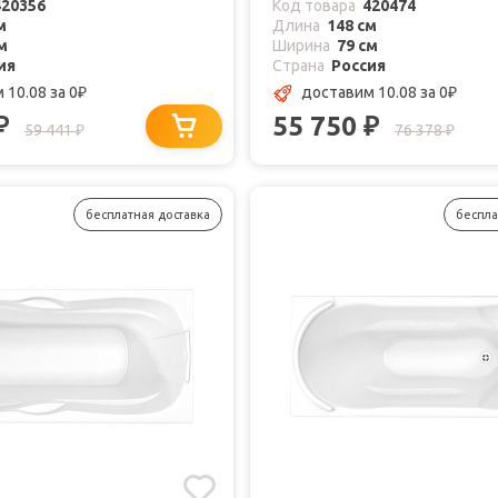
420356
Код товара
420474
м
Длина
148 см
м
Ширина
79 см
ия
Страна
Россия
 10.08
за 0
доставим 10.08
за 0
₽
₽
55 750
₽
₽
59 441
76 378
₽
₽
бесплатная доставка
беспла