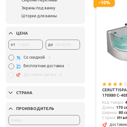
Сифоны-переливы
-10%
Экраны под ванну
Шторки для ванны
ЦЕНА
от
до
Со скидкой
4
Бесплатная доставка
7
Доставим завтра
0
CERUTTISP
СТРАНА
170X80 C-4
Код товара
Длина
170 с
ПРОИЗВОДИТЕЛЬ
Ширина
80 с
Страна
Ита
доставим