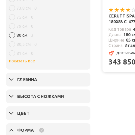
73,8 см
0
CERUTTISP
75 см
0
180X85 C-4
79 см
0
Код товара
Длина
180 с
80 см
3
Ширина
85 с
80,5 см
0
Страна
Ита
доставим
81 см
0
343 85
показать все
ГЛУБИНА
ВЫСОТА С НОЖКАМИ
ЦВЕТ
ФОРМА
?