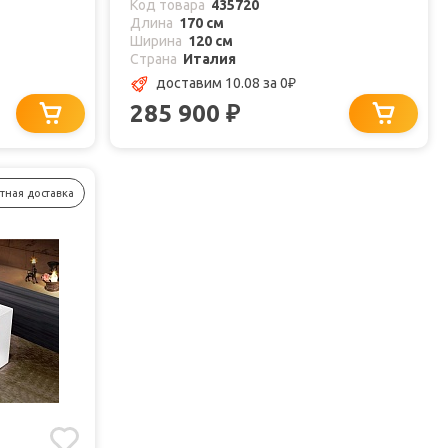
Код товара
435720
Длина
170 см
Ширина
120 см
Страна
Италия
доставим 10.08
за 0
₽
285 900
₽
тная доставка