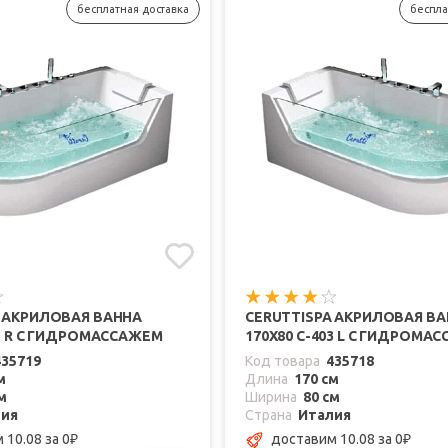
бесплатная доставка
беспла
A АКРИЛОВАЯ ВАННА
CERUTTISPA АКРИЛОВАЯ В
03 R С ГИДРОМАССАЖЕМ
170X80 C-403 L С ГИДРОМА
435719
Код товара
435718
м
Длина
170 см
м
Ширина
80 см
лия
Страна
Италия
 10.08
за 0
доставим 10.08
за 0
₽
₽