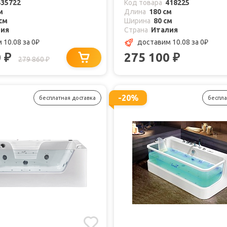
435722
Код товара
418225
м
Длина
180 см
см
Ширина
80 см
лия
Страна
Италия
 10.08
за 0
доставим 10.08
за 0
₽
₽
0
275 100
₽
₽
279 860
₽
-20%
бесплатная доставка
беспла