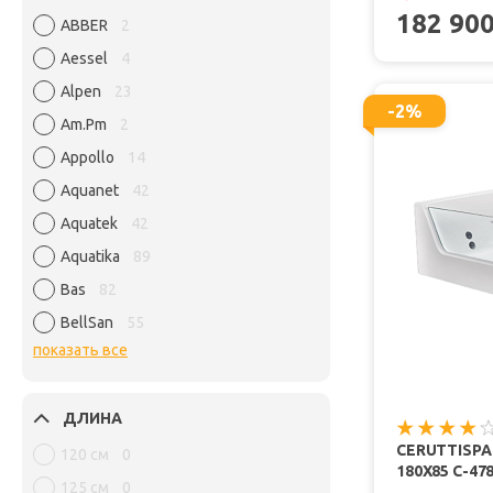
182 90
ABBER
2
Aessel
4
Alpen
23
-2%
Am.Pm
2
Appollo
14
Aquanet
42
Aquatek
42
Aquatika
89
Bas
82
BellSan
55
показать все
ДЛИНА
CERUTTISP
120 см
0
180X85 C-4
125 см
0