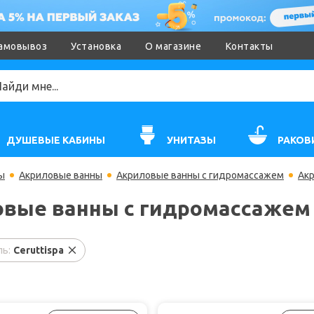
амовывоз
Установка
О магазине
Контакты
ДУШЕВЫЕ КАБИНЫ
УНИТАЗЫ
РАКОВ
ы
Акриловые ванны
Акриловые ванны с гидромассажем
Акр
вые ванны с гидромассажем 
ь:
Ceruttispa