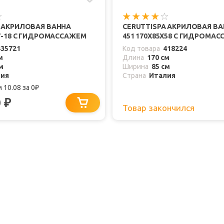
A АКРИЛОВАЯ ВАННА
CERUTTISPA АКРИЛОВАЯ ВА
77-18 С ГИДРОМАССАЖЕМ
451 170Х85Х58 С ГИДРОМА
435721
Код товара
418224
м
Длина
170 см
м
Ширина
85 см
лия
Страна
Италия
 10.08
за 0
₽
0
₽
Товар закончился