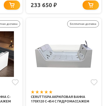
233 650
₽
тная доставка
бесплатная доставка
ННА C-
CERUTTISPA АКРИЛОВАЯ ВАННА
ССАЖЕМ
170X120 C-454 С ГИДРОМАССАЖЕМ