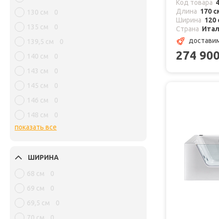
Код товара
Длина
170 с
130 см
0
Ширина
120 
135 см
0
Страна
Ита
доставим
139,5 см
0
274 90
140 см
0
143 см
0
145 см
0
146 см
0
148 см
0
показать все
ШИРИНА
68 см
0
69 см
0
69,5 см
0
70 см
0