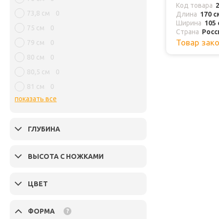
Код товара
73,8 см
0
Длина
170 с
Ширина
105 
75 см
0
Страна
Росс
Товар зак
79 см
0
80 см
0
80,5 см
0
81 см
0
показать все
ГЛУБИНА
ВЫСОТА С НОЖКАМИ
ЦВЕТ
ФОРМА
?