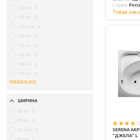
Страна
Росс
130 см
0
Товар зак
135 см
0
139,5 см
0
140 см
0
143 см
0
145 см
0
146 см
0
148 см
0
показать все
ШИРИНА
68 см
0
69 см
0
69,5 см
0
SERENA АК
"ДЖЕЛА" L
70 см
0