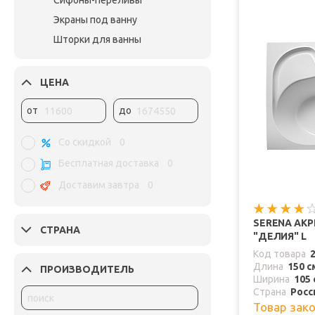
Сифоны-переливы
Экраны под ванну
Шторки для ванны
ЦЕНА
от
до
Со скидкой
0
Бесплатная доставка
0
Доставим завтра
0
SERENA АК
СТРАНА
"ДЕЛИЯ" L
Код товара
Длина
150 с
ПРОИЗВОДИТЕЛЬ
Ширина
105 
Страна
Росс
Товар зак