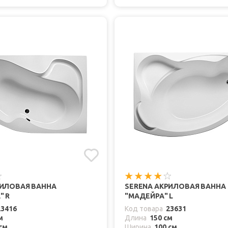
РИЛОВАЯ ВАННА
SERENA АКРИЛОВАЯ ВАННА
" R
"МАДЕЙРА" L
23416
Код товара
23631
м
Длина
150 см
см
Ширина
100 см