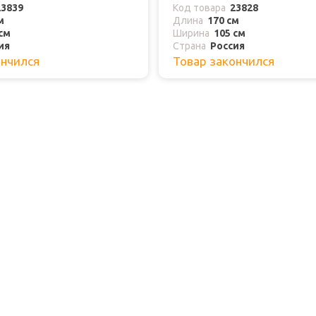
23839
Код товара
23828
м
Длина
170 см
см
Ширина
105 см
ия
Страна
Россия
ончился
Товар закончился