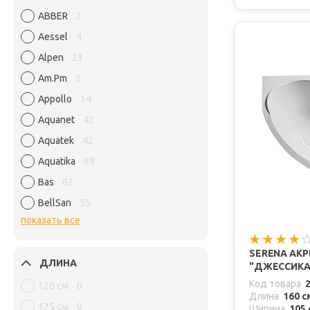
ABBER
2
Aessel
4
Alpen
23
Am.Pm
2
Appollo
14
Aquanet
42
Aquatek
42
Aquatika
89
Bas
82
BellSan
55
показать все
SERENA АК
ДЛИНА
"ДЖЕССИКА
Код товара
120 см
0
Длина
160 с
125 см
0
Ширина
105 