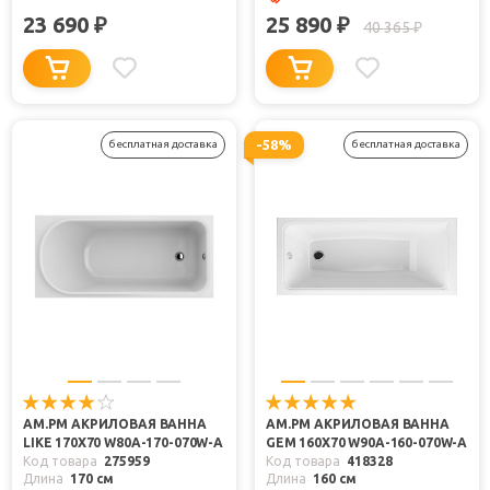
23 690
25 890
₽
₽
40 365
₽
-58%
бесплатная доставка
бесплатная доставка
AM.PM АКРИЛОВАЯ ВАННА
AM.PM АКРИЛОВАЯ ВАННА
LIKE 170Х70 W80A-170-070W-A
GEM 160X70 W90A-160-070W-A
Код товара
275959
Код товара
418328
Длина
170 см
Длина
160 см