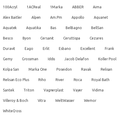
100Acryl
1ACReal
1Marka
ABBER
Aima
Alex Baitler
Alpen
Am.Pm
Appollo
Aquanet
Aquatek
Aquatika
Bas
BelBagno
BellSan
Besco
Byon
Cersanit
Ceruttispa
Cezares
Duravit
Eago
Erlit
Esbano
Excellent
Frank
Gemy
Grossman
Iddis
Jacob Delafon
Koller Pool
Kolpa San
Marka One
Poseidon
Ravak
Relisan
Relisan Eco Plus
Riho
River
Roca
Royal Bath
Santek
Triton
Vagnerplast
Vayer
Vidima
Villeroy & Boch
Vitra
WeltWasser
Wemor
WhiteCross