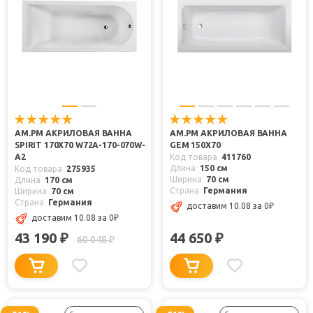
AM.PM АКРИЛОВАЯ ВАННА
AM.PM АКРИЛОВАЯ ВАННА
SPIRIT 170Х70 W72A-170-070W-
GEM 150X70
A2
Код товара
411760
Длина
150 см
Код товара
275935
Ширина
70 см
Длина
170 см
Страна
Германия
Ширина
70 см
Страна
Германия
доставим 10.08
за 0
₽
доставим 10.08
за 0
₽
43 190
44 650
₽
₽
60 048
₽