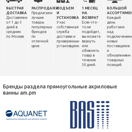
БЫСТРАЯ
РАСПРОДАЖИ
ПОДЪЕМ
1 МЕСЯЦ
БОЛЬШОЙ
ДОСТАВКА
Предлагаем
И
НА
АССОРТИМЕ
Доставляем
лучшие
УСТАНОВКА
ВОЗВРАТ
Каждый
от 1 до 3
товары
У нас
Если что-
день
дней в
популярных
собственная
то не
работаем
среднем
брендов
служба
подойдет,
над
по Москве
по
доставки и
вы можете
подключение
отличной
проверенные
вернуть
новых
цене.
установщики.
или
поставщиков
обменять
и
товар в
обновлением
течение
товарных
30 дней.
позиций.
Бренды раздела прямоугольные акриловые
ванны am.pm