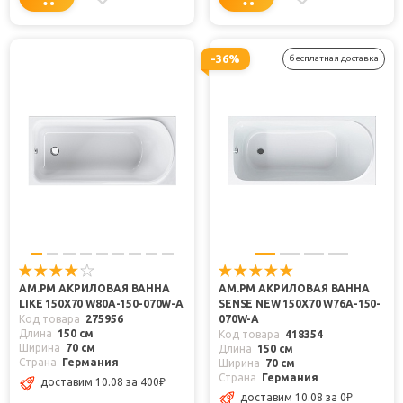
-36%
бесплатная доставка
AM.PM АКРИЛОВАЯ ВАННА
AM.PM АКРИЛОВАЯ ВАННА
LIKE 150Х70 W80A-150-070W-A
SENSE NEW 150X70 W76A-150-
Код товара
275956
070W-A
Длина
150 см
Код товара
418354
Ширина
70 см
Длина
150 см
Страна
Германия
Ширина
70 см
Страна
Германия
доставим 10.08
за 400
₽
доставим 10.08
за 0
₽