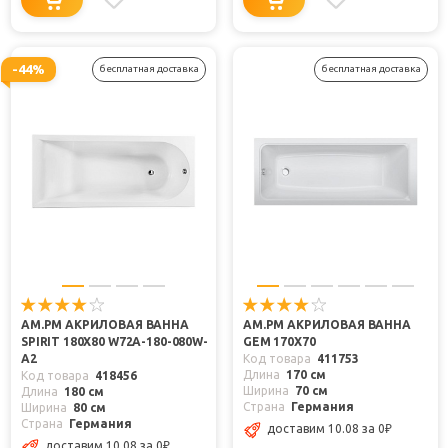
-44%
бесплатная доставка
бесплатная доставка
AM.PM АКРИЛОВАЯ ВАННА
AM.PM АКРИЛОВАЯ ВАННА
SPIRIT 180Х80 W72A-180-080W-
GEM 170X70
A2
Код товара
411753
Длина
170 см
Код товара
418456
Ширина
70 см
Длина
180 см
Страна
Германия
Ширина
80 см
Страна
Германия
доставим 10.08
за 0
₽
доставим 10.08
за 0
₽