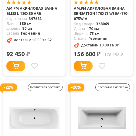
AM.PM АКРИЛОВАЯ ВАННА
AM.PM АКРИЛОВАЯ ВАННА
BLISS L 180Х80 ARB
SENSATION 170Х75 W30A-170-
Код товара
397682
075W-A
Длина
180 см
Код товара
368069
Ширина
80 см
Длина
170 см
Страна
Германия
Ширина
75 см
Страна
Германия
доставим 10.08
за 0
₽
доставим 10.08
за 0
₽
92 450
156 600
₽
₽
176 958
₽
-22%
-20%
бесплатная доставка
бесплатная доставка