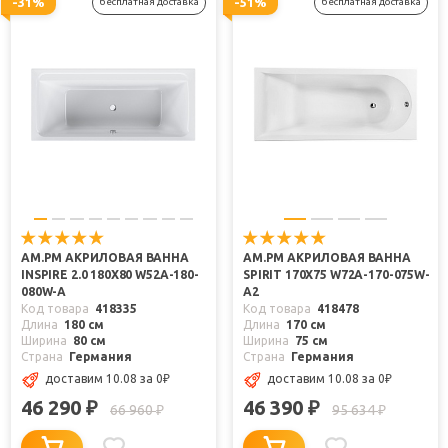
-31%
-51%
бесплатная доставка
бесплатная доставка
AM.PM АКРИЛОВАЯ ВАННА
AM.PM АКРИЛОВАЯ ВАННА
INSPIRE 2.0 180Х80 W52A-180-
SPIRIT 170Х75 W72A-170-075W-
080W-A
A2
Код товара
418335
Код товара
418478
Длина
180 см
Длина
170 см
Ширина
80 см
Ширина
75 см
Страна
Германия
Страна
Германия
доставим 10.08
за 0
₽
доставим 10.08
за 0
₽
46 290
46 390
₽
₽
66 960
95 634
₽
₽