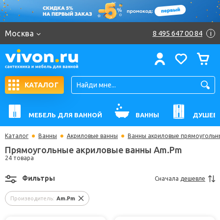
Москва
8 495 647 00 84
i
КАТАЛОГ
МЕБЕЛЬ ДЛЯ ВАННОЙ
ВАННЫ
ДУШЕВ
Каталог
Ванны
Акриловые ванны
Ванны акриловые прямоугольн
Прямоугольные акриловые ванны Am.Pm
24 товара
Фильтры
Сначала
дешевле
Производитель:
Am.Pm