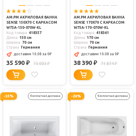
AM.PM АКРИЛОВАЯ ВАННА
AM.PM АКРИЛОВАЯ ВАННА
SENSE 150X70 С КАРКАСОМ
SENSE 170X70 С КАРКАСОМ
W75A-150-070W-KL
W75A-170-070W-KL
Код товара
418357
Код товара
418361
Длина
150 см
Длина
170 см
Ширина
70 см
Ширина
70 см
Страна
Германия
Страна
Германия
доставим 10.08
за 0
₽
доставим 10.08
за 0
₽
35 590
38 390
₽
₽
75 003
71 874
₽
₽
-35%
-26%
бесплатная доставка
бесплатная доставка