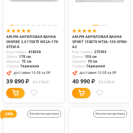
AM.PM АКРИЛОВАЯ ВАННА
AM.PM АКРИЛОВАЯ ВАННА
INSPIRE 2.0 170Х75 W52A-170-
SPIRIT 150Х70 W72A-150-070W-
075W-A
A2
Код товара
418338
Код товара
275933
Длина
170 см
Длина
150 см
Ширина
75 см
Ширина
70 см
Страна
Германия
Страна
Германия
доставим 10.08
за 0
₽
доставим 10.08
за 0
₽
39 890
40 990
₽
₽
61 776
55 350
₽
₽
-28%
бесплатная доставка
бесплатная доставка