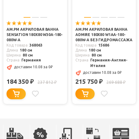
AM.PM АКРИЛОВАЯ ВАННА
AM.PM АКРИЛОВАЯ ВАННА
SENSATION 180Х80 W30A-180-
ADMIRE 180Х80 W1AA-180-
080W-A
080W-A БЕЗ ГИДРОМАССАЖА
Код товара
368063
Код товара
15686
Длина
180 см
Длина
180 см
Ширина
80 см
Ширина
80 см
Страна
Германия
Страна
Германия-Англия-
Италия
доставим 10.08
за 0
₽
доставим 10.08
за 0
₽
184 350
215 750
₽
₽
237 812
269 688
₽
₽