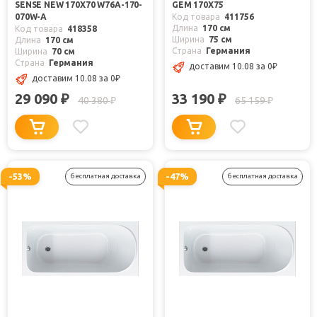
SENSE NEW 170X70 W76A-170-
GEM 170X75
070W-A
Код товара
411756
Длина
170 см
Код товара
418358
Ширина
75 см
Длина
170 см
Страна
Германия
Ширина
70 см
Страна
Германия
доставим 10.08
за 0
₽
доставим 10.08
за 0
₽
29 090
33 190
₽
₽
40 380
65 159
₽
₽
-53%
-47%
бесплатная доставка
бесплатная доставка