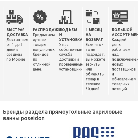
БЫСТРАЯ
РАСПРОДАЖИ
ПОДЪЕМ
1 МЕСЯЦ
БОЛЬШОЙ
ДОСТАВКА
Предлагаем
И
НА
АССОРТИМЕ
Доставляем
лучшие
УСТАНОВКА
ВОЗВРАТ
Каждый
от 1 до 3
товары
У нас
Если что-
день
дней в
популярных
собственная
то не
работаем
среднем
брендов
служба
подойдет,
над
по Москве
по
доставки и
вы можете
подключение
отличной
проверенные
вернуть
новых
цене.
установщики.
или
поставщиков
обменять
и
товар в
обновлением
течение
товарных
30 дней.
позиций.
Бренды раздела прямоугольные акриловые
ванны poseidon