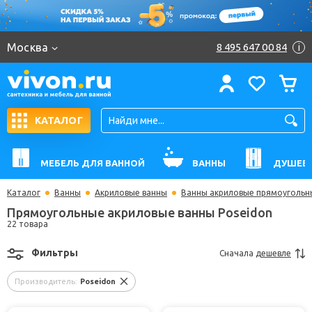
Москва
8 495 647 00 84
i
КАТАЛОГ
МЕБЕЛЬ ДЛЯ ВАННОЙ
ВАННЫ
ДУШЕВ
Каталог
Ванны
Акриловые ванны
Ванны акриловые прямоугольн
Прямоугольные акриловые ванны Poseidon
22 товара
Фильтры
Сначала
дешевле
Производитель:
Poseidon