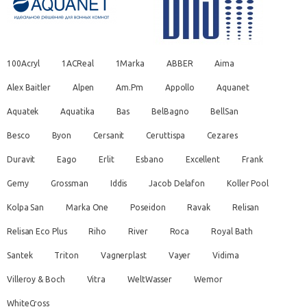
100Acryl
1ACReal
1Marka
ABBER
Aima
Alex Baitler
Alpen
Am.Pm
Appollo
Aquanet
Aquatek
Aquatika
Bas
BelBagno
BellSan
Besco
Byon
Cersanit
Ceruttispa
Cezares
Duravit
Eago
Erlit
Esbano
Excellent
Frank
Gemy
Grossman
Iddis
Jacob Delafon
Koller Pool
Kolpa San
Marka One
Poseidon
Ravak
Relisan
Relisan Eco Plus
Riho
River
Roca
Royal Bath
Santek
Triton
Vagnerplast
Vayer
Vidima
Villeroy & Boch
Vitra
WeltWasser
Wemor
WhiteCross