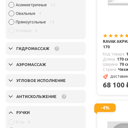
Асимметричные
14
Овальные
4
Прямоугольные
14
Угловые
0
RAVAK АКРИ
170
ГИДРОМАССАЖ
?
Код товара
Длина
170 с
Ширина
70 с
АЭРОМАССАЖ
Страна
Чех
доставим
УГЛОВОЕ ИСПОЛНЕНИЕ
68 100
АНТИСКОЛЬЖЕНИЕ
?
-4%
РУЧКИ
Есть
0