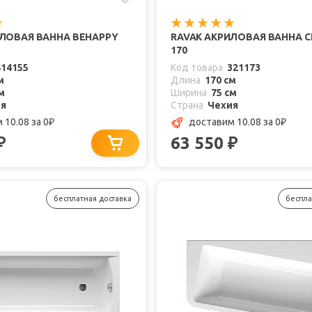
ИЛОВАЯ ВАННА BEHAPPY
RAVAK АКРИЛОВАЯ ВАННА 
170
414155
Код товара
321173
м
Длина
170 см
м
Ширина
75 см
ия
Страна
Чехия
 10.08
за 0
доставим 10.08
за 0
₽
₽
63 550
₽
₽
бесплатная доставка
беспла