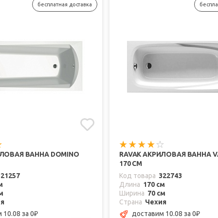
бесплатная доставка
беспла
ИЛОВАЯ ВАННА DOMINO
RAVAK АКРИЛОВАЯ ВАННА VA
170 СМ
321257
Код товара
322743
м
Длина
170 см
м
Ширина
70 см
ия
Страна
Чехия
 10.08
за 0
доставим 10.08
за 0
₽
₽