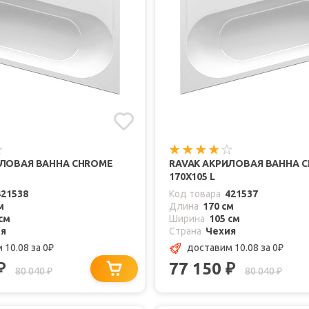
ИЛОВАЯ ВАННА CHROME
RAVAK АКРИЛОВАЯ ВАННА 
170X105 L
421538
Код товара
421537
м
Длина
170 см
см
Ширина
105 см
ия
Страна
Чехия
 10.08
за 0
доставим 10.08
за 0
₽
₽
77 150
₽
₽
80 040
80 040
₽
₽