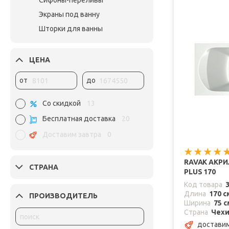
Сифоны-переливы
Экраны под ванну
Шторки для ванны
ЦЕНА
от
до
Со скидкой
13
Бесплатная доставка
20
Доставим завтра
0
RAVAK АКР
СТРАНА
PLUS 170
Код товара
Длина
170 с
ПРОИЗВОДИТЕЛЬ
Ширина
75 с
Страна
Чех
доставим