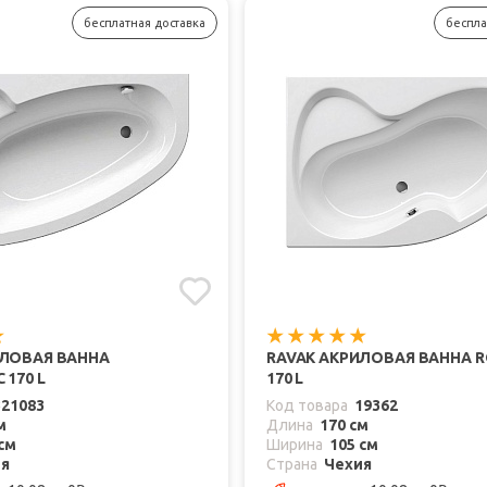
бесплатная доставка
беспла
ИЛОВАЯ ВАННА
RAVAK АКРИЛОВАЯ ВАННА RO
 170 L
170 L
321083
Код товара
19362
м
Длина
170 см
см
Ширина
105 см
ия
Страна
Чехия