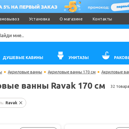
амовывоз
Установка
О магазине
Контакты
ДУШЕВЫЕ КАБИНЫ
УНИТАЗЫ
РАКОВ
ы
Акриловые ванны
Акриловые ванны 170 см
Акриловые ван
вые ванны Ravak 170 см
32 товар
ь:
Ravak