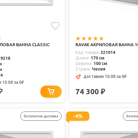
ЛОВАЯ ВАННА CLASSIC
RAVAK АКРИЛОВАЯ ВАННА 10°
Код товара
321014
Длина
170 см
19218
Ширина
100 см
м
Страна
Чехия
м
ия
доставим 10.08
за 0
₽
 10.08
за 0
₽
74 300
₽
₽
-4%
бесплатная доставка
беспла