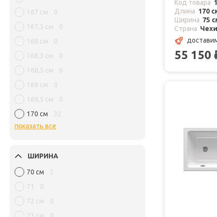
Код товара
Длина
170 с
167 см
0
Ширина
75 с
167,5 см
0
Страна
Чех
доставим
168 см
0
55 150
168,3 см
0
168,5 см
0
169 см
0
169,5 см
0
170 см
32
показать все
ШИРИНА
70 см
2
71
0
72 см
0
73 см
0