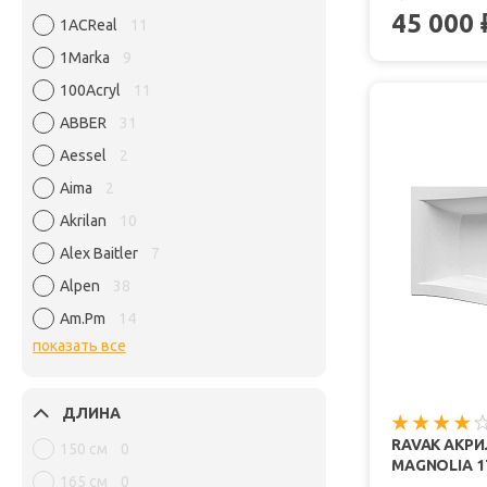
45 000
1ACReal
11
1Marka
9
100Acryl
11
ABBER
31
Aessel
2
Aima
2
Akrilan
10
Alex Baitler
7
Alpen
38
Am.Pm
14
показать все
ДЛИНА
RAVAK АКР
150 см
0
MAGNOLIA 1
165 см
0