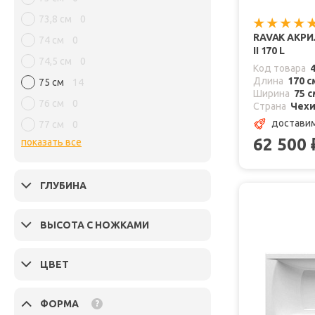
73,8 см
0
RAVAK АКР
74 см
0
II 170 L
74,5 см
0
Код товара
Длина
170 с
75 см
14
Ширина
75 с
76 см
0
Страна
Чех
доставим
77 см
0
62 500
показать все
ГЛУБИНА
ВЫСОТА С НОЖКАМИ
ЦВЕТ
ФОРМА
?