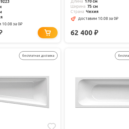
Длина
170 см
19223
Ширина
75 см
м
Страна
Чехия
м
ия
доставим 10.08
за 0
₽
 10.08
за 0
₽
62 400
₽
₽
бесплатная доставка
беспла