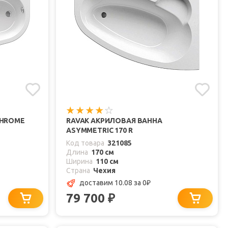
CHROME
RAVAK АКРИЛОВАЯ ВАННА
ASYMMETRIC 170 R
Код товара
321085
Длина
170 см
Ширина
110 см
Страна
Чехия
доставим 10.08
за 0
₽
79 700
₽