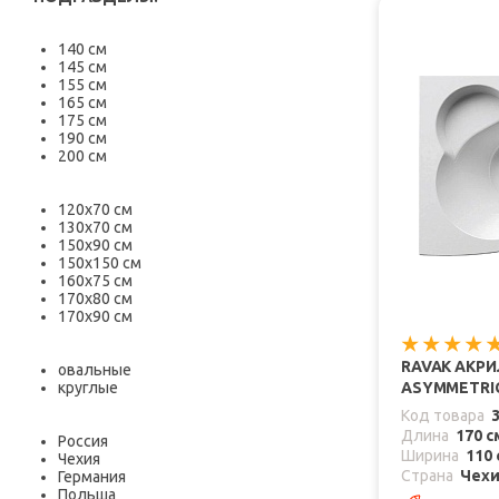
140 см
145 см
155 см
165 см
175 см
190 см
200 см
120х70 см
130х70 см
150х90 см
150х150 см
160х75 см
170х80 см
170х90 см
RAVAK АКР
овальные
круглые
ASYMMETRIC
Код товара
Длина
170 с
Россия
Ширина
110 
Чехия
Страна
Чех
Германия
Польша