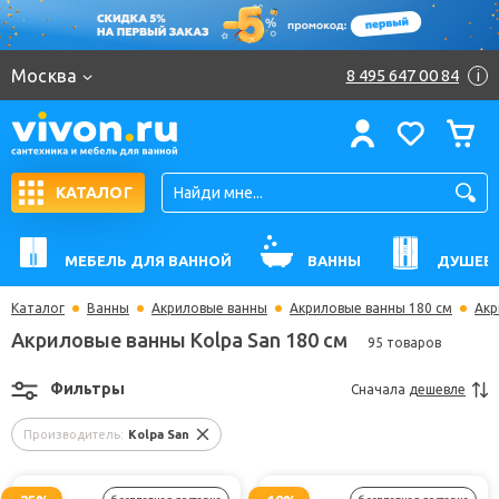
Москва
8 495 647 00 84
i
КАТАЛОГ
МЕБЕЛЬ ДЛЯ ВАННОЙ
ВАННЫ
ДУШЕВ
Каталог
Ванны
Акриловые ванны
Акриловые ванны 180 см
Акр
Акриловые ванны Kolpa San 180 см
95 товаров
Фильтры
Сначала
дешевле
Производитель:
Kolpa San