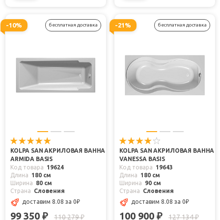
-10%
-21%
бесплатная доставка
бесплатная доставка
KOLPA SAN АКРИЛОВАЯ ВАННА
KOLPA SAN АКРИЛОВАЯ ВАННА
ARMIDA BASIS
VANESSA BASIS
Код товара
19624
Код товара
19643
Длина
180 см
Длина
180 см
Ширина
80 см
Ширина
90 см
Страна
Словения
Страна
Словения
доставим 8.08
за 0
₽
доставим 8.08
за 0
₽
99 350
100 900
₽
₽
110 279
127 134
₽
₽