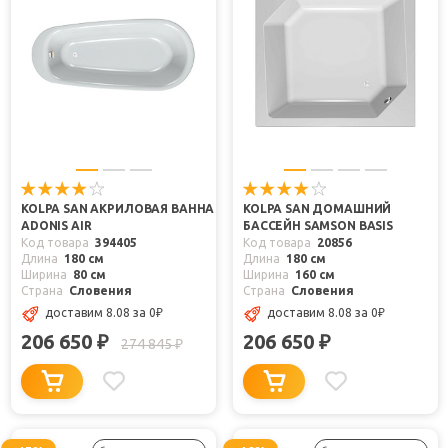
KOLPA SAN АКРИЛОВАЯ ВАННА
KOLPA SAN ДОМАШНИЙ
ADONIS AIR
БАССЕЙН SAMSON BASIS
Код товара
394405
Код товара
20856
Длина
180 см
Длина
180 см
Ширина
80 см
Ширина
160 см
Страна
Словения
Страна
Словения
доставим 8.08
за 0
₽
доставим 8.08
за 0
₽
206 650
206 650
₽
₽
274 845
₽