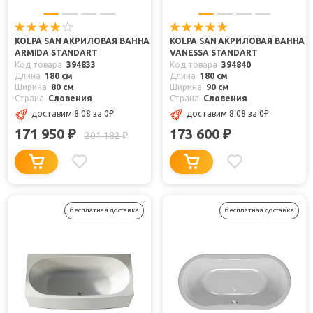
KOLPA SAN АКРИЛОВАЯ ВАННА
KOLPA SAN АКРИЛОВАЯ ВАННА
ARMIDA STANDART
VANESSA STANDART
Код товара
394833
Код товара
394840
Длина
180 см
Длина
180 см
Ширина
80 см
Ширина
90 см
Страна
Словения
Страна
Словения
доставим 8.08
за 0
₽
доставим 8.08
за 0
₽
171 950
173 600
₽
₽
201 182
₽
бесплатная доставка
бесплатная доставка