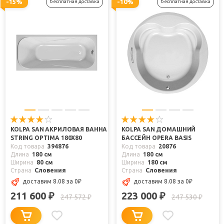
-15%
-10%
бесплатная доставка
бесплатная доставка
KOLPA SAN АКРИЛОВАЯ ВАННА
KOLPA SAN ДОМАШНИЙ
STRING OPTIMA 180Х80
БАССЕЙН OPERA BASIS
Код товара
394876
Код товара
20876
Длина
180 см
Длина
180 см
Ширина
80 см
Ширина
180 см
Страна
Словения
Страна
Словения
доставим 8.08
за 0
₽
доставим 8.08
за 0
₽
211 600
223 000
₽
₽
247 572
247 530
₽
₽