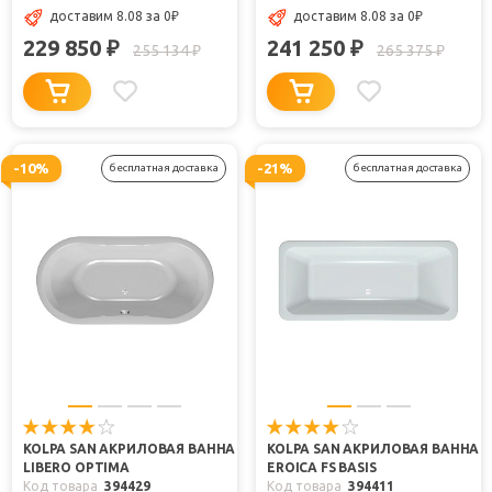
доставим 8.08
за 0
₽
доставим 8.08
за 0
₽
229 850
241 250
₽
₽
255 134
265 375
₽
₽
-10%
-21%
бесплатная доставка
бесплатная доставка
KOLPA SAN АКРИЛОВАЯ ВАННА
KOLPA SAN АКРИЛОВАЯ ВАННА
LIBERO OPTIMA
EROICA FS BASIS
Код товара
394429
Код товара
394411