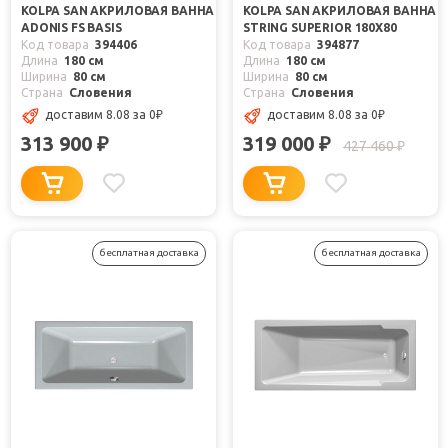
KOLPA SAN АКРИЛОВАЯ ВАННА
KOLPA SAN АКРИЛОВАЯ ВАННА
ADONIS FS BASIS
STRING SUPERIOR 180Х80
Код товара
394406
Код товара
394877
Длина
180 см
Длина
180 см
Ширина
80 см
Ширина
80 см
Страна
Словения
Страна
Словения
доставим 8.08
за 0
₽
доставим 8.08
за 0
₽
313 900
319 000
₽
₽
427 460
₽
бесплатная доставка
бесплатная доставка