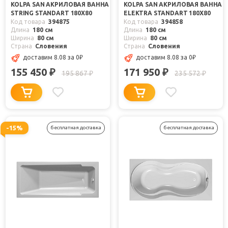
KOLPA SAN АКРИЛОВАЯ ВАННА
KOLPA SAN АКРИЛОВАЯ ВАННА
STRING STANDART 180Х80
ELEKTRA STANDART 180X80
Код товара
394875
Код товара
394858
Длина
180 см
Длина
180 см
Ширина
80 см
Ширина
80 см
Страна
Словения
Страна
Словения
доставим 8.08
за 0
₽
доставим 8.08
за 0
₽
155 450
171 950
₽
₽
195 867
235 572
₽
₽
-15%
бесплатная доставка
бесплатная доставка