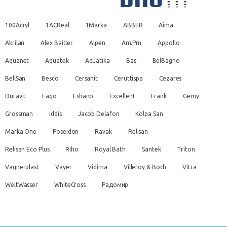
100Acryl
1ACReal
1Marka
ABBER
Aima
Akrilan
Alex Baitler
Alpen
Am.Pm
Appollo
Aquanet
Aquatek
Aquatika
Bas
BelBagno
BellSan
Besco
Cersanit
Ceruttispa
Cezares
Duravit
Eago
Esbano
Excellent
Frank
Gemy
Grossman
Iddis
Jacob Delafon
Kolpa San
Marka One
Poseidon
Ravak
Relisan
Relisan Eco Plus
Riho
Royal Bath
Santek
Triton
Vagnerplast
Vayer
Vidima
Villeroy & Boch
Vitra
WeltWasser
WhiteCross
Радомир