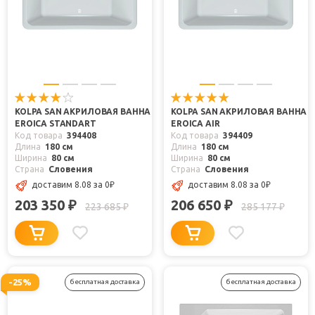
KOLPA SAN АКРИЛОВАЯ ВАННА
KOLPA SAN АКРИЛОВАЯ ВАННА
EROICA STANDART
EROICA AIR
Код товара
394408
Код товара
394409
Длина
180 см
Длина
180 см
Ширина
80 см
Ширина
80 см
Страна
Словения
Страна
Словения
доставим 8.08
за 0
₽
доставим 8.08
за 0
₽
203 350
206 650
₽
₽
223 685
285 177
₽
₽
-25%
бесплатная доставка
бесплатная доставка