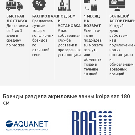
БЫСТРАЯ
РАСПРОДАЖИ
ПОДЪЕМ
1 МЕСЯЦ
БОЛЬШОЙ
ДОСТАВКА
Предлагаем
И
НА
АССОРТИМЕ
Доставляем
лучшие
УСТАНОВКА
ВОЗВРАТ
Каждый
от 1 до 3
товары
У нас
Если что-
день
дней в
популярных
собственная
то не
работаем
среднем
брендов
служба
подойдет,
над
по Москве
по
доставки и
вы можете
подключение
отличной
проверенные
вернуть
новых
цене.
установщики.
или
поставщиков
обменять
и
товар в
обновлением
течение
товарных
30 дней.
позиций.
Бренды раздела акриловые ванны kolpa san 180
см