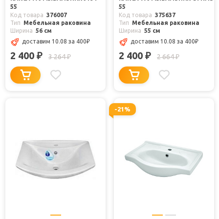
55
55
Код товара
376007
Код товара
375637
Тип
Мебельная раковина
Тип
Мебельная раковина
Ширина
56 см
Ширина
55 см
доставим 10.08
за 400
₽
доставим 10.08
за 400
₽
2 400
2 400
₽
₽
3 264
2 664
₽
₽
-21%