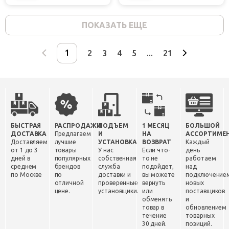
ПОКАЗАТЬ ЕЩЕ
2
3
4
5
...
21
БЫСТРАЯ
РАСПРОДАЖИ
ПОДЪЕМ
1 МЕСЯЦ
БОЛЬШОЙ
ДОСТАВКА
Предлагаем
И
НА
АССОРТИМЕ
Доставляем
лучшие
УСТАНОВКА
ВОЗВРАТ
Каждый
от 1 до 3
товары
У нас
Если что-
день
дней в
популярных
собственная
то не
работаем
среднем
брендов
служба
подойдет,
над
по Москве
по
доставки и
вы можете
подключение
отличной
проверенные
вернуть
новых
цене.
установщики.
или
поставщиков
обменять
и
товар в
обновлением
течение
товарных
30 дней.
позиций.