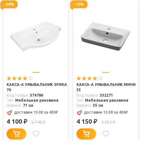
-29%
-12%
КАКСА-А УМЫВАЛЬНИК ЭРИКА
КАКСА-А УМЫВАЛЬНИК МИНИ
70
55
Код товара
374786
Код товара
332271
Тип
Мебельная раковина
Тип
Мебельная раковина
Ширина
71 см
Ширина
55 см
доставим 10.08
за 400
₽
доставим 10.08
за 400
₽
4 100
4 150
₽
₽
5 740
4 731
₽
₽