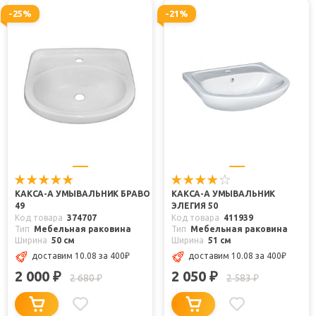
-25%
-21%
КАКСА-А УМЫВАЛЬНИК БРАВО
КАКСА-А УМЫВАЛЬНИК
49
ЭЛЕГИЯ 50
Код товара
374707
Код товара
411939
Тип
Мебельная раковина
Тип
Мебельная раковина
Ширина
50 см
Ширина
51 см
доставим 10.08
за 400
₽
доставим 10.08
за 400
₽
2 000
2 050
₽
₽
2 680
2 583
₽
₽