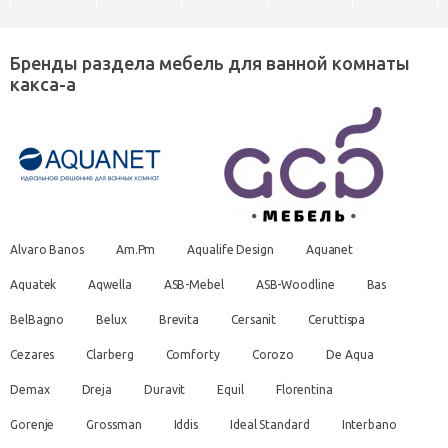
Бренды раздела мебель для ванной комнаты
какса-а
Alvaro Banos
Am.Pm
Aqualife Design
Aquanet
Aquatek
Aqwella
ASB-Mebel
ASB-Woodline
Bas
BelBagno
Belux
Brevita
Cersanit
Ceruttispa
Cezares
Clarberg
Comforty
Corozo
De Aqua
Demax
Dreja
Duravit
Equil
Florentina
Gorenje
Grossman
Iddis
Ideal Standard
Interbano