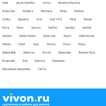
Iside
Jacob Delafon
Jorno
Kerama Marazzi
Kolpa San
Madera
Merkana
Misty
Mixline
Onika
Opadiris
Orio
Owl 1975
Parly
Ravak
Roca
Runo
Sancos
Sanflor
Sanstar
Santek
Santeri
Stella Polare
Style Line
Teymi
ValenHouse
Velvex
Viant
Vigo
Vincea
Vivon
Volna
Аквалайф
Акватон
Атолл
Бриклаер
Виркэн-Русь
Водолей
Зов
Какса-а
Керамин
Кировская керамика
СанТа