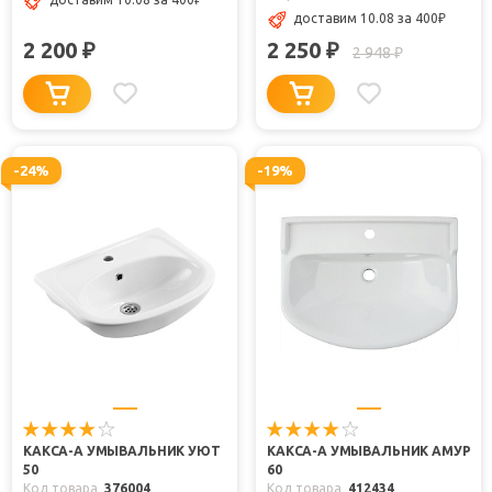
доставим 10.08
за 400
₽
2 200
2 250
₽
₽
2 948
₽
-24%
-19%
КАКСА-А УМЫВАЛЬНИК УЮТ
КАКСА-А УМЫВАЛЬНИК АМУР
50
60
Код товара
376004
Код товара
412434