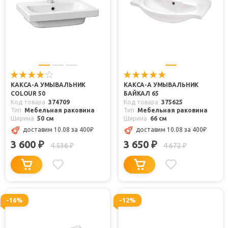
КАКСА-А УМЫВАЛЬНИК
КАКСА-А УМЫВАЛЬНИК
COLOUR 50
БАЙКАЛ 65
Код товара
374709
Код товара
375625
Тип
Мебельная раковина
Тип
Мебельная раковина
Ширина
50 см
Ширина
66 см
доставим 10.08
за 400
₽
доставим 10.08
за 400
₽
3 600
3 650
₽
₽
4 536
4 672
₽
₽
-16%
-12%