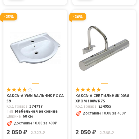
-25%
-26%
КАКСА-А УМЫВАЛЬНИК РОСА
КАКСА-А СВЕТИЛЬНИК 0038
59
ХРОМ 100W R7S
Код товара
374717
Код товара
254955
Тип
Мебельная раковина
доставим 10.08
за 400
₽
Ширина
60 см
доставим 10.08
за 400
₽
2 050
2 050
₽
₽
2 727
2 768
₽
₽